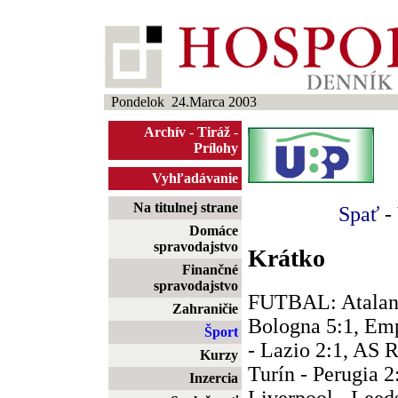
Pondelok 24.Marca 2003
Archív
-
Tiráž
-
Prílohy
Vyhľadávanie
Na titulnej strane
Spať
-
Domáce
spravodajstvo
Krátko
Finančné
spravodajstvo
FUTBAL: Atalant
Zahraničie
Bologna 5:1, Emp
Šport
- Lazio 2:1, AS 
Kurzy
Turín - Perugia 2:
Inzercia
Liverpool - Leed