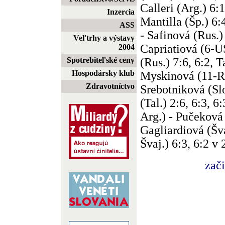
Calleri (Arg.) 6:1
Inzercia
Mantilla (Šp.) 6:
ASS
- Safinová (Rus.) 
Veľtrhy a výstavy
Capriatiová (6-
2004
(Rus.) 7:6, 6:2, 
Spotrebiteľské ceny
Hospodársky klub
Myskinová (11-Ru
Zdravotníctvo
Srebotniková (Slo
(Tal.) 2:6, 6:3, 
Arg.) - Pučeková 
Gagliardiová (Šv
Švaj.) 6:3, 6:2 v
zač