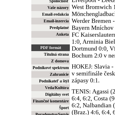
Spoločnosť
West Bromwich 1:
Vaše názory
Mönchengladbach
Email-redakcia
Werder Bremen -
Email-inzercia
Bayern Mníchov -
Predplatné
FC Kaiserslauter
Anketa
1:0, Arminia Biel
Dortmund 0:0, V
PDF formát
Bochum 2:0 v ne
Titulná strana
Z domova
HOKEJ: Slavia - S
Podnikové spektrum
v semifinále česk
Zahranicie
zápasy 0:1.
Podnikateľ a štýl
Veda/Kultúra
TENIS: Agassi (
Digitálny svet
6:4, 6:2, Costa (9
Finančné komentáre
6:2, Nalbandian (
Šport
(Braz.) 4:6, 6:4, 
Poradenstvo/Servis