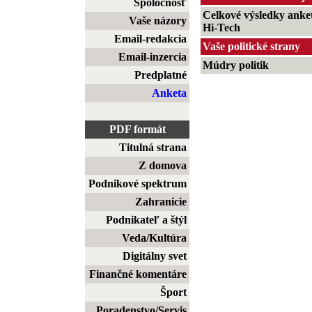
Spoločnosť
Celkové výsledky anke
Vaše názory
Hi-Tech
Email-redakcia
Vaše politické strany
Email-inzercia
Múdry politik
Predplatné
Anketa
PDF formát
Titulná strana
Z domova
Podnikové spektrum
Zahranicie
Podnikateľ a štýl
Veda/Kultúra
Digitálny svet
Finančné komentáre
Šport
Poradenstvo/Servis