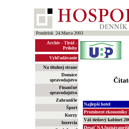
Pondelok 24.Marca 2003
Archív
-
Tiráž
-
Prílohy
Vyhľadávanie
Na titulnej strane
Domáce
Čitat
spravodajstvo
Finančné
spravodajstvo
Zahraničie
Najlepší hotel
Šport
Prominent ekonomiky 
Kurzy
Váš tieňový kabinet 20
Inzercia
Desať NAJuznávanejší