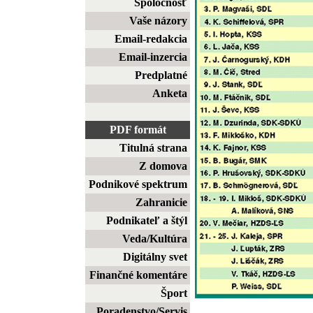
Spoločnosť
Vaše názory
Email-redakcia
Email-inzercia
Predplatné
Anketa
PDF formát
Titulná strana
Z domova
Podnikové spektrum
Zahranicie
Podnikateľ a štýl
Veda/Kultúra
Digitálny svet
Finančné komentáre
Šport
Poradenstvo/Servis