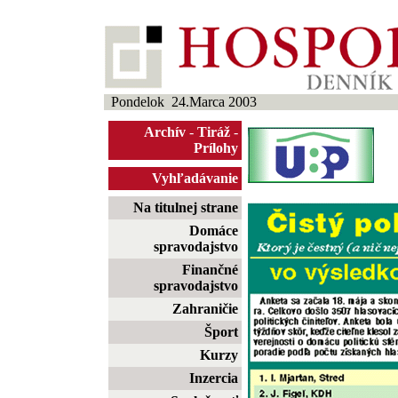
Pondelok 24.Marca 2003
Archív
-
Tiráž
-
Prílohy
Vyhľadávanie
Na titulnej strane
Domáce
spravodajstvo
Finančné
spravodajstvo
Zahraničie
Šport
Kurzy
Inzercia