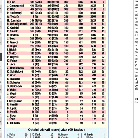
ť
mi
pr
ov
y
vý
o
a
s
pr
a
po
bu
te
é
a 
p
a
na
m 
ja
po
te
ko
11
a
V 
Zr
hm
a
do
-4
m
mi
vy
e
18
l
Po
dn
a
t
e
t
s