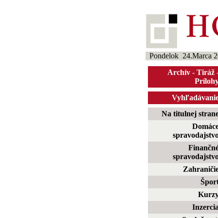
Pondelok 24.Marca 2
Archív
-
Tiráž
Príloh
Vyhľadávani
Na titulnej stran
Domác
spravodajstv
Finančn
spravodajstv
Zahraniči
Špor
Kurz
Inzerci