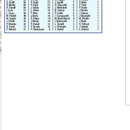
a
S
y
4
y
b
o