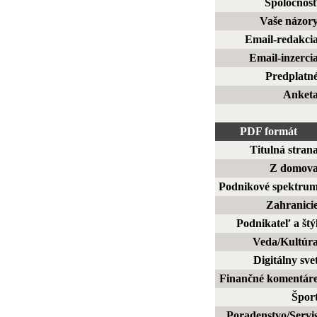
Spoločnos
Vaše názor
Email-redakci
Email-inzerci
Predplatn
Anket
PDF formát
Titulná stran
Z domov
Podnikové spektru
Zahranici
Podnikateľ a štý
Veda/Kultúr
Digitálny sve
Finančné komentár
Špor
Poradenstvo/Servi