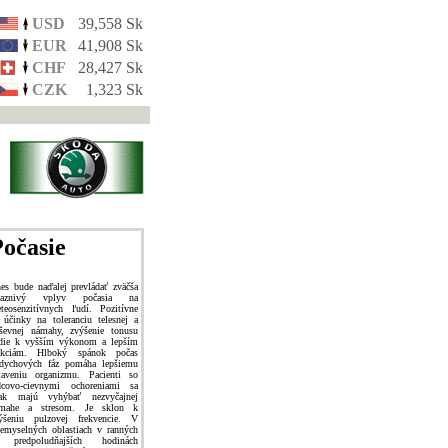
USD
39,558 Sk
EUR
41,908 Sk
CHF
28,427 Sk
CZK
1,323 Sk
očasie
es bude naďalej prevládať zväčša
riaznivý vplyv počasia na
teosenzitívnych ľudí. Pozitívne
 účinky na toleranciu telesnej a
ševnej námahy, zvýšenie tonusu
die k vyšším výkonom a lepším
akciám. Hlboký spánok počas
dychových fáz pomáha lepšiemu
taveniu organizmu. Pacienti so
dcovo-cievnymi ochoreniami sa
ak majú vyhýbať nezvyčajnej
mahe a stresom. Je sklon k
ýšeniu pulzovej frekvencie. V
iemyselných oblastiach v ranných
 predpoludňajších hodinách