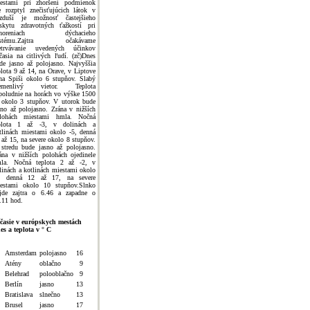
estami pri zhoršení podmienok
e rozptyl znečisťujúcich látok v
zduší je možnosť častejšieho
skytu zdravotných ťažkostí pri
choreniach dýchacieho
ystému.Zajtra očakávame
etrvávanie uvedených účinkov
časia na citlivých ľudí. (zč)Dnes
de jasno až polojasno. Najvyššia
plota 9 až 14, na Orave, v Liptove
na Spiši okolo 6 stupňov. Slabý
remenlivý vietor. Teplota
poludnie na horách vo výške 1500
okolo 3 stupňov. V utorok bude
sno až polojasno. Zrána v nižších
lohách miestami hmla. Nočná
plota 1 až -3, v dolinách a
tlinách miestami okolo -5, denná
 až 15, na severe okolo 8 stupňov.
stredu bude jasno až polojasno.
ána v nižších polohách ojedinele
la. Nočná teplota 2 až -2, v
linách a kotlinách miestami okolo
, denná 12 až 17, na severe
estami okolo 10 stupňov.Slnko
jde zajtra o 6.46 a zapadne o
.11 hod.
časie v európskych mestách
es a teplota v ° C
Amsterdam
polojasno
16
Atény
oblačno
9
Belehrad
polooblačno
9
Berlín
jasno
13
Bratislava
slnečno
13
Brusel
jasno
17