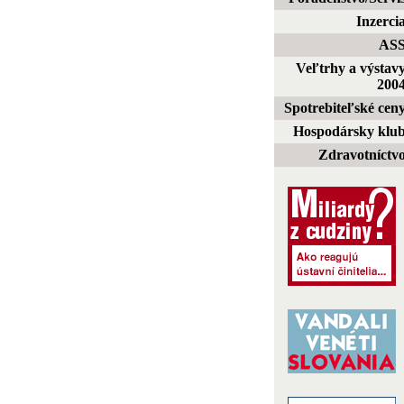
Inzerci
AS
Veľtrhy a výstav
200
Spotrebiteľské cen
Hospodársky klu
Zdravotníctv