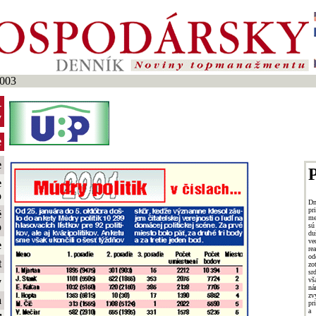
003
-
y
e
e
P
e
o
Dn
p
é
me
o
sú
du
ve
e
re
od
t
zo
sr
vš
y
ná
zv
a
pr
a