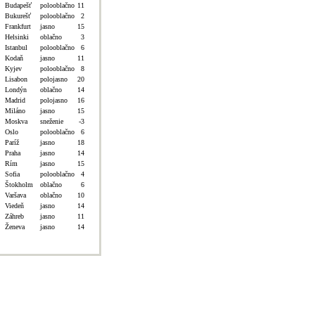
Budapešť
polooblačno
11
Bukurešť
polooblačno
2
Frankfurt
jasno
15
Helsinki
oblačno
3
Istanbul
polooblačno
6
Kodaň
jasno
11
Kyjev
polooblačno
8
Lisabon
polojasno
20
Londýn
oblačno
14
Madrid
polojasno
16
Miláno
jasno
15
Moskva
sneženie
-3
Oslo
polooblačno
6
Paríž
jasno
18
Praha
jasno
14
Rím
jasno
15
Sofia
polooblačno
4
Štokholm
oblačno
6
Varšava
oblačno
10
Viedeň
jasno
14
Záhreb
jasno
11
Ženeva
jasno
14