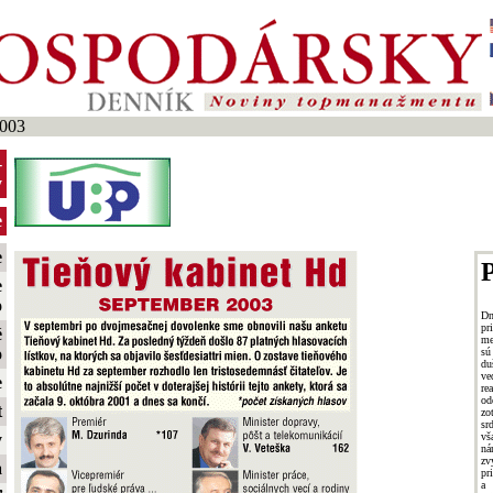
003
-
y
e
e
P
e
o
Dn
p
é
me
o
sú
du
ve
e
re
od
t
zo
sr
vš
y
ná
zv
a
pr
a