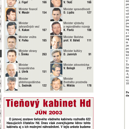
ť
mi
pr
ov
y
vý
o
a
s
pr
a
po
bu
te
é
a 
p
a
na
m 
ja
po
te
ko
11
a
V 
Zr
hm
a
do
-4
m
mi
vy
e
18
l
Po
dn
a
t
e
t
s