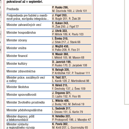
a
S
y
4
y
b
o