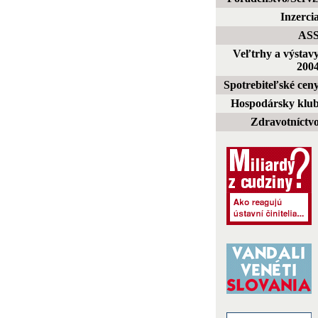
Inzerci
AS
Veľtrhy a výstav
200
Spotrebiteľské cen
Hospodársky klu
Zdravotníctv