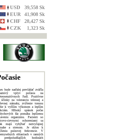
USD
39,558 Sk
EUR
41,908 Sk
CHF
28,427 Sk
CZK
1,323 Sk
očasie
es bude naďalej prevládať zväčša
riaznivý vplyv počasia na
teosenzitívnych ľudí. Pozitívne
 účinky na toleranciu telesnej a
ševnej námahy, zvýšenie tonusu
die k vyšším výkonom a lepším
akciám. Hlboký spánok počas
dychových fáz pomáha lepšiemu
taveniu organizmu. Pacienti so
dcovo-cievnymi ochoreniami sa
ak majú vyhýbať nezvyčajnej
mahe a stresom. Je sklon k
ýšeniu pulzovej frekvencie. V
iemyselných oblastiach v ranných
 predpoludňajších hodinách