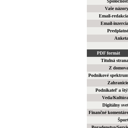
Spoločnos
Vaše názor
Email-redakci
Email-inzerci
Predplatn
Anket
PDF formát
Titulná stran
Z domov
Podnikové spektru
Zahranici
Podnikateľ a štý
Veda/Kultúr
Digitálny sve
Finančné komentár
Špor
Poradenstvo/Servi