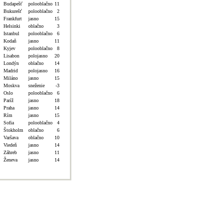
Budapešť
polooblačno
11
Bukurešť
polooblačno
2
Frankfurt
jasno
15
Helsinki
oblačno
3
Istanbul
polooblačno
6
Kodaň
jasno
11
Kyjev
polooblačno
8
Lisabon
polojasno
20
Londýn
oblačno
14
Madrid
polojasno
16
Miláno
jasno
15
Moskva
sneženie
-3
Oslo
polooblačno
6
Paríž
jasno
18
Praha
jasno
14
Rím
jasno
15
Sofia
polooblačno
4
Štokholm
oblačno
6
Varšava
oblačno
10
Viedeň
jasno
14
Záhreb
jasno
11
Ženeva
jasno
14