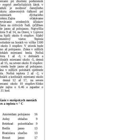
estami pri zhoršení podmienok
e rozptyl znečisťujúcich látok v
zduší je možnosť častejšieho
skytu zdravotných ťažkostí pri
choreniach dýchacieho
ystému.Zajtra očakávame
etrvávanie uvedených účinkov
časia na citlivých ľudí. (zč)Dnes
de jasno až polojasno. Najvyššia
plota 9 až 14, na Orave, v Liptove
na Spiši okolo 6 stupňov. Slabý
remenlivý vietor. Teplota
poludnie na horách vo výške 1500
okolo 3 stupňov. V utorok bude
sno až polojasno. Zrána v nižších
lohách miestami hmla. Nočná
plota 1 až -3, v dolinách a
tlinách miestami okolo -5, denná
 až 15, na severe okolo 8 stupňov.
stredu bude jasno až polojasno.
ána v nižších polohách ojedinele
la. Nočná teplota 2 až -2, v
linách a kotlinách miestami okolo
, denná 12 až 17, na severe
estami okolo 10 stupňov.Slnko
jde zajtra o 6.46 a zapadne o
.11 hod.
časie v európskych mestách
es a teplota v ° C
Amsterdam
polojasno
16
Atény
oblačno
9
Belehrad
polooblačno
9
Berlín
jasno
13
Bratislava
slnečno
13
Brusel
jasno
17