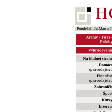
Pondelok 24.Marca 2
Archív
-
Tiráž
Príloh
Vyhľadávani
Na titulnej stran
Domác
spravodajstv
Finančn
spravodajstv
Zahraniči
Špor
Kurz
Inzerci