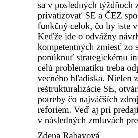
sa v posledných týždňoch z
privatizovať SE a ČEZ spol
funkčný celok, čo by iste v
Keďže ide o odvážny návrh
kompetentných zmiesť zo s
ponúknuť strategickému in
celú problematiku treba odp
vecného hľadiska. Nielen z
reštrukturalizácie SE, otvár
potreby čo najväčších zdro
reforiem. Veď aj pri predaj
v následných zmluvách pre
Zdena Rabayová