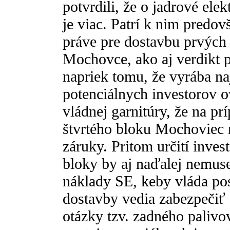
potvrdili, že o jadrové el
je viac. Patrí k nim pred
práve pre dostavbu prvých 
Mochovce, ako aj verdikt 
napriek tomu, že vyrába naj
potenciálnych investorov o
vládnej garnitúry, že na pr
štvrtého bloku Mochoviec 
záruky. Pritom určití inves
bloky by aj naďalej nemuse
náklady SE, keby vláda pos
dostavby vedia zabezpečiť a
otázky tzv. zadného paliv