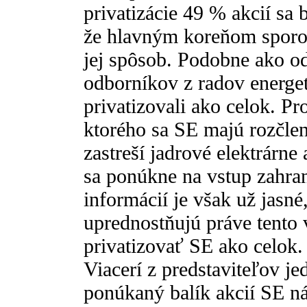
privatizácie 49 % akcií sa b
že hlavným koreňom sporov 
jej spôsob. Podobne ako od
odborníkov z radov energet
privatizovali ako celok. Pr
ktorého sa SE majú rozčlen
zastreší jadrové elektrárne
sa ponúkne na vstup zahra
informácií je však už jasné
uprednostňujú práve tento 
privatizovať SE ako celok.
Viacerí z predstaviteľov j
ponúkaný balík akcií SE 