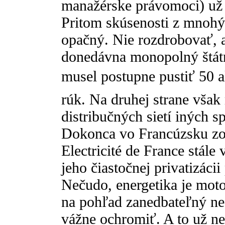
manažérske právomoci) už z
Pritom skúsenosti z mnohýc
opačný. Nie rozdrobovať, a
donedávna monopolný štát
musel postupne pustiť 50
rúk. Na druhej strane však
distribučných sietí iných s
Dokonca vo Francúzsku zos
Electricité de France stále
jeho čiastočnej privatizáci
Nečudo, energetika je mot
na pohľad zanedbateľný ne
vážne ochromiť. A to už n