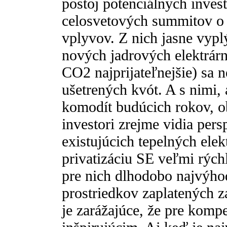
postoj potenciálnych inves
celosvetových summitov o 
vplyvov. Z nich jasne vypl
nových jadrových elektrárn
CO2 najprijateľnejšie) sa 
ušetrených kvót. A s nimi, 
komodít budúcich rokov, o
investori zrejme vidia pers
existujúcich tepelných elek
privatizáciu SE veľmi rýchl
pre nich dlhodobo najvýhod
prostriedkov zaplatených z
je zarážajúce, že pre kompe