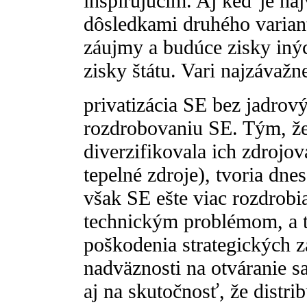
inšpirujúcim. Aj keď je na
dôsledkami druhého variant
záujmy a budúce zisky iný
zisky štátu. Vari najzávažne
privatizácia SE bez jadrov
rozdrobovaniu SE. Tým, že
diverzifikovala ich zdrojov
tepelné zdroje), tvoria dn
však SE ešte viac rozdrob
technickým problémom, a t
poškodenia strategických 
nadväznosti na otváranie sa
aj na skutočnosť, že distri