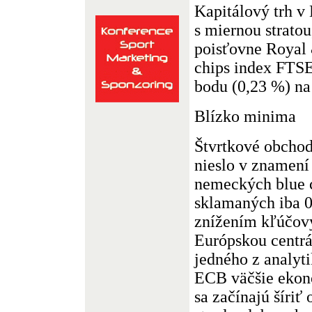
Kapitálový trh v
s miernou stratou
poisťovne Royal 
chips index FTSE 
bodu (0,23 %) na
Blízko minima
Štvrtkové obchod
nieslo v znamení
nemeckých blue c
sklamaných iba 
znížením kľúčov
Európskou centr
jedného z analyt
ECB väčšie ekon
sa začínajú šíriť 