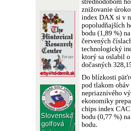
strednodobom hor
znižovanie úroko
index DAX si v n
popoludňajších h
bodu (1,89 %) na
červených číslac
technologický in
ktorý sa oslabil 
dočasných 328,1
Do blízkosti päť
pod tlakom obáv 
nepriaznivého vý
ekonomiky prepad
chips index CAC 
bodu (0,77 %) n
bodu.