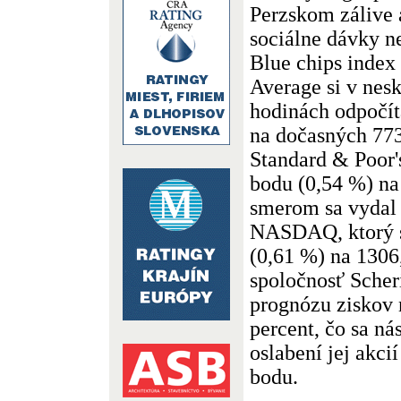
Perzskom zálive a
sociálne dávky n
Blue chips index
Average si v nes
hodinách odpočít
na dočasných 773
Standard & Poor's
bodu (0,54 %) n
smerom sa vydal 
NASDAQ, ktorý si
(0,61 %) na 1306
spoločnosť Scher
prognózu ziskov 
percent, čo sa ná
oslabení jej akci
bodu.