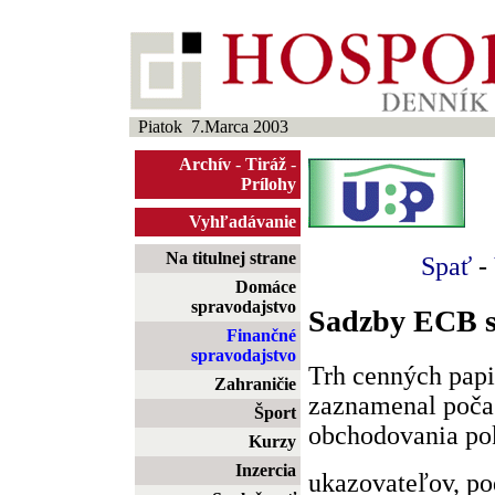
Piatok 7.Marca 2003
Archív
-
Tiráž
-
Prílohy
Vyhľadávanie
Na titulnej strane
Spať
-
Domáce
spravodajstvo
Sadzby ECB s
Finančné
spravodajstvo
Trh cenných papi
Zahraničie
zaznamenal poča
Šport
obchodovania po
Kurzy
Inzercia
ukazovateľov, pod