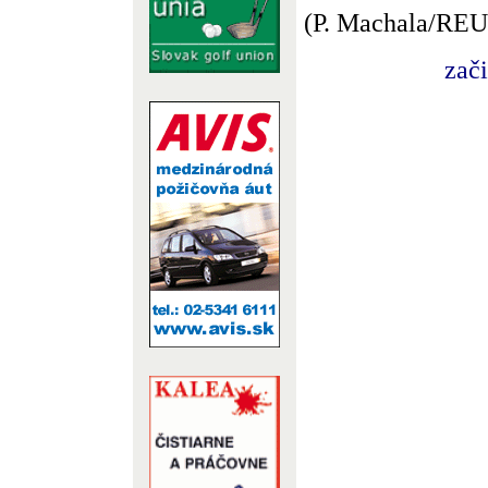
(P. Machala/RE
zač