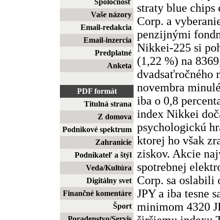
Spoločnosť
straty blue chips
Vaše názory
Corp. a vyberani
Email-redakcia
penzijnými fond
Email-inzercia
Nikkei-225 si po
Predplatné
(1,22 %) na 8369
Anketa
dvadsaťročného 
novembra minuléh
PDF formát
iba o 0,8 percent
Titulná strana
index Nikkei doč
Z domova
psychologickú hr
Podnikové spektrum
ktorej ho však zr
Zahranicie
ziskov. Akcie na
Podnikateľ a štýl
spotrebnej elekt
Veda/Kultúra
Corp. sa oslabili
Digitálny svet
JPY a iba tesne 
Finančné komentáre
minimom 4320 JP
Šport
širšiemu indexu 
Poradenstvo/Servis