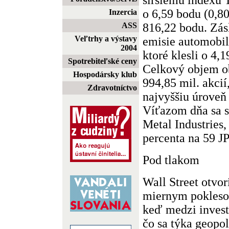
o 6,59 bodu (0,8
Inzercia
816,22 bodu. Zás
ASS
Veľtrhy a výstavy
emisie automobi
2004
ktoré klesli o 4,
Spotrebiteľské ceny
Celkový objem o
Hospodársky klub
994,85 mil. akcií
Zdravotníctvo
najvyššiu úroveň 
Víťazom dňa sa s
Metal Industries,
percenta na 59 J
Pod tlakom
Wall Street otvor
miernym pokleso
keď medzi invest
čo sa týka geopol