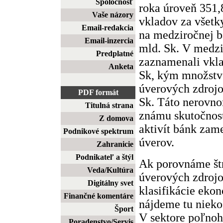
Spoločnosť
roka úroveň 351,
Vaše názory
vkladov za všetk
Email-redakcia
na medziročnej b
Email-inzercia
mld. Sk. V medz
Predplatné
zaznamenali vkla
Anketa
Sk, kým množstv
úverových zdrojo
PDF formát
Sk. Táto nerovno
Titulná strana
známu skutočnos
Z domova
aktivít bánk zam
Podnikové spektrum
úverov.
Zahranicie
Podnikateľ a štýl
Ak porovnáme št
Veda/Kultúra
úverových zdrojo
Digitálny svet
klasifikácie eko
Finančné komentáre
nájdeme tu niek
Šport
V sektore poľnoh
Poradenstvo/Servis