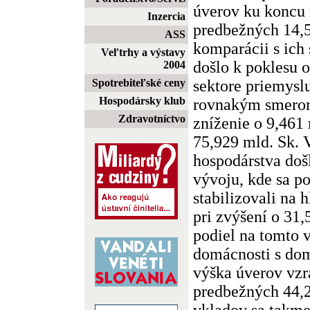
úverov ku koncu 
Inzercia
predbežných 14,5
ASS
komparácii s ich
Veľtrhy a výstavy
došlo k poklesu 
2004
sektore priemysl
Spotrebiteľské ceny
Hospodársky klub
rovnakým smero
Zdravotníctvo
zníženie o 9,461
75,929 mld. Sk. 
hospodárstva doš
vývoju, kde sa p
stabilizovali na 
pri zvýšení o 31
podiel na tomto 
domácnosti s do
výška úverov vzr
predbežných 44,2
vkladov sa takme