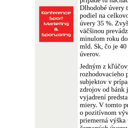
Dlhodobé úvery t
podiel na celkov
úvery 35 %. Zvyš
väčšinou prevádz
minulom roku dos
mld. Sk, čo je 4
úverov.
Jedným z kľúčov
rozhodovacieho 
subjektov v príp
zdrojov od bánk j
vyjadrení predst
miery. V tomto 
o pozitívnom výv
priemerná výška 
čerpaných úverov