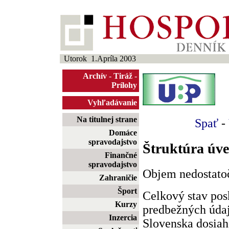
Utorok 1.Apríla 2003
Archív
-
Tiráž
-
Prílohy
Vyhľadávanie
Na titulnej strane
Spať
-
Domáce
spravodajstvo
Štruktúra úve
Finančné
spravodajstvo
Objem nedostato
Zahraničie
Šport
Celkový stav pos
Kurzy
predbežných úda
Inzercia
Slovenska dosiah