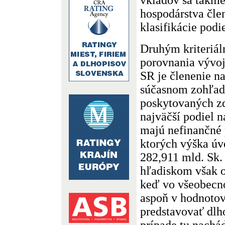
hospodárstva čle
klasifikácie podi
Druhým kriteriá
porovnania vývo
SR je členenie n
súčasnom zohľadn
poskytovaných z
najväčší podiel 
majú nefinančné 
ktorých výška úv
282,911 mld. Sk.
hľadiskom však o
keď vo všeobecno
aspoň v hodnotov
predstavovať dlh
prípade tu nachá