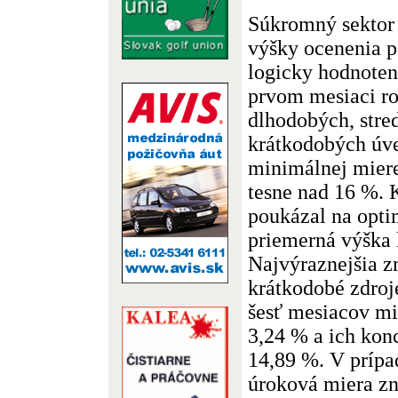
Súkromný sektor 
výšky ocenenia 
logicky hodnoten
prvom mesiaci ro
dlhodobých, stre
krátkodobých úver
minimálnej mier
tesne nad 16 %. 
poukázal na opti
priemerná výška 
Najvýraznejšia z
krátkodobé zdroj
šesť mesiacov mi
3,24 % a ich kon
14,89 %. V prípa
úroková miera zn