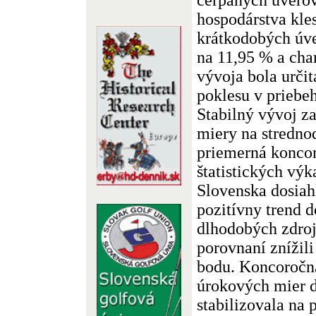
hospodárstva kle
krátkodobých úve
na 11,95 % a char
vývoja bola určit
poklesu v priebe
Stabilný vývoj z
miery na stredno
priemerná konco
štatistických vý
Slovenska dosiah
pozitívny trend 
dlhodobých zdroj
porovnaní znížili
bodu. Koncoročn
úrokových mier d
stabilizovala na