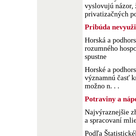
vyslovujú názor,
privatizačných po
Pribúda nevyuži
Horská a podhors
rozumného hospo
spustne
Horské a podhorsk
významnú časť kr
možno n. . .
Potraviny a náp
Najvýraznejšie z
a spracovaní mli
Podľa Štatistick