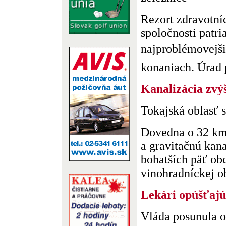
Rezort zdravotní
spoločnosti patri
najproblémovejši
konaniach. Úrad p
Kanalizácia zvý
Tokajská oblasť s
Dovedna o 32 km
a gravitačnú kan
bohatších päť obc
vinohradníckej ob.
Lekári opúšťaj
Vláda posunula 