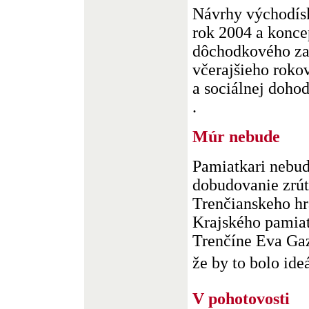
Návrhy východísk
rok 2004 a konce
dôchodkového zab
včerajšieho roko
a sociálnej doho
.
Múr nebude
Pamiatkari nebu
dobudovanie zrú
Trenčianskeho hr
Krajského pamia
Trenčíne Eva Gaz
že by to bolo ideá
V pohotovosti