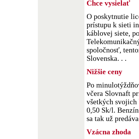
Chce vysielať
O poskytnutie li
prístupu k sieti 
káblovej siete, p
Telekomunikačný
spoločnosť, tent
Slovenska. . .
Nižšie ceny
Po minulotýždňo
včera Slovnaft pr
všetkých svojich
0,50 Sk/l. Benzí
sa tak už predáva 
Vzácna zhoda