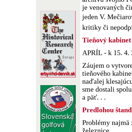
je venovaných či
jeden V. Mečiaro
kritiky či nepodp
Tieňový kabine
APRÍL - k 15. 4.
Záujem o vytvore
tieňového kabine
naďalej klesajúc
sme dostali spolu
a päť. . .
Predlohou štand
Problémy najmä 
železnice