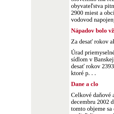
obyvateľstva pit
2900 miest a obcí
vodovod napojenýc
Nápadov bolo v
Za desať rokov a
Úrad priemyselné
sídlom v Banskej 
desať rokov 2393
ktoré p. . .
Dane a clo
Celkové daňové a
decembru 2002 do
tomto objeme sa