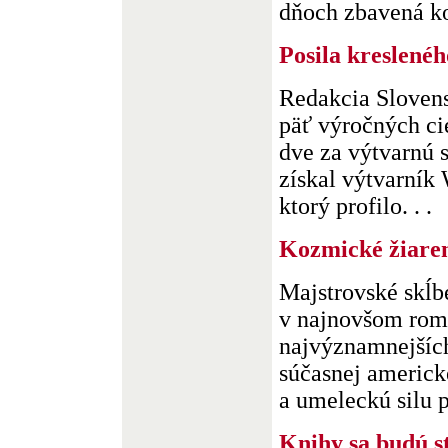
dňoch zbavená ko
Posila kreslené
Redakcia Sloven
päť výročných ci
dve za výtvarnú 
získal výtvarník 
ktorý profilo. . .
Kozmické žiare
Majstrovské skĺbe
v najnovšom rom
najvýznamnejších
súčasnej americk
a umeleckú silu po
Knihy sa budú 