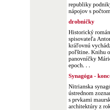
republiky podnik
nápojov s počtom 
drobničky
Historický román
spisovateľa Anto
kráľovnú vychádz
poľštine. Knihu o
panovníčky Márie
epoch. . .
Synagóga - konc
Nitrianska synag
ústrednom zozna
s prvkami maursk
architektúry z ro