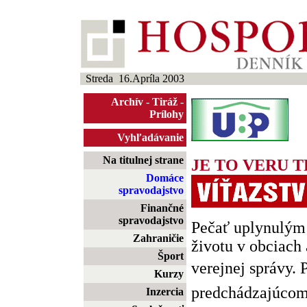
Streda 16.Apríla 2003
Archív
-
Tiráž
-
Prílohy
Vyhľadávanie
Na titulnej strane
JE TO VERU 
Domáce
spravodajstvo
Finančné
spravodajstvo
Pečať uplynulým 
Zahraničie
životu v obciach
Šport
verejnej správy. 
Kurzy
predchádzajúcom o
Inzercia