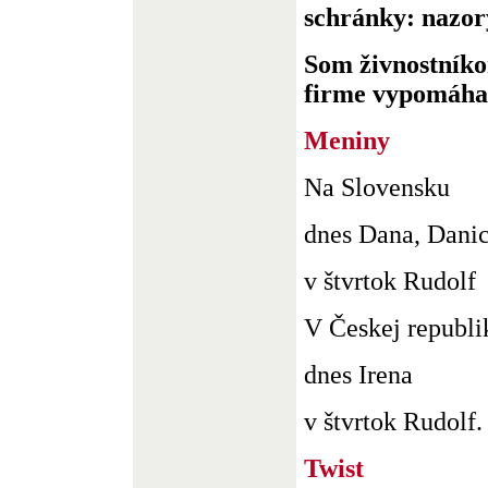
schránky: nazo
Som živnostníko
firme vypomáhal 
Meniny
Na Slovensku
dnes Dana, Dani
v štvrtok Rudolf
V Českej republi
dnes Irena
v štvrtok Rudolf. 
Twist