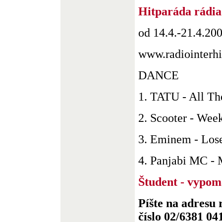
Hitparáda rádia
od 14.4.-21.4.20
www.radiointerhi
DANCE
1. TATU - All Th
2. Scooter - Wee
3. Eminem - Lose
4. Panjabi MC - 
Študent - vypom
Píšte na adresu 
číslo 02/6381 04