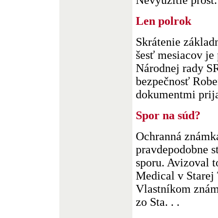
Nevyužitie prost. 
Len polrok
Skrátenie základ
šesť mesiacov je
Národnej rady SR
bezpečnosť Rober
dokumentmi prija
Spor na súd?
Ochranná známka
pravdepodobne s
sporu. Avizoval t
Medical v Starej 
Vlastníkom znám
zo Sta. . .