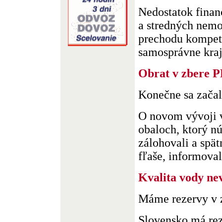
Nedostatok finan
a stredných nemo
prechodu kompete
samosprávne kraje
Obrat v zbere P
Konečne sa začal
O novom vývoji 
obaloch, ktorý n
zálohovali a spä
fľaše, informoval 
Kvalita vody ne
Máme rezervy v 
Slovensko má rez