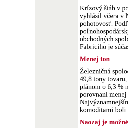
Krízový štáb v p
vyhlásil včera v 
pohotovosť. Pod
poľnohospodársky
obchodných spol
Fabriciho je súčas
Menej ton
Železničná spolo
49,8 tony tovaru,
plánom o 6,3 % 
porovnaní menej 
Najvýznamnejším
komoditami boli v
Naozaj je možné