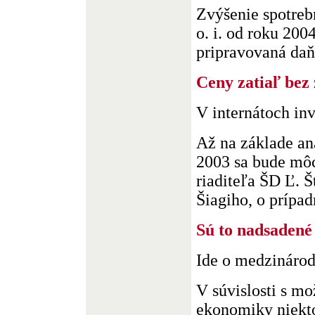
Zvýšenie spotreb
o. i. od roku 200
pripravovaná daňo
Ceny zatiaľ bez
V internátoch inv
Až na základe an
2003 sa bude mô
riaditeľa ŠD Ľ. 
Šiagiho, o prípad
Sú to nadsadené
Ide o medzinárod
V súvislosti s m
ekonomiky niekto