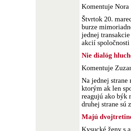
Komentuje Nora
Štvrtok 20. marec
burze mimoriadn
jednej transakcie
akcií spoločnosti .
Nie dialóg hluc
Komentuje Zuzan
Na jednej strane
ktorým ak len sp
reagujú ako býk 
druhej strane sú z
Majú dvojtretin
Kysucké ženy s a