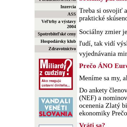
Inzercia
Treba si osvojiť 
ASS
praktické skúseno
Veľtrhy a výstavy
2004
Sociálny zmier j
Spotrebiteľské ceny
Hospodársky klub
ľudí, tak vidí v
Zdravotníctvo
vyjednávania mini
Prečo ÁNO Európ
Meníme sa my, al
Do ankety členo
(NEF) a nominova
ocenenia Zlatý b
ekonomiky Prečo 
Vráti sa?