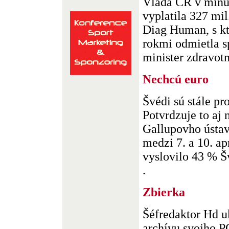
Vláda ČR v minul
vyplatila 327 mi
Diag Human, s kt
rokmi odmietla s
minister zdravotn
Nechcú euro
Švédi sú stále pro
Potvrdzuje to aj 
Gallupovho ústav
medzi 7. a 10. ap
vyslovilo 43 % Š
.
Zbierka
Šéfredaktor Hd u
archívu svojho PC