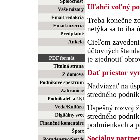
Spoločnosť
Uľahčí voľný po
Vaše názory
Email-redakcia
Treba konečne zo
Email-inzercia
netýka sa to iba 
Predplatné
Cieľom zavedeni
Anketa
účtovných štand
je zjednotiť obrov
PDF formát
Titulná strana
Dať priestor vyn
Z domova
Podnikové spektrum
Nadviazať na úsp
Zahranicie
stredného podnik
Podnikateľ a štýl
Úspešný rozvoj ž
Veda/Kultúra
Digitálny svet
stredného podnik
Finančné komentáre
podmienkach a prí
Šport
Sociálny partne
Poradenstvo/Servis