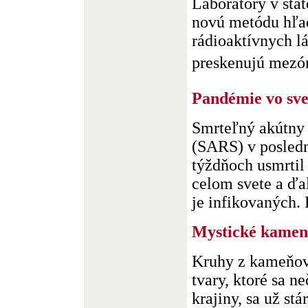
Laboratory v štá
novú metódu hľa
rádioaktívnych lá
preskenujú mezón
Pandémie vo sve
Smrteľný akútny
(SARS) v posled
týždňoch usmrtil
celom svete a ďa
je infikovaných. 
Mystické kamen
Kruhy z kameňov
tvary, ktoré sa n
krajiny, sa už stá