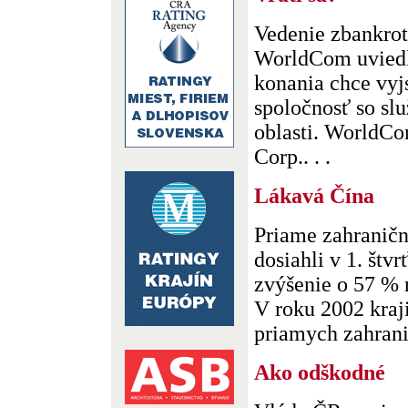
Vedenie zbankro
WorldCom uviedl
konania chce vyj
spoločnosť so slu
oblasti. WorldC
Corp.. . .
Lákavá Čína
Priame zahraničn
dosiahli v 1. št
zvýšenie o 57 % 
V roku 2002 kraj
priamych zahranič
Ako odškodné