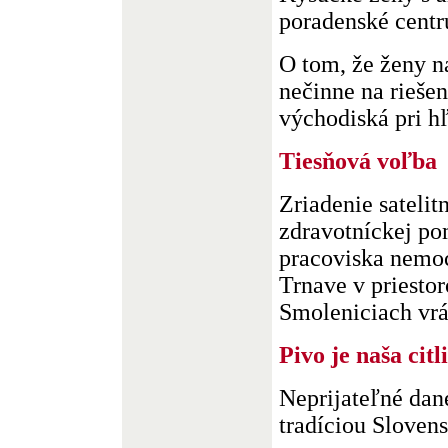
poradenské cent
O tom, že ženy n
nečinne na riešen
východiská pri hľa
Tiesňová voľba
Zriadenie satelitn
zdravotníckej po
pracoviska nemoc
Trnave v priesto
Smoleniciach vrá
Pivo je naša cit
Neprijateľné dan
tradíciou Sloven