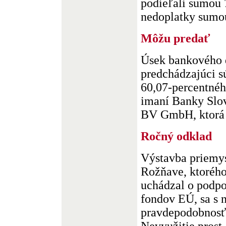
podieľali sumou 
nedoplatky sumou 
Môžu predať
Úsek bankového 
predchádzajúci s
60,07-percentné
imaní Banky Slo
BV GmbH, ktorá j
Ročný odklad
Výstavba priemy
Rožňave, ktorého
uchádzal o podpo
fondov EÚ, sa s 
pravdepodobnosťo