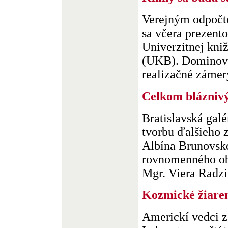
Verejným odpočt
sa včera prezen
Univerzitnej kniž
(UKB). Dominova
realizačné zámery
Celkom bláznivý
Bratislavská galé
tvorbu ďalšieho 
Albína Brunovské
rovnomenného ob
Mgr. Viera Radziw
Kozmické žiare
Americkí vedci z