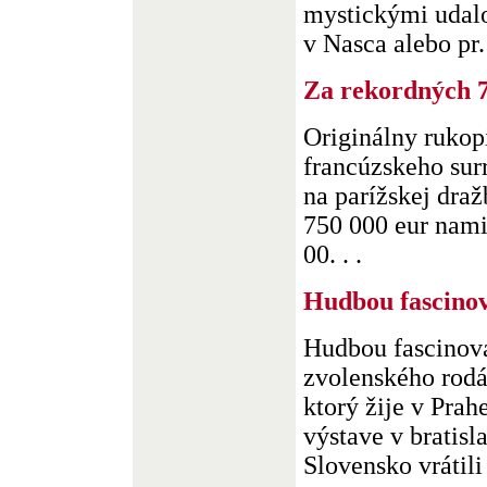
mystickými udalo
v Nasca alebo pr. 
Za rekordných 7
Originálny rukop
francúzskeho sur
na parížskej dra
750 000 eur nam
00. . .
Hudbou fascino
Hudbou fascinov
zvolenského rodá
ktorý žije v Prahe
výstave v bratisl
Slovensko vrátili p