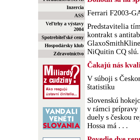
Inzercia
Ferrari F2003-GA
ASS
Veľtrhy a výstavy
Predstavitelia tí
2004
kontrakt s anti
Spotrebiteľské ceny
GlaxoSmithKline,
Hospodársky klub
NiQuitin CQ slú. 
Zdravotníctvo
Čakajú nás kvali
V súboji s Česko
štatistiku
Slovenskú hokejo
v rámci prípravy
duely s českou r
Hossa má . . .
Povedie dve rep