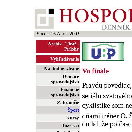
Streda 16.Apríla 2003
Archív
-
Tiráž
-
Prílohy
Vyhľadávanie
Na titulnej strane
Vo finále
Domáce
spravodajstvo
Pravdu povediac,
Finančné
seriálu svetovéh
spravodajstvo
Zahraničie
cyklistike som ne
Šport
dňami tréner O.
Kurzy
dodal, že polčaso
Inzercia