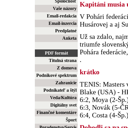
Spoločnosť
Kapitáni musia 
Vaše názory
V Pohári federá
Email-redakcia
Husárovej a aj S
Email-inzercia
Predplatné
Už sa zdalo, na
Anketa
triumfe slovenský
Pohára federácie,
PDF formát
.
Titulná strana
Z domova
krátko
Podnikové spektrum
Zahranicie
TENIS: Masters v
Podnikateľ a štýl
Blake (USA) - H
Veda/Kultúra
6:2, Moya (2-Šp.)
Digitálny svet
6:3, Novák (5-ČR
Finančné komentáre
6:4, Costa (4-Šp.
Šport
Dohodli sa na sp
Poradenstvo/Servis