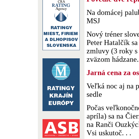
Na domácej palub
MSJ
Nový tréner slov
Peter Hatalčík s
zmluvy (3 roky s
zväzom hádzane. 
Jarná cena za os
Veľká noc aj na 
sedle
Počas veľkonočné
apríla) sa na Čie
na Ranči Ouzkýc
Vsi uskutoč. . .