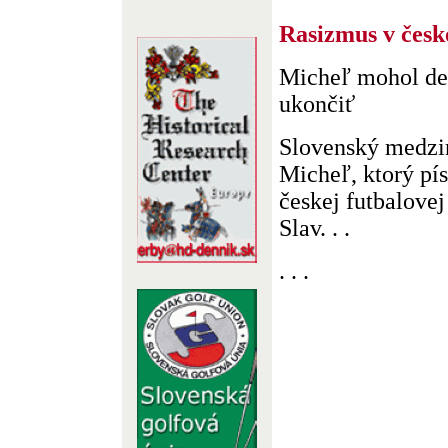
Rasizmus v česk
Micheľ mohol de
ukončiť
Slovenský medzi
Micheľ, ktorý pís
českej futbalovej
Slav. . .
. . .