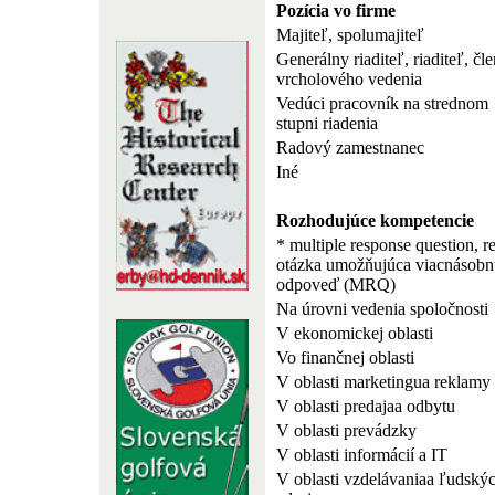
Pozícia vo firme
Majiteľ, spolumajiteľ
Generálny riaditeľ, riaditeľ, čle
vrcholového vedenia
Vedúci pracovník na strednom
stupni riadenia
Radový zamestnanec
Iné
Rozhodujúce kompetencie
* multiple response question, r
otázka umožňujúca viacnásobn
odpoveď (MRQ)
Na úrovni vedenia spoločnosti
V ekonomickej oblasti
Vo finančnej oblasti
V oblasti marketingua reklamy
V oblasti predajaa odbytu
V oblasti prevádzky
V oblasti informácií a IT
V oblasti vzdelávaniaa ľudský