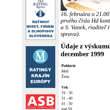
16. februára o 21.00
prvého čísla Hd kont
a S. Vanek, riaditeľ 
sprava).
Údaje z výskumu
december 1999
Pohlavie
Muž
Žena
Vek
19 - 30
31 - 40
41 - 50
nad 50