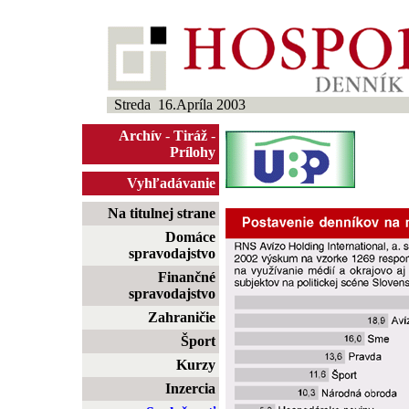
Streda 16.Apríla 2003
Archív
-
Tiráž
-
Prílohy
Vyhľadávanie
Na titulnej strane
Domáce
spravodajstvo
Finančné
spravodajstvo
Zahraničie
Šport
Kurzy
Inzercia