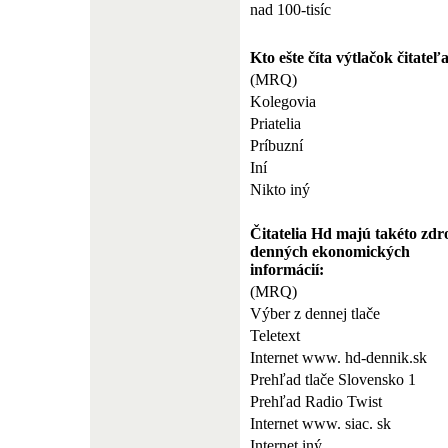
nad 100-tisíc
Kto ešte číta výtlačok čitate
(MRQ)
Kolegovia
Priatelia
Príbuzní
Iní
Nikto iný
Čitatelia Hd majú takéto zdr
denných ekonomických
informácií:
(MRQ)
Výber z dennej tlače
Teletext
Internet www. hd-dennik.sk
Prehľad tlače Slovensko 1
Prehľad Radio Twist
Internet www. siac. sk
Internet iný