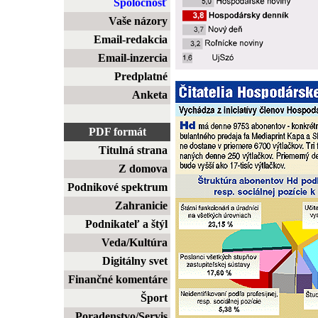
Spoločnosť
Vaše názory
Email-redakcia
Email-inzercia
Predplatné
Anketa
PDF formát
Titulná strana
Z domova
Podnikové spektrum
Zahranicie
Podnikateľ a štýl
Veda/Kultúra
Digitálny svet
Finančné komentáre
Šport
Poradenstvo/Servis