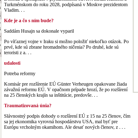
Turkménskom do roku 2028, podpísaná v Moskve prezidentom
a
Vladim. . .
S
Kde je a čo s ním bude?
y
4
Saddám Husajn sa dokonale vyparil
y
Po víťaznej vojne v Iraku si možno položiť niekoľko otázok. Po
b
prvé, kde sú zbrane hromadného ničenia? Po druhé, kde sú
teroristi z a. . .
o
udalosti
Potreba reformy
Komisár pre rozšírenie EÚ Günter Verheugen opakovane žiada
závažnú reformu EÚ. V opačnom prípade hrozí, že po rozšírení
na 25 členských krajín sa inštitúcie, predovše. . .
Traumatizovaná únia?
Slávnostný podpis dohody o rozšírení EÚ z 15 na 25 členov, čím
sa jej ekonomika vyrovná hospodárstvu USA, mal byť pre
Európu vrcholným okamihom. Ale desať nových členov, z . . .
. . .