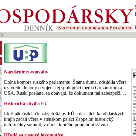
03
-
y
e
e
Narušenie rovnováhy
P
e
Dolná komora ruského parlamentu, Štátna duma, odsúdila včera
o
uzavretie dohody o vojenskej spolupráci medzi Gruzínskom a
N
po
é
USA. Ruskí poslanci sa obávajú, že dokument má zabezpeči. . .
te
o
to
le
Historická chvíľa EÚ
sr
e
ne
sa
t
Lídri pätnástich členských štátov EÚ a desiatich kandidátskych
st
v
krajín začali včera v aténskom paláci Zappeion historický
Ve
y
tl
neformálny summit, v rámci ktorého popoludní slávno. . .
re
a
mi
zá
Hľadá sa rastová lokomotíva