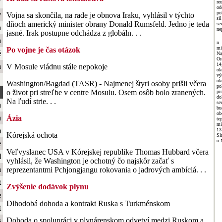
ť
re
o
po
y
Vojna sa skončila, na rade je obnova Iraku, vyhlásil v týchto
sí
dňoch americký minister obrany Donald Rumsfeld. Jedno je teda
se
a
ne
jasné. Irak postupne odchádza z globáln. . .
a
n 
m
Po vojne je čas otázok
é
Na
Or
14
a
V Mosule vládnu stále nepokoje
ok
vý
o
Washington/Bagdad (TASR) - Najmenej štyri osoby prišli včera
po
o život pri streľbe v centre Mosulu. Osem osôb bolo zranených.
pr
do
Na ľudí strie. . .
se
a
bu
ob
a
Ázia
te
mi
m
13
Kórejská ochota
Sl
o 
e
Veľvyslanec USA v Kórejskej republike Thomas Hubbard včera
l
vyhlásil, že Washington je ochotný čo najskôr začať s
a
reprezentantmi Pchjongjangu rokovania o jadrových ambíciá. . .
t
Zvýšenie dodávok plynu
e
Dlhodobá dohoda a kontrakt Ruska s Turkménskom
t
Dohoda o spolupráci v plynárenskom odvetví medzi Ruskom a
s