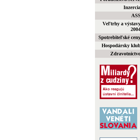
Inzerci
AS
Veľtrhy a výstav
200
Spotrebiteľské cen
Hospodársky klu
Zdravotníctv