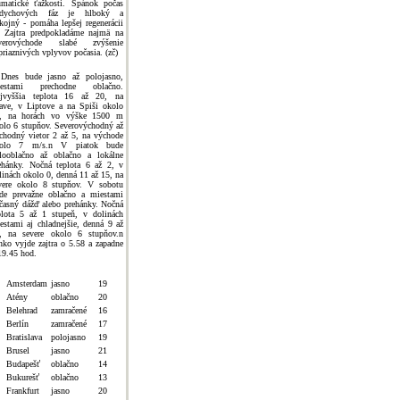
umatické ťažkosti. Spánok počas
ddychových fáz je hlboký a
kojný - pomáha lepšej regenerácii
l Zajtra predpokladáme najmä na
verovýchode slabé zvýšenie
priaznivých vplyvov počasia. (zč)
Dnes bude jasno až polojasno,
iestami prechodne oblačno.
jvyššia teplota 16 až 20, na
ave, v Liptove a na Spiši okolo
, na horách vo výške 1500 m
olo 6 stupňov. Severovýchodný až
chodný vietor 2 až 5, na východe
kolo 7 m/s.n V piatok bude
looblačno až oblačno a lokálne
ehánky. Nočná teplota 6 až 2, v
linách okolo 0, denná 11 až 15, na
vere okolo 8 stupňov. V sobotu
de prevažne oblačno a miestami
časný dážď alebo prehánky. Nočná
plota 5 až 1 stupeň, v dolinách
estami aj chladnejšie, denná 9 až
, na severe okolo 6 stupňov.n
nko vyjde zajtra o 5.58 a zapadne
19.45 hod.
Amsterdam
jasno
19
Atény
oblačno
20
Belehrad
zamračené
16
Berlín
zamračené
17
Bratislava
polojasno
19
Brusel
jasno
21
Budapešť
oblačno
14
Bukurešť
oblačno
13
Frankfurt
jasno
20