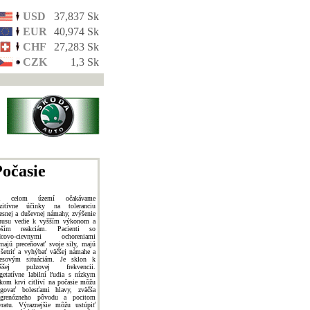
USD
37,837 Sk
EUR
40,974 Sk
CHF
27,283 Sk
CZK
1,3 Sk
očasie
a celom území očakávame
zitívne účinky na toleranciu
lesnej a duševnej námahy, zvýšenie
nusu vedie k vyšším výkonom a
pším reakciám. Pacienti so
dcovo-cievnymi ochoreniami
majú preceňovať svoje sily, majú
 šetriť a vyhýbať väčšej námahe a
resovým situáciám. Je sklon k
yššej pulzovej frekvencii.
getatívne labilní ľudia s nízkym
akom krvi citliví na počasie môžu
agovať bolesťami hlavy, zväčša
grenózneho pôvodu a pocitom
vratu. Výraznejšie môžu ustúpiť