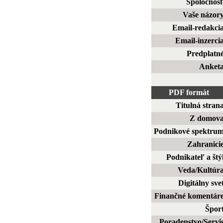
Spoločnos
Vaše názor
Email-redakci
Email-inzerci
Predplatn
Anket
PDF formát
Titulná stran
Z domov
Podnikové spektru
Zahranici
Podnikateľ a štý
Veda/Kultúr
Digitálny sve
Finančné komentár
Špor
Poradenstvo/Servi