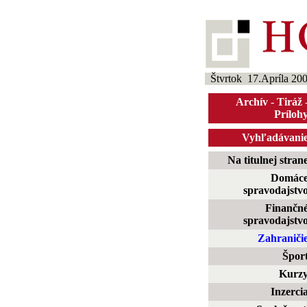
Štvrtok 17.Apríla 20
Archív
-
Tiráž
Príloh
Vyhľadávani
Na titulnej stran
Domác
spravodajstv
Finančn
spravodajstv
Zahraniči
Špor
Kurz
Inzerci