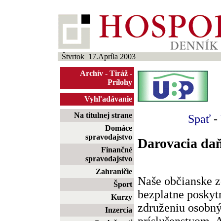
Štvrtok 17.Apríla 2003
Archív
-
Tiráž
-
Prílohy
Vyhľadávanie
Na titulnej strane
Spať
-
Domáce
spravodajstvo
Darovacia da
Finančné
spravodajstvo
Zahraničie
Naše občianske 
Šport
bezplatne posky
Kurzy
združeniu osobný
Inzercia
príslušenstvom. 