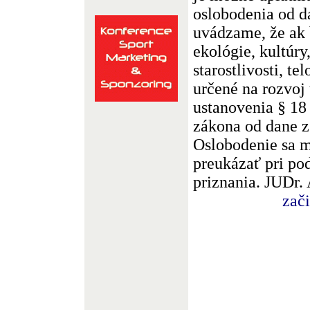
oslobodenia od d
uvádzame, že ak 
ekológie, kultúry
starostlivosti, te
určené na rozvoj 
ustanovenia § 18
zákona od dane z
Oslobodenie sa mu
preukázať pri po
priznania. JUDr.
zač