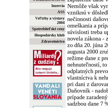
Nemôže však vym
Inzercia
vzniknú v dôsled
ASS
nečinnosti daňovní
Veľtrhy a výstavy
2004
omeškania a príp
Spotrebiteľské ceny
súvislosti treba 
Hospodársky klub
novela zákona - 
Zdravotníctvo
zo dňa 20. júna 2
augusta 2000 zruši
režime dane z pr
nehnuteľností, to
odplatných prev
vlastníctva k ne
pri dani z darov
Daňovník - nadob
prípade zaradený 
sadzbou dane 7 %