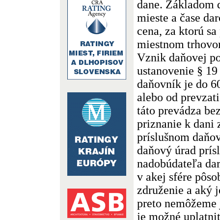
dane. Základom d
mieste a čase da
cena, za ktorú sa
miestnom trhovom
Vznik daňovej po
ustanovenie § 19
daňovník je do 6
alebo od prevzati
táto prevádza be
priznanie k dani 
príslušnom daňov
daňový úrad prísl
nadobúdateľa dar
v akej sfére pôs
združenie a aký j
preto nemôžeme j
je možné uplatni