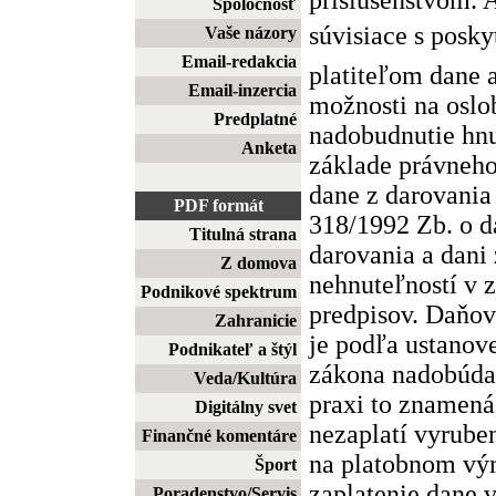
Spoločnosť
súvisiace s poskyt
Vaše názory
Email-redakcia
platiteľom dane 
Email-inzercia
možnosti na oslo
Predplatné
nadobudnutie hn
Anketa
základe právneh
dane z darovania
PDF formát
318/1992 Zb. o da
Titulná strana
darovania a dani
Z domova
nehnuteľností v 
Podnikové spektrum
predpisov. Daňo
Zahranicie
je podľa ustanov
Podnikateľ a štýl
zákona nadobúdat
Veda/Kultúra
praxi to znamená
Digitálny svet
nezaplatí vyrube
Finančné komentáre
na platobnom vý
Šport
zaplatenie dane 
Poradenstvo/Servis