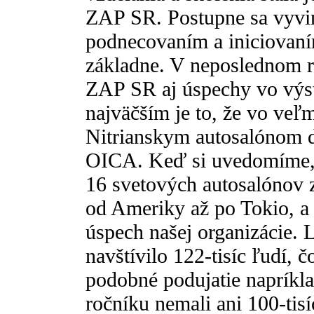
ZAP SR. Postupne sa vyvinu
podnecovaním a iniciovaní
základne. V neposlednom r
ZAP SR aj úspechy vo výst
najväčším je to, že vo veľ
Nitrianskym autosalónom do
OICA. Keď si uvedomíme, ž
16 svetových autosalónov 
od Ameriky až po Tokio, a N
úspech našej organizácie. 
navštívilo 122-tisíc ľudí,
podobné podujatie napríkl
ročníku nemali ani 100-tisí