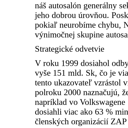
náš autosalón generálny s
jeho dobrou úrovňou. Posk
pokiaľ neurobíme chybu, Ni
výnimočnej skupine autosa
Strategické odvetvie
V roku 1999 dosiahol odby
vyše 151 mld. Sk, čo je v
tento ukazovateľ vzrástol 
polroku 2000 naznačujú, že 
napríklad vo Volkswagene 
dosiahli viac ako 63 % mi
členských organizácií ZAP