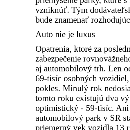
vzniknúť. Tým dodávateľsk
bude znamenať rozhodujúc
Auto nie je luxus
Opatrenia, ktoré za posled
zabezpečenie rovnovážneho
aj automobilový trh. Len o
69-tisíc osobných vozidie
pokles. Minulý rok nedosia
tomto roku existujú dva výh
optimistický - 59-tisíc. Ani
automobilový park v SR st
priemerný vek vozidla 13 