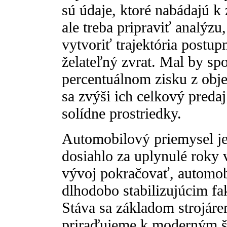
sú údaje, ktoré nabádajú k
ale treba pripraviť analýzu
vytvoriť trajektória postu
želateľný zvrat. Mal by sp
percentuálnom zisku z obj
sa zvýši ich celkový predaj
solídne prostriedky.
Automobilový priemysel je 
dosiahlo za uplynulé roky 
vývoj pokračovať, automo
dlhodobo stabilizujúcim f
Stáva sa základom strojáre
priraďujeme k moderným š