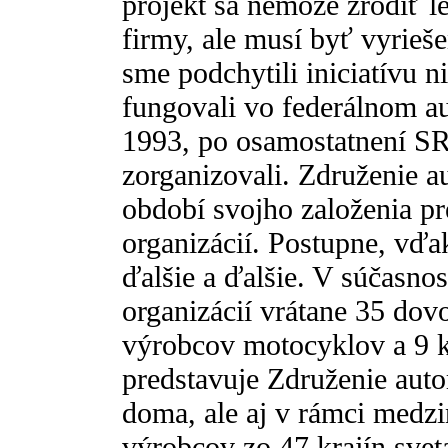
projekt sa nemôže zrodiť l
firmy, ale musí byť vyrieše
sme podchytili iniciatívu n
fungovali vo federálnom a
1993, po osamostatnení SR
zorganizovali. Združenie 
období svojho založenia pr
organizácií. Postupne, vďak
ďalšie a ďalšie. V súčasno
organizácií vrátane 35 do
výrobcov motocyklov a 9 k
predstavuje Združenie aut
doma, ale aj v rámci medz
výrobcov zo 47 krajín svet