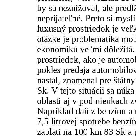
by sa neznižoval, ale predl
neprijateľné. Preto si mys
luxusný prostriedok je veľ
otázke je problematika mob
ekonomiku veľmi dôležitá. 
prostriedok, ako je automo
pokles predaja automobilo
nastal, znamenal pre štátny
Sk. V tejto situácii sa núka
oblasti aj v podmienkach 
Napríklad daň z benzínu a n
7,5 litrovej spotrebe benzí
zaplatí na 100 km 83 Sk a p