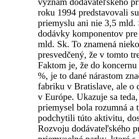
význam dodávateľského pr
roku 1994 predstavovali 
priemyslu ani nie 3,5 mld.
dodávky komponentov pre 
mld. Sk. To znamená nieko
presvedčený, že v tomto t
Faktom je, že do koncernu
%, je to dané nárastom zn
fabriku v Bratislave, ale 
v Európe. Ukazuje sa teda,
priemysel bola rozumná a 
podchytili túto aktivitu, do
Rozvoju dodávateľského pr
priemyselné parky, ktoré s