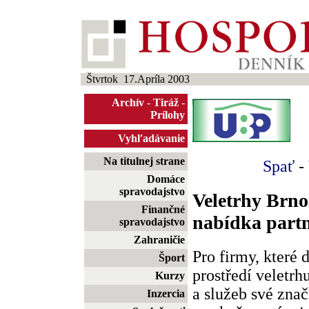
Štvrtok 17.Apríla 2003
Archív
-
Tiráž
-
Prílohy
Vyhľadávanie
Na titulnej strane
Spať
-
Domáce
spravodajstvo
Veletrhy Brno 
Finančné
nabídka part
spravodajstvo
Zahraničie
Pro firmy, které
Šport
prostředí veletrh
Kurzy
a služeb své zna
Inzercia