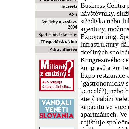
Business Centra 
Inzercia
návštěvníky, slu
ASS
střediska nebo fu
Veľtrhy a výstavy
2004
agentury, možnos
Spotrebiteľské ceny
Expoparking. Spe
Hospodársky klub
infrastruktury dá
Zdravotníctvo
dceřiných společn
Kongresového cen
kongresů a konfer
Expo restaurace 
(gastronomický se
kancelář), nebo 
který nabízí vel
kapacitu ve více
apartmánech. Ve 
zajišťuje společn