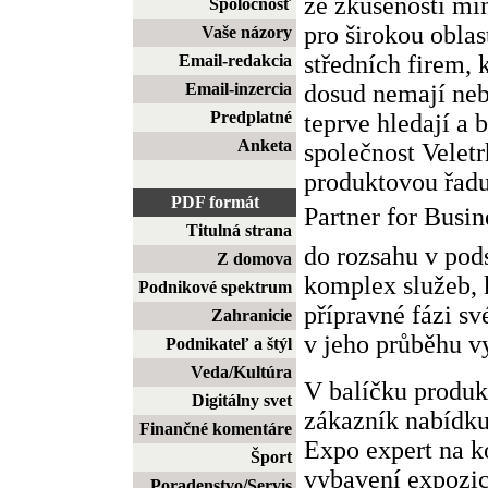
ze zkušeností min
Spoločnosť
pro širokou obla
Vaše názory
středních firem, 
Email-redakcia
dosud nemají neb
Email-inzercia
Predplatné
teprve hledají a 
Anketa
společnost Velet
produktovou řadu
PDF formát
Partner for Busi
Titulná strana
do rozsahu v pod
Z domova
komplex služeb, 
Podnikové spektrum
přípravné fázi sv
Zahranicie
v jeho průběhu v
Podnikateľ a štýl
Veda/Kultúra
V balíčku produk
Digitálny svet
zákazník nabídku
Finančné komentáre
Expo expert na k
Šport
vybavení expozic
Poradenstvo/Servis