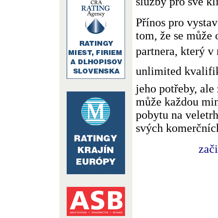
služby pro své kl
Přínos pro vysta
tom, že se může 
partnera, který v 
unlimited kvalif
jeho potřeby, al
může každou minu
pobytu na veletrh
svých komerčníc
zač