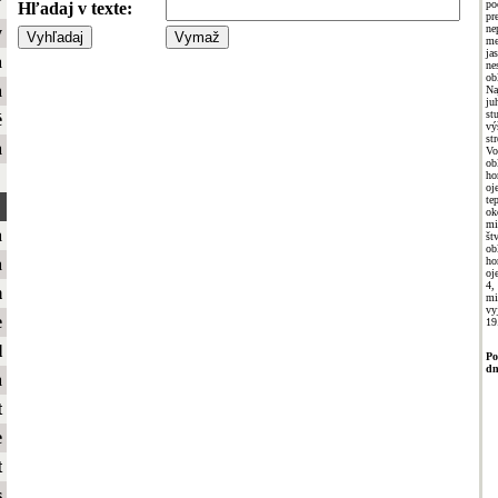
ť
p
Hľadaj v texte:
pr
ne
y
me
ja
a
ne
ob
a
Na
j
st
é
vý
st
a
Vo
o
ho
oj
te
ok
mi
a
š
o
ho
a
oj
4,
m
mi
vy
e
19
l
Po
dn
a
t
e
t
s