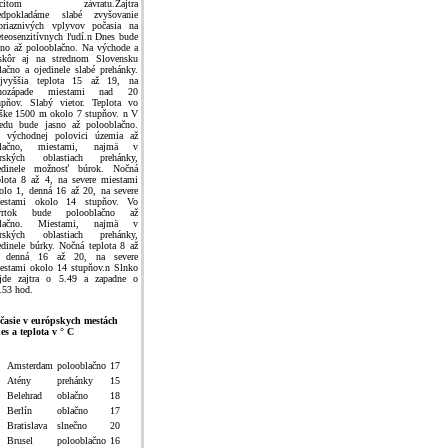
ocitom závratu.Zajtra
edpokladáme slabé zvyšovanie
priaznivých vplyvov počasia na
teosenzitívnych ľudí.n Dnes bude
sno až polooblačno. Na východe a
skôr aj na strednom Slovensku
lačno a ojedinele slabé prehánky.
jvyššia teplota 15 až 19, na
uhozápade miestami nad 20
upňov. Slabý vietor. Teplota vo
ške 1500 m okolo 7 stupňov. n V
redu bude jasno až polooblačno.
 východnej polovici územia až
blačno, miestami, najmä v
rských oblastiach prehánky,
edinele možnosť búrok. Nočná
plota 8 až 4, na severe miestami
olo 1, denná 16 až 20, na severe
estami okolo 14 stupňov. Vo
tvrtok bude polooblačno až
blačno. Miestami, najmä v
rských oblastiach prehánky,
edinele búrky. Nočná teplota 8 až
 denná 16 až 20, na severe
estami okolo 14 stupňov.n Slnko
jde zajtra o 5.49 a zapadne o
.53 hod.
časie v európskych mestách
es a teplota v ° C
Amsterdam
polooblačno
17
Atény
prehánky
15
Belehrad
oblačno
18
Berlín
oblačno
17
Bratislava
slnečno
20
Brusel
polooblačno
16