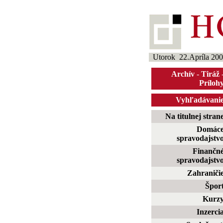
Utorok 22.Apríla 20
Archív
-
Tiráž
Príloh
Vyhľadávani
Na titulnej stran
Domác
spravodajstv
Finančn
spravodajstv
Zahraniči
Špor
Kurz
Inzerci