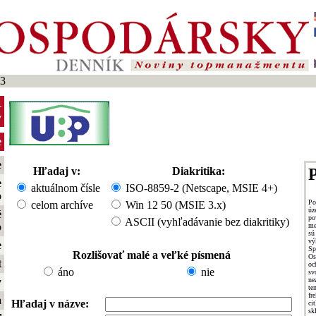
03
-
y
e
e
Hľadaj v:
Diakritika:
P
e
aktuálnom čísle
ISO-8859-2 (Netscape, MSIE 4+)
o
Po
celom archíve
Win 12 50 (MSIE 3.x)
ú
é
p
ASCII (vyhľadávanie bez diakritiky)
o
me
sú
vý
e
Sp
Rozlišovať malé a veľké písmená
O
t
oc
áno
nie
sv
ne
y
t
fr
a
Hľadaj v názve:
ci
sk