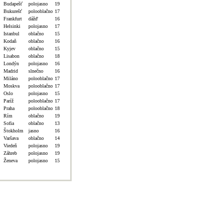
Budapešť
polojasno
19
Bukurešť
polooblačno
17
Frankfurt
dážď
16
Helsinki
polojasno
17
Istanbul
oblačno
15
Kodaň
oblačno
16
Kyjev
oblačno
15
Lisabon
oblačno
18
Londýn
polojasno
16
Madrid
slnečno
16
Miláno
polooblačno
17
Moskva
polooblačno
17
Oslo
polojasno
15
Paríž
polooblačno
17
Praha
polooblačno
18
Rím
oblačno
19
Sofia
oblačno
13
Štokholm
jasno
16
Varšava
oblačno
14
Viedeň
polojasno
19
Záhreb
polojasno
19
Ženeva
polojasno
15