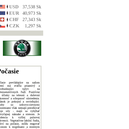
USD
37,538 Sk
EUR
40,973 Sk
CHF
27,343 Sk
CZK
1,297 Sk
očasie
časie prevládajúce na našom
zemí má zväčša priaznivý a
ovzbudzujúci vplyv na
teosenzitívnych ľudí. Pozitívne
 účinky na telesnú a duševnú
konnosť a schopnosť sústredenia.
ánok je pokojný a osviežujúci.
soby so srdcovo-cievnymi
horeniami však nemajú preceňovať
oje sily - majú sa vyhýbať
zvyčajnej námahe a stresom. Je
endencia k vyššej pulzovej
ekvencii. Vegetatívne labilní ľudia,
tliví na počasie, môžu reagovať
lonom k migrénami a miernym