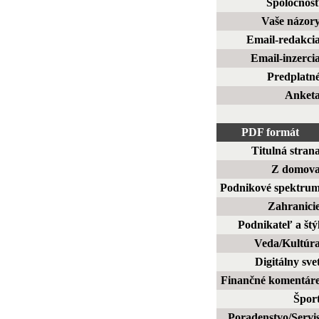
Spoločnos
Vaše názor
Email-redakci
Email-inzerci
Predplatn
Anket
PDF formát
Titulná stran
Z domov
Podnikové spektru
Zahranici
Podnikateľ a štý
Veda/Kultúr
Digitálny sve
Finančné komentár
Špor
Poradenstvo/Servi