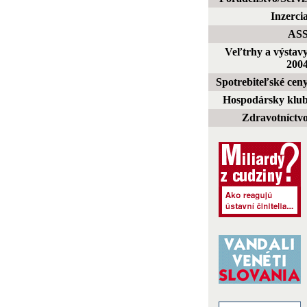
Inzerci
AS
Veľtrhy a výstav
200
Spotrebiteľské cen
Hospodársky klu
Zdravotníctv