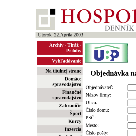
Utorok 22.Apríla 2003
Archív
-
Tiráž
-
Prílohy
Vyhľadávanie
Na titulnej strane
Objednávka n
Domáce
spravodajstvo
Objednávateľ:
Finančné
Názov firmy:
spravodajstvo
Ulica:
Zahraničie
Číslo domu:
Šport
PSČ:
Kurzy
Mesto:
Inzercia
Číslo pošty: