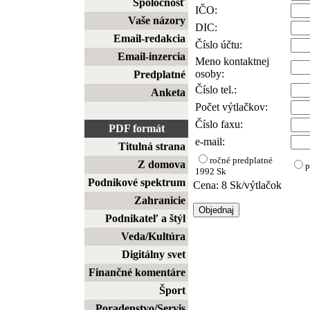
Spoločnosť
IČO:
Vaše názory
DIC:
Email-redakcia
Číslo účtu:
Email-inzercia
Meno kontaktnej
osoby:
Predplatné
Číslo tel.:
Anketa
Počet výtlačkov:
Číslo faxu:
PDF formát
e-mail:
Titulná strana
ročné predplatné
Z domova
p
1992 Sk
Podnikové spektrum
Cena: 8 Sk/výtlačok
Zahranicie
Podnikateľ a štýl
Veda/Kultúra
Digitálny svet
Finančné komentáre
Šport
Poradenstvo/Servis