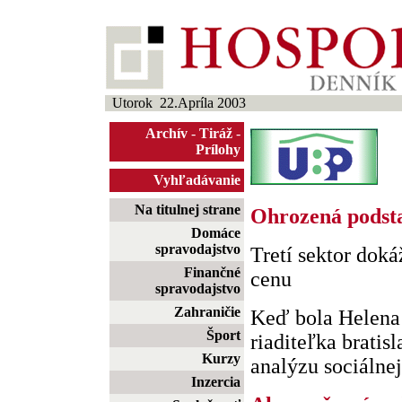
Utorok 22.Apríla 2003
Archív
-
Tiráž
-
Prílohy
Vyhľadávanie
Na titulnej strane
Ohrozená podsta
Domáce
spravodajstvo
Tretí sektor doká
Finančné
cenu
spravodajstvo
Zahraničie
Keď bola Helena
Šport
riaditeľka bratis
Kurzy
analýzu sociálnej
Inzercia