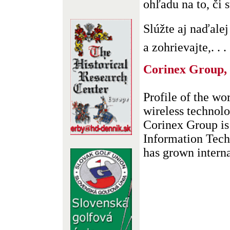
ohľadu na to, či 
Slúžte aj naďale
a zohrievajte,. . .
Corinex Group, 
Profile of the w
wireless technol
Corinex Group is
Information Tec
has grown internat