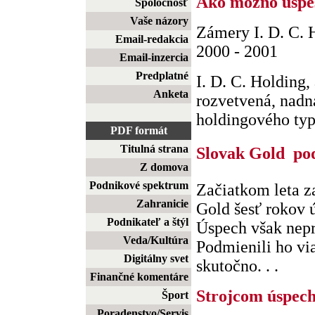
Ako možno úspe
Spoločnosť
Vaše názory
Zámery I. D. C. H
Email-redakcia
2000 - 2001
Email-inzercia
Predplatné
I. D. C. Holding, 
Anketa
rozvetvená, nadn
holdingového typu
PDF formát
Titulná strana
Slovak Gold  po
Z domova
Podnikové spektrum
Začiatkom leta z
Zahranicie
Gold šesť rokov ú
Podnikateľ a štýl
Úspech však nepr
Veda/Kultúra
Podmienili ho via
Digitálny svet
skutočno. . .
Finančné komentáre
Strojcom úspech
Šport
Poradenstvo/Servis