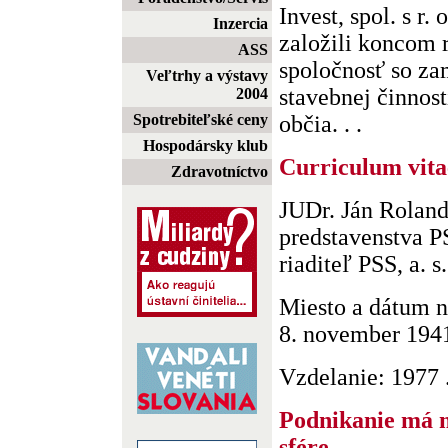
Invest, spol. s r.
Inzercia
založili koncom 
ASS
spoločnosť so z
Veľtrhy a výstavy
stavebnej činnos
2004
Spotrebiteľské ceny
občia. . .
Hospodársky klub
Curriculum vita
Zdravotníctvo
JUDr. Ján Roland
predstavenstva PS
riaditeľ PSS, a. s.
Miesto a dátum n
8. november 194
Vzdelanie: 1977 . 
Podnikanie má mi
sfére