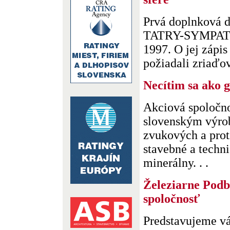
Prvá doplnková 
TATRY-SYMPATIA 
1997. O jej zápi
požiadali zriaďova
Necítim sa ako ga
Akciová spoločno
slovenským výro
zvukových a prot
stavebné a techni
minerálny. . .
Železiarne Podb
spoločnosť
Predstavujeme v