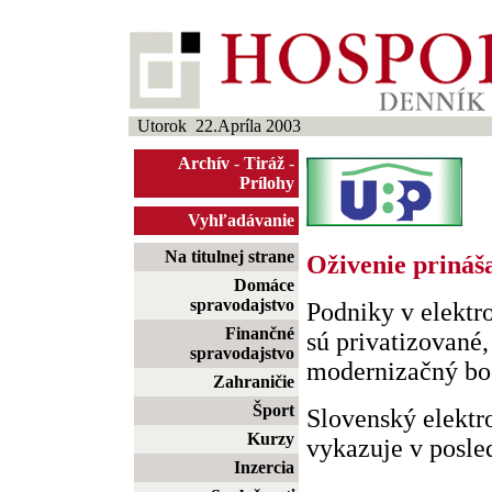
Utorok 22.Apríla 2003
Archív
-
Tiráž
-
Prílohy
Vyhľadávanie
Na titulnej strane
Oživenie prináša
Domáce
spravodajstvo
Podniky v elektr
Finančné
sú privatizované
spravodajstvo
modernizačný b
Zahraničie
Šport
Slovenský elektr
Kurzy
vykazuje v posled
Inzercia