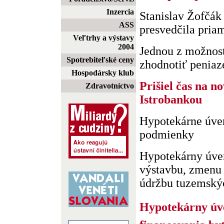
Inzercia
Stanislav Žofčák 
ASS
presvedčila pria
Veľtrhy a výstavy
2004
Jednou z možností
Spotrebiteľské ceny
zhodnotiť peniaze
Hospodársky klub
Prišiel čas na no
Zdravotníctvo
Istrobankou
Hypotekárne úver
podmienky
Hypotekárny úver
výstavbu, zmenu
údržbu tuzemskýc
Hypotekárny úver