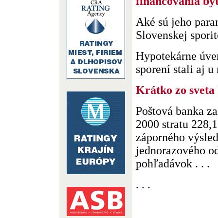
financovania by
Aké sú jeho par
Slovenskej spori
Hypotekárne úver
sporení stali aj u 
Krátko zo sveta
Poštová banka za
2000 stratu 228,
záporného výsled
jednorazového o
pohľadávok . . .
. . .