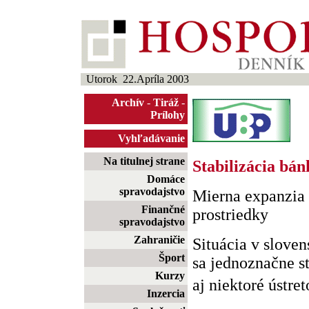
Utorok 22.Apríla 2003
Archív
-
Tiráž
-
Prílohy
Vyhľadávanie
Na titulnej strane
Stabilizácia bá
Domáce
spravodajstvo
Mierna expanzia 
Finančné
prostriedky
spravodajstvo
Zahraničie
Situácia v slov
Šport
sa jednoznačne st
Kurzy
aj niektoré ústret
Inzercia