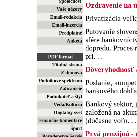
Spoločnosť
Ozdravenie na ú
Vaše názory
Email-redakcia
Privatizácia veľ
Email-inzercia
Putovanie sloven
Predplatné
sfére bankovníct
Anketa
dopredu. Proces r
pri. . .
PDF formát
Titulná strana
Dôveryhodnosť a
Z domova
Podnikové spektrum
Poslanie, kompet
Zahranicie
bankového dohľ
Podnikateľ a štýl
Bankový sektor, 
Veda/Kultúra
založená na akumu
Digitálny svet
(dočasne voľn. . .
Finančné komentáre
Šport
Prvá penzijná -
Poradenstvo/Servis