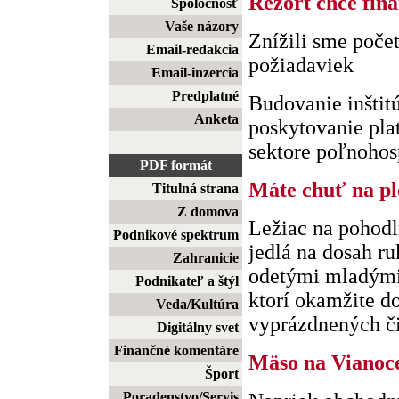
Rezort chce fina
Spoločnosť
Vaše názory
Znížili sme poče
Email-redakcia
požiadaviek
Email-inzercia
Predplatné
Budovanie inštitú
Anketa
poskytovanie plat
sektore poľnohosp
PDF formát
Máte chuť na p
Titulná strana
Z domova
Ležiac na pohodl
Podnikové spektrum
jedlá na dosah ru
Zahranicie
odetými mladými
Podnikateľ a štýl
ktorí okamžite do
Veda/Kultúra
vyprázdnených čia
Digitálny svet
Finančné komentáre
Mäso na Vianoc
Šport
Poradenstvo/Servis