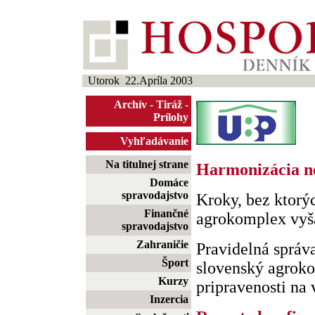
Utorok 22.Apríla 2003
Archív
-
Tiráž
-
Prílohy
Vyhľadávanie
Na titulnej strane
Harmonizácia n
Domáce
spravodajstvo
Kroky, bez ktorý
Finančné
agrokomplex vy
spravodajstvo
Zahraničie
Pravidelná správa
Šport
slovenský agroko
Kurzy
pripravenosti na 
Inzercia