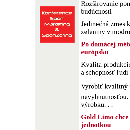
Rozširovanie po
budúcnosti
Jedinečná zmes ko
zeleniny v modrom
Po domácej mét
európsku
Kvalita produkcie
a schopnosť ľudí
Vyrobiť kvalitný
nevyhnutnosťou.
výrobku. . .
Gold Limo chce
jednotkou