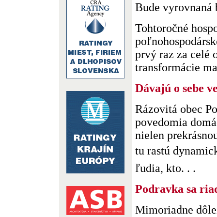
Bude vyrovnaná 
Tohtoročné hosp
poľnohospodárske
prvý raz za celé 
transformácie mal
Dávajú o sebe v
Rázovitá obec Po
povedomia domác
nielen prekrásnou
tu rastú dynamic
ľudia, kto. . .
Podravka sa ria
Mimoriadne dôlež