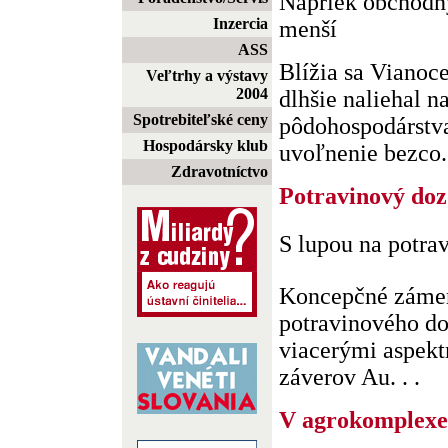
Napriek obchodn
Inzercia
menší
ASS
Blížia sa Vianoc
Veľtrhy a výstavy
2004
dlhšie naliehal n
Spotrebiteľské ceny
pôdohospodárstva
Hospodársky klub
uvoľnenie bezco. 
Zdravotníctvo
Potravinový doz
S lupou na potra
Koncepčné zámery
potravinového d
viacerými aspekt
záverov Au. . .
V agrokomplexe 