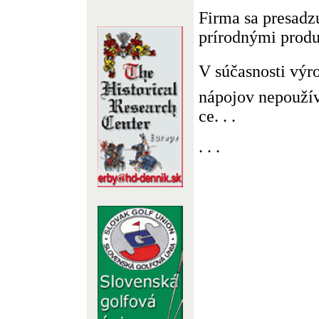
Firma sa presadz
prírodnými prod
V súčasnosti vý
nápojov nepoužív
ce. . .
. . .