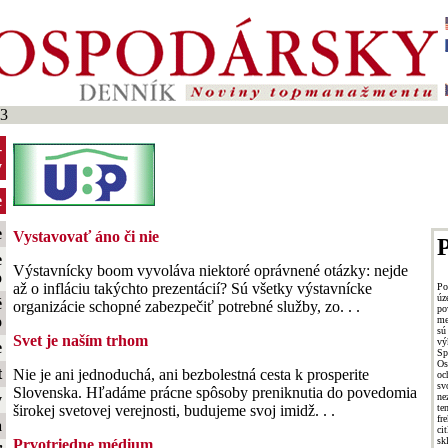
03
-
y
e
e
Vystavovať áno či nie
P
e
Výstavnícky boom vyvoláva niektoré oprávnené otázky: nejde
o
až o infláciu takýchto prezentácií? Sú všetky výstavnícke
Po
ú
é
organizácie schopné zabezpečiť potrebné služby, zo. . .
p
o
me
sú
Svet je naším trhom
vý
e
Sp
O
t
Nie je ani jednoduchá, ani bezbolestná cesta k prosperite
oc
sv
Slovenska. Hľadáme prácne spôsoby preniknutia do povedomia
ne
y
t
širokej svetovej verejnosti, budujeme svoj imidž. . .
fr
a
ci
sk
Prvotriedne médium