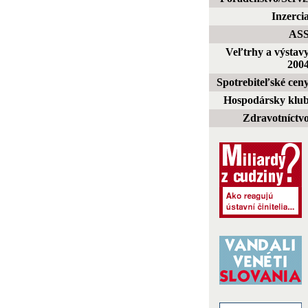
Inzerci
AS
Veľtrhy a výstav
200
Spotrebiteľské cen
Hospodársky klu
Zdravotníctv