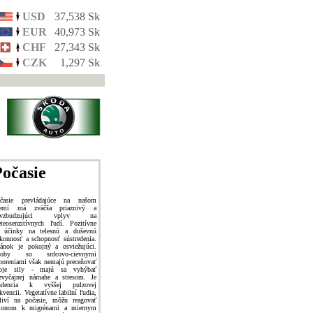
USD
37,538 Sk
EUR
40,973 Sk
CHF
27,343 Sk
CZK
1,297 Sk
očasie
časie prevládajúce na našom
zemí má zväčša priaznivý a
ovzbudzujúci vplyv na
teosenzitívnych ľudí. Pozitívne
 účinky na telesnú a duševnú
konnosť a schopnosť sústredenia.
ánok je pokojný a osviežujúci.
soby so srdcovo-cievnymi
horeniami však nemajú preceňovať
oje sily - majú sa vyhýbať
zvyčajnej námahe a stresom. Je
endencia k vyššej pulzovej
ekvencii. Vegetatívne labilní ľudia,
tliví na počasie, môžu reagovať
lonom k migrénami a miernym