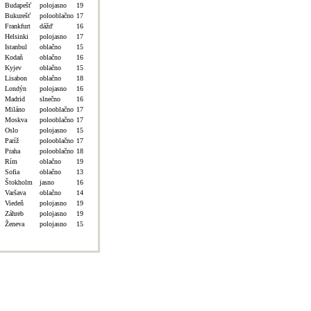
Budapešť
polojasno
19
Bukurešť
polooblačno
17
Frankfurt
dážď
16
Helsinki
polojasno
17
Istanbul
oblačno
15
Kodaň
oblačno
16
Kyjev
oblačno
15
Lisabon
oblačno
18
Londýn
polojasno
16
Madrid
slnečno
16
Miláno
polooblačno
17
Moskva
polooblačno
17
Oslo
polojasno
15
Paríž
polooblačno
17
Praha
polooblačno
18
Rím
oblačno
19
Sofia
oblačno
13
Štokholm
jasno
16
Varšava
oblačno
14
Viedeň
polojasno
19
Záhreb
polojasno
19
Ženeva
polojasno
15