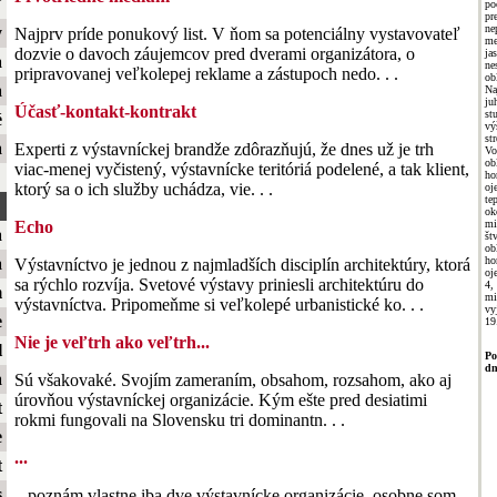
ť
p
pr
ne
y
Najprv príde ponukový list. V ňom sa potenciálny vystavovateľ
me
dozvie o davoch záujemcov pred dverami organizátora, o
ja
a
ne
pripravovanej veľkolepej reklame a zástupoch nedo. . .
ob
a
Na
j
Účasť-kontakt-kontrakt
st
é
vý
st
a
Experti z výstavníckej brandže zdôrazňujú, že dnes už je trh
Vo
o
viac-menej vyčistený, výstavnícke teritóriá podelené, a tak klient,
ho
ktorý sa o ich služby uchádza, vie. . .
oj
te
ok
mi
Echo
a
š
o
ho
a
Výstavníctvo je jednou z najmladších disciplín architektúry, ktorá
oj
sa rýchlo rozvíja. Svetové výstavy priniesli architektúru do
4,
m
mi
výstavníctva. Pripomeňme si veľkolepé urbanistické ko. . .
vy
e
19
Nie je veľtrh ako veľtrh...
l
Po
dn
a
Sú všakovaké. Svojím zameraním, obsahom, rozsahom, ako aj
úrovňou výstavníckej organizácie. Kým ešte pred desiatimi
t
rokmi fungovali na Slovensku tri dominantn. . .
e
...
t
s
...poznám vlastne iba dve výstavnícke organizácie, osobne som