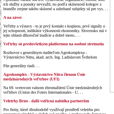
ich služby a ponuky nevyužil, no podľa skúseností kolegov z
a
brandže zrejme takéto skúsené a zabehané subjekty sú pre vys. . .
S
A na záver
y
4
Veľtrhy a výstavy - to je prvý kontakt s krajinou, prvé signály o
y
jej schopnosti, indikátor výkonnosti ekonomiky. Slovensko má v
tejto oblasti dlhoročné tradície a dobré meno.. . .
b
o
Veľtrhy sú predovšetkým platformou na osobné stretnutia
Rozhovor s generálnym riaditeľom Agrokomplexu -
Výstavníctvo Nitra, akad. arch. Ing. Ladislavom Švihelom
Pán generálny riadi. . .
Agrokomplex - Výstavníctvo Nitra členom Únie
medzinárodných veľtrhov (UFI)
Na 69. svetovom valnom zhromaždení Únie medzinárodných
veľtrhov (Union des Foires Internationales - U. . .
Veletrhy Brno - další vstřícná nabídka partnerům
Pro firmy, které dlouhodobě využívají prostředí veletrhu pro