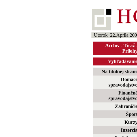
Utorok 22.Apríla 20
Archív
-
Tiráž
Príloh
Vyhľadávani
Na titulnej stran
Domác
spravodajstv
Finančn
spravodajstv
Zahraniči
Špor
Kurz
Inzerci