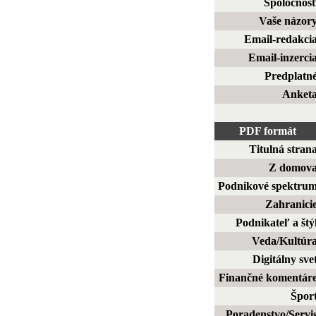
Spoločnos
Vaše názor
Email-redakci
Email-inzerci
Predplatn
Anket
PDF formát
Titulná stran
Z domov
Podnikové spektru
Zahranici
Podnikateľ a štý
Veda/Kultúr
Digitálny sve
Finančné komentár
Špor
Poradenstvo/Servi