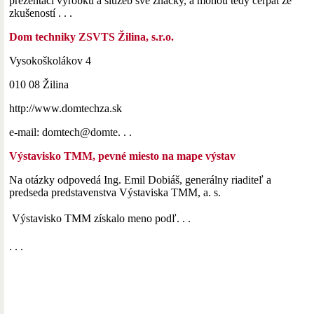
prezentaci výrobků a služeb své značky, a mohou tedy čerpat ze
zkušeností . . .
Dom techniky ZSVTS Žilina, s.r.o.
Vysokoškolákov 4
010 08 Žilina
http://www.domtechza.sk
e-mail: domtech@domte. . .
Výstavisko TMM, pevné miesto na mape výstav
Na otázky odpovedá Ing. Emil Dobiáš, generálny riaditeľ a
predseda predstavenstva Výstaviska TMM, a. s.
 Výstavisko TMM získalo meno podľ. . .
. . .