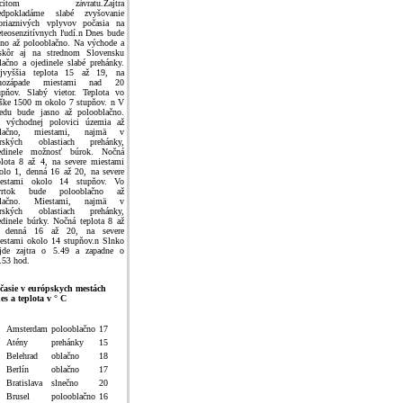
ocitom závratu.Zajtra
edpokladáme slabé zvyšovanie
priaznivých vplyvov počasia na
teosenzitívnych ľudí.n Dnes bude
sno až polooblačno. Na východe a
skôr aj na strednom Slovensku
lačno a ojedinele slabé prehánky.
jvyššia teplota 15 až 19, na
uhozápade miestami nad 20
upňov. Slabý vietor. Teplota vo
ške 1500 m okolo 7 stupňov. n V
redu bude jasno až polooblačno.
 východnej polovici územia až
blačno, miestami, najmä v
rských oblastiach prehánky,
edinele možnosť búrok. Nočná
plota 8 až 4, na severe miestami
olo 1, denná 16 až 20, na severe
estami okolo 14 stupňov. Vo
tvrtok bude polooblačno až
blačno. Miestami, najmä v
rských oblastiach prehánky,
edinele búrky. Nočná teplota 8 až
 denná 16 až 20, na severe
estami okolo 14 stupňov.n Slnko
jde zajtra o 5.49 a zapadne o
.53 hod.
časie v európskych mestách
es a teplota v ° C
Amsterdam
polooblačno
17
Atény
prehánky
15
Belehrad
oblačno
18
Berlín
oblačno
17
Bratislava
slnečno
20
Brusel
polooblačno
16