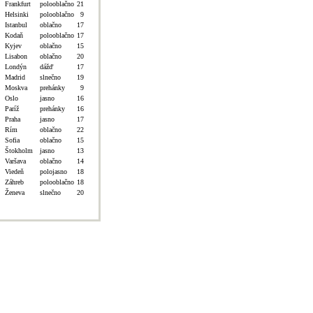
Frankfurt
polooblačno
21
Helsinki
polooblačno
9
Istanbul
oblačno
17
Kodaň
polooblačno
17
Kyjev
oblačno
15
Lisabon
oblačno
20
Londýn
dážď
17
Madrid
slnečno
19
Moskva
prehánky
9
Oslo
jasno
16
Paríž
prehánky
16
Praha
jasno
17
Rím
oblačno
22
Sofia
oblačno
15
Štokholm
jasno
13
Varšava
oblačno
14
Viedeň
polojasno
18
Záhreb
polooblačno
18
Ženeva
slnečno
20