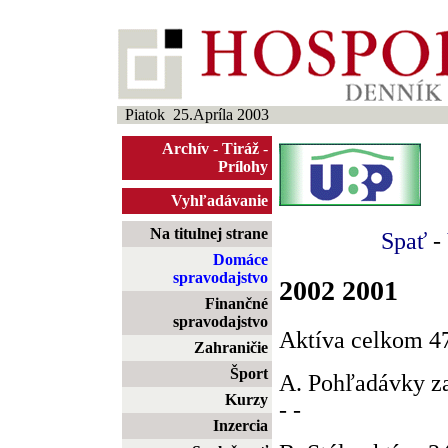
Piatok 25.Apríla 2003
Archív
-
Tiráž
-
Prílohy
Vyhľadávanie
Na titulnej strane
Spať
-
Domáce
spravodajstvo
2002 2001
Finančné
spravodajstvo
Aktíva celkom 4
Zahraničie
Šport
A. Pohľadávky za
Kurzy
- -
Inzercia