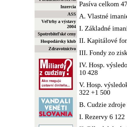
Pasíva celkom 4
Inzercia
ASS
A. Vlastné imani
Veľtrhy a výstavy
2004
I. Základné iman
Spotrebiteľské ceny
II. Kapitálové f
Hospodársky klub
Zdravotníctvo
III. Fondy zo zis
IV. Hosp. výsled
10 428
V. Hosp. výsledo
322 +1 500
B. Cudzie zdroje
I. Rezervy 6 122