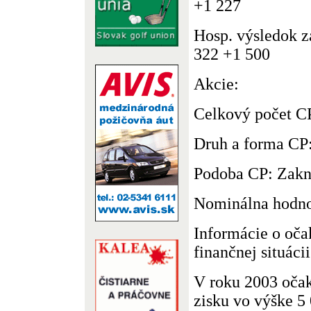
+1 227
Hosp. výsledok z
322 +1 500
Akcie:
Celkový počet C
Druh a forma CP:
Podoba CP: Zakn
Nominálna hodno
Informácie o oča
finančnej situáci
V roku 2003 očak
zisku vo výške 5 