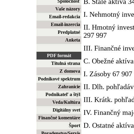
B. Stále aktíva 
Spoločnosť
Vaše názory
I. Nehmotný inve
Email-redakcia
Email-inzercia
II. Hmotný inves
Predplatné
297 997
Anketa
III. Finančné inv
PDF formát
C. Obežné aktíva
Titulná strana
Z domova
I. Zásoby 67 907
Podnikové spektrum
II. Dlh. pohľadáv
Zahranicie
Podnikateľ a štýl
III. Krátk. pohľ
Veda/Kultúra
Digitálny svet
IV. Finančný maj
Finančné komentáre
D. Ostatné aktív
Šport
Poradenstvo/Servis