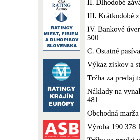
II. Dlhodobé závä
III. Krátkodobé 
IV. Bankové úve
500
C. Ostatné pasív
Výkaz ziskov a str
Tržba za predaj 
Náklady na vynal
481
Obchodná marža
Výroba 190 378 
Tržby za predaj v