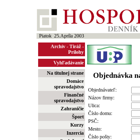
Piatok 25.Apríla 2003
Archív
-
Tiráž
-
Prílohy
Vyhľadávanie
Na titulnej strane
Objednávka n
Domáce
spravodajstvo
Objednávateľ:
Finančné
Názov firmy:
spravodajstvo
Ulica:
Zahraničie
Číslo domu:
Šport
PSČ:
Kurzy
Mesto:
Inzercia
Číslo pošty: