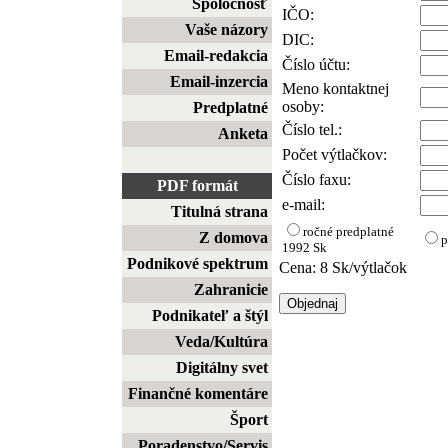
Spoločnosť
IČO:
Vaše názory
DIC:
Email-redakcia
Číslo účtu:
Email-inzercia
Meno kontaktnej
osoby:
Predplatné
Číslo tel.:
Anketa
Počet výtlačkov:
Číslo faxu:
PDF formát
e-mail:
Titulná strana
ročné predplatné
Z domova
p
1992 Sk
Podnikové spektrum
Cena: 8 Sk/výtlačok
Zahranicie
Podnikateľ a štýl
Veda/Kultúra
Digitálny svet
Finančné komentáre
Šport
Poradenstvo/Servis