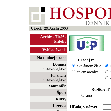
Utorok 29.Apríla 2003
Archív
-
Tiráž
-
Prílohy
Vyhľadávanie
Na titulnej strane
Hľadaj v:
Domáce
aktuálnom čísle
I
spravodajstvo
celom archíve
W
Finančné
A
spravodajstvo
Zahraničie
Rozlišovať
Šport
áno
Kurzy
Inzercia
Hľadaj v názve: