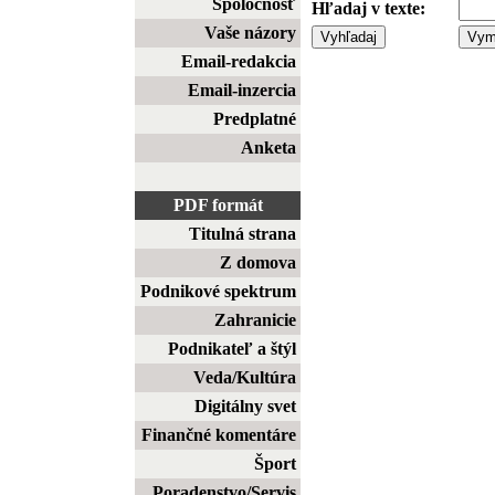
Spoločnosť
Hľadaj v texte:
Vaše názory
Email-redakcia
Email-inzercia
Predplatné
Anketa
PDF formát
Titulná strana
Z domova
Podnikové spektrum
Zahranicie
Podnikateľ a štýl
Veda/Kultúra
Digitálny svet
Finančné komentáre
Šport
Poradenstvo/Servis