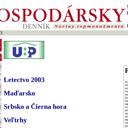
03
-
y
e
e
P
e
Letectvo 2003
o
Zv
mô
é
mi
Maďarsko
o
tl
re
úr
e
op
na
Srbsko a Čierna hora
t
vy
p
o
y
mr
Veľtrhy
de
a
sl
p