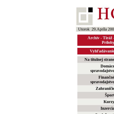
Utorok 29.Apríla 20
Archív
-
Tiráž
Príloh
Vyhľadávani
Na titulnej stran
Domác
spravodajstv
Finančn
spravodajstv
Zahraniči
Špor
Kurz
Inzerci