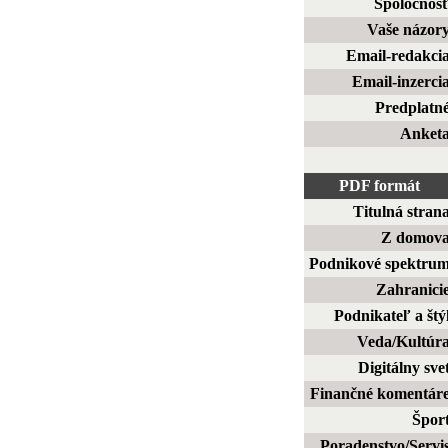
Spoločnos
Vaše názor
Email-redakci
Email-inzerci
Predplatn
Anket
PDF formát
Titulná stran
Z domov
Podnikové spektru
Zahranici
Podnikateľ a štý
Veda/Kultúr
Digitálny sve
Finančné komentár
Špor
Poradenstvo/Servi