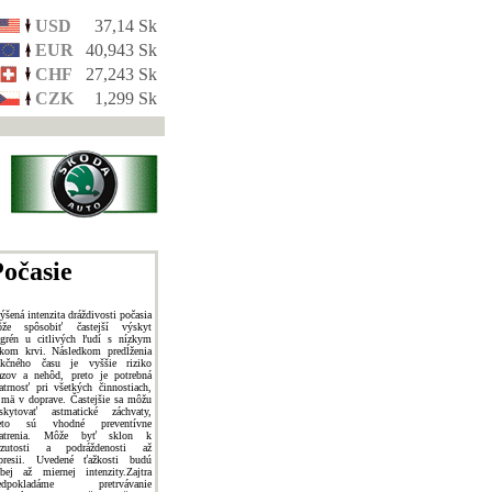
USD
37,14 Sk
EUR
40,943 Sk
CHF
27,243 Sk
CZK
1,299 Sk
očasie
ýšená intenzita dráždivosti počasia
že spôsobiť častejší výskyt
grén u citlivých ľudí s nízkym
akom krvi. Následkom predĺženia
akčného času je vyššie riziko
azov a nehôd, preto je potrebná
atrnosť pri všetkých činnostiach,
jmä v doprave. Častejšie sa môžu
skytovať astmatické záchvaty,
reto sú vhodné preventívne
patrenia. Môže byť sklon k
zutosti a podráždenosti až
presii. Uvedené ťažkosti budú
abej až miernej intenzity.Zajtra
redpokladáme pretrvávanie