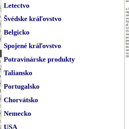
ť
uv
Letectvo
y
n 
te
se
a
Švédske kráľovstvo
vo
Sl
a
až
12
é
Belgicko
25
s
po
a
pr
kr
Spojené kráľovstvo
do
se
vy
20
Potravinárske produkty
a
a
Taliansko
m
e
Portugalsko
l
a
Chorvátsko
t
Nemecko
e
t
USA
s