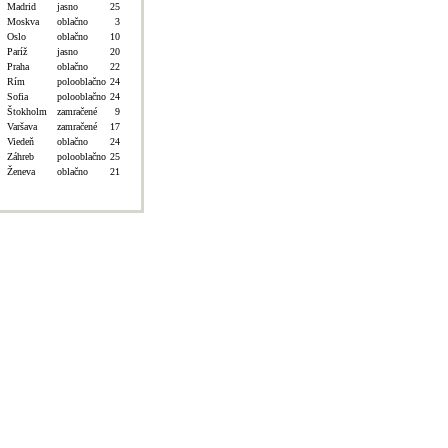
Madrid
jasno
25
Moskva
oblačno
3
Oslo
oblačno
10
Paríž
jasno
20
Praha
oblačno
22
Rím
polooblačno
24
Sofia
polooblačno
24
Štokholm
zamračené
9
Varšava
zamračené
17
Viedeň
oblačno
24
Záhreb
polooblačno
25
Ženeva
oblačno
21