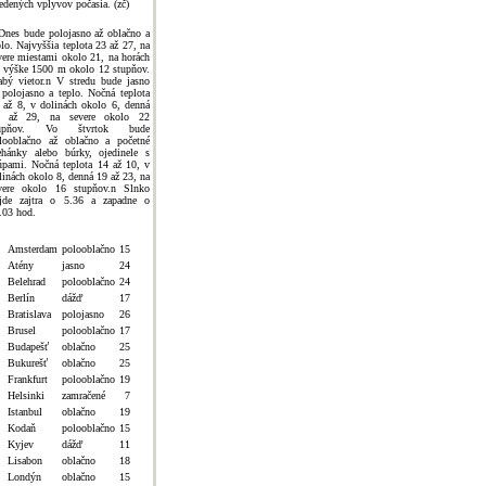
edených vplyvov počasia. (zč)
Dnes bude polojasno až oblačno a
plo. Najvyššia teplota 23 až 27, na
vere miestami okolo 21, na horách
 výške 1500 m okolo 12 stupňov.
abý vietor.n V stredu bude jasno
 polojasno a teplo. Nočná teplota
 až 8, v dolinách okolo 6, denná
 až 29, na severe okolo 22
tupňov. Vo štvrtok bude
looblačno až oblačno a početné
ehánky alebo búrky, ojedinele s
úpami. Nočná teplota 14 až 10, v
linách okolo 8, denná 19 až 23, na
vere okolo 16 stupňov.n Slnko
jde zajtra o 5.36 a zapadne o
.03 hod.
Amsterdam
polooblačno
15
Atény
jasno
24
Belehrad
polooblačno
24
Berlín
dážď
17
Bratislava
polojasno
26
Brusel
polooblačno
17
Budapešť
oblačno
25
Bukurešť
oblačno
25
Frankfurt
polooblačno
19
Helsinki
zamračené
7
Istanbul
oblačno
19
Kodaň
polooblačno
15
Kyjev
dážď
11
Lisabon
oblačno
18
Londýn
oblačno
15