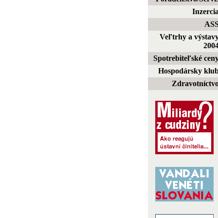
Inzerci
AS
Veľtrhy a výstav
200
Spotrebiteľské cen
Hospodársky klu
Zdravotníctv