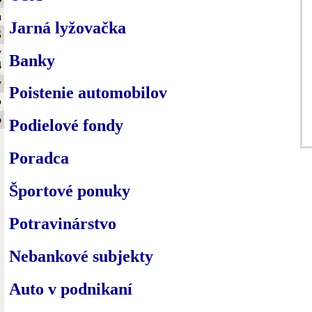
a
Jarná lyžovačka
S
y
Banky
4
y
Poistenie automobilov
b
o
Podielové fondy
Poradca
Športové ponuky
Potravinárstvo
Nebankové subjekty
Auto v podnikaní