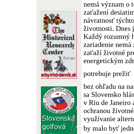
nemá význam o t
zaťažení desiati
návratnosť týchto
životnosti. Dnes 
Každý rozumný h
zariadenie nemá 
zaťaží životné pr
energetickým zdr
potrebuje prežiť
bez ohľadu na na
sa Slovensko hlá
v Riu de Janeiro 
ochranou životnéh
využívanie alter
by malo byť jedno