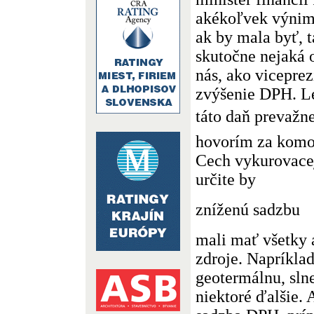
akékoľvek výnim
ak by mala byť, 
skutočne nejaká 
nás, ako vicepre
zvýšenie DPH. Le
táto daň prevažne
hovorím za komod
Cech vykurovacej 
určite by
zníženú sadzbu
mali mať všetky 
zdroje. Napríkla
geotermálnu, sln
niektoré ďalšie.