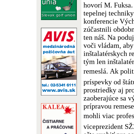
hovorí M. Fuksa.
tepelnej technik
konferencie Vých
zúčastnili obdob
ten náš. Na podu
voči vládam, aby
inštalatérskych r
tým len inštalatér
remeslá. Ak poli
príspevky od štá
prostriedky aj pr
zaoberajúce sa v
prípravou remese
mohli viac profes
viceprezident SŽ