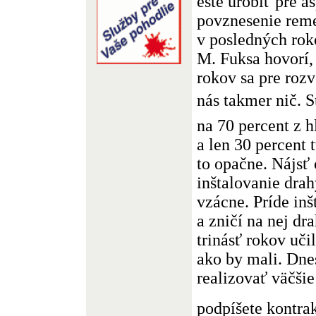
ešte urobiť pre a
povznesenie reme
v posledných rok
M. Fuksa hovorí, 
rokov sa pre rozv
nás takmer nič. 
na 70 percent z 
a len 30 percent t
to opačne. Nájsť 
inštalovanie drah
vzácne. Príde inšt
a zničí na nej dr
trinásť rokov uči
ako by mali. Dne
realizovať väčši
podpíšete kontrak