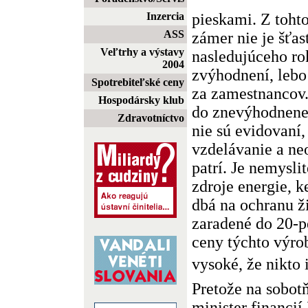
pieskami. Z toht
Inzercia
ASS
zámer nie je šťa
Veľtrhy a výstavy
nasledujúceho ro
2004
zvýhodnení, lebo
Spotrebiteľské ceny
za zamestnancov.
Hospodársky klub
do znevýhodnenej
Zdravotníctvo
nie sú evidovaní,
vzdelávanie a neo
patrí. Je nemysli
zdroje energie, 
dbá na ochranu ži
zaradené do 20-
ceny týchto výro
vysoké, že nikto 
Pretože na sobo
minister financií