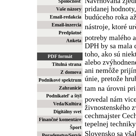
Navrhovaná zjed
Spoločnosť
pridanej hodnoty
Vaše názory
budúceho roka až
Email-redakcia
Email-inzercia
nástroje, ktoré 
Predplatné
potreby malého a
Anketa
DPH by sa mala d
toho, ako sú niek
PDF formát
alebo zvýhodnené
Titulná strana
ani nemôže prijí
Z domova
únie, pretože hr
Podnikové spektrum
tam na úrovni pri
Zahranicie
Podnikateľ a štýl
povedal nám vic
Veda/Kultúra
živnostenského z
Digitálny svet
cechmajster Cec
Finančné komentáre
tepelnej techniky
Šport
Slovensko sa vš
Poradenstvo/Servis