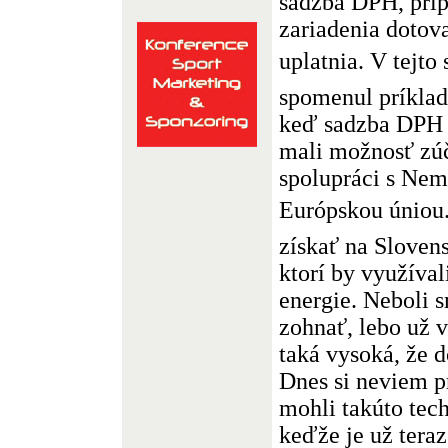
sadzba DPH, príp
zariadenia dotova
uplatnia. V tejto
spomenul príklad
keď sadzba DPH b
mali možnosť zúč
spolupráci s Ne
Európskou úniou.
získať na Sloven
ktorí by využíval
energie. Neboli 
zohnať, lebo už 
taká vysoká, že d
Dnes si neviem p
mohli takúto tec
keďže je už tera