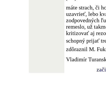
máte strach, či 
uzavrieť, lebo kv
zodpovedných ľud
remeslo, už takm
kritizovať aj rezo
schopný prijať tr
zdôraznil M. Fuk
Vladimír Turans
zač