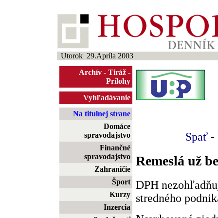
Utorok 29.Apríla 2003
Archív
-
Tiráž
-
Prílohy
Vyhľadávanie
Na titulnej strane
Domáce
Spať
-
spravodajstvo
Finančné
spravodajstvo
Remeslá už be
Zahraničie
Šport
DPH nezohľadňuj
Kurzy
stredného podnik
Inzercia