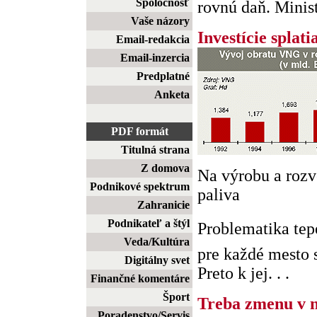
Spoločnosť
rovnú daň. Ministe
Vaše názory
Investície splat
Email-redakcia
Email-inzercia
Predplatné
Anketa
PDF formát
Titulná strana
Z domova
Na výrobu a rozv
Podnikové spektrum
paliva
Zahranicie
Podnikateľ a štýl
Problematika te
Veda/Kultúra
pre každé mesto 
Digitálny svet
Preto k jej. . .
Finančné komentáre
Šport
Treba zmenu v 
Poradenstvo/Servis