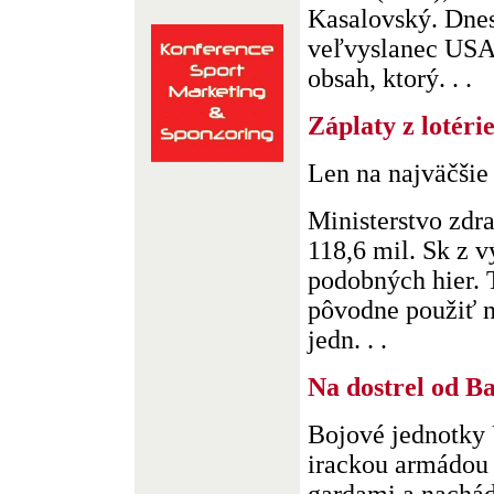
Kasalovský. Dnes
veľvyslanec USA 
obsah, ktorý. . .
Záplaty z lotéri
Len na najväčšie
Ministerstvo zdr
118,6 mil. Sk z v
podobných hier. 
pôvodne použiť 
jedn. . .
Na dostrel od B
Bojové jednotky 
irackou armádou