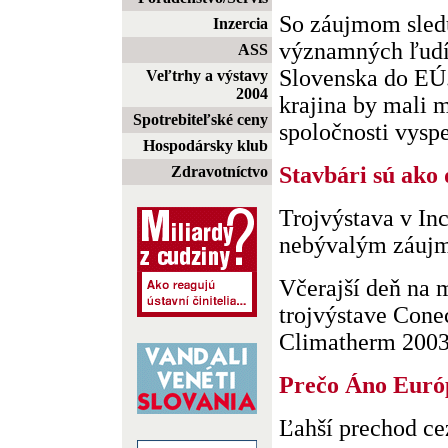
So záujmom sle
Inzercia
významných ľudí 
ASS
Slovenska do EÚ. 
Veľtrhy a výstavy
2004
krajina by mali m
Spotrebiteľské ceny
spoločnosti vyspel
Hospodársky klub
Stavbári sú ako 
Zdravotníctvo
Trojvýstava v Inc
nebývalým záuj
Včerajší deň na 
trojvýstave Cone
Climatherm 2003,
Prečo Áno Európs
Ľahší prechod c