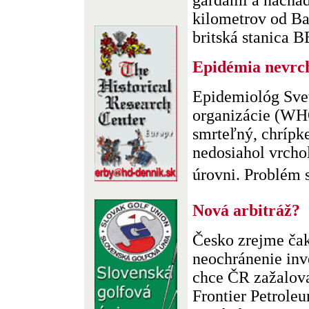
gardami a nachád
kilometrov od Ba
britská stanica B
Epidémia nevrch
Epidemiológ Svet
organizácie (WHO
smrteľný, chrípk
nedosiahol vrcho
úrovni. Problém s
Nová arbitráž?
Česko zrejme čak
neochránenie inv
chce ČR zažalov
Frontier Petrole