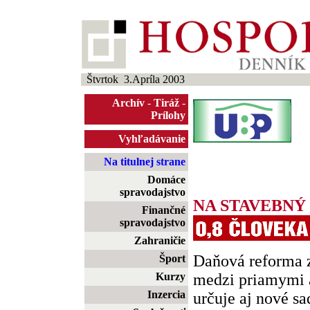
Štvrtok 3.Apríla 2003
Archív
-
Tiráž
-
Prílohy
Vyhľadávanie
Na titulnej strane
Domáce
spravodajstvo
NA STAVEBNÝ
Finančné
spravodajstvo
Zahraničie
Daňová reforma 
Šport
Kurzy
medzi priamymi 
Inzercia
určuje aj nové s