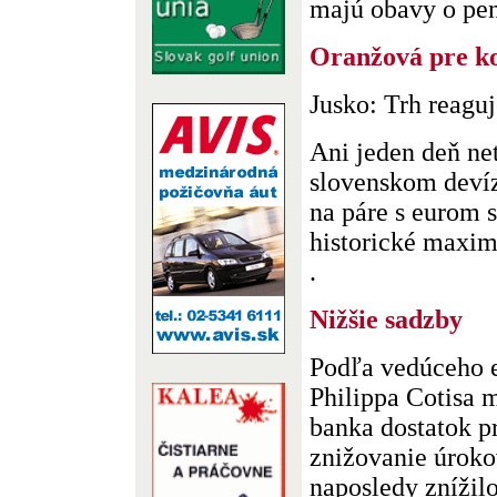
majú obavy o peni
Oranžová pre k
Jusko: Trh reagu
Ani jeden deň ne
slovenskom deví
na páre s eurom s
historické maximá
.
Nižšie sadzby
Podľa vedúceho
Philippa Cotisa 
banka dostatok p
znižovanie úrok
naposledy znížilo