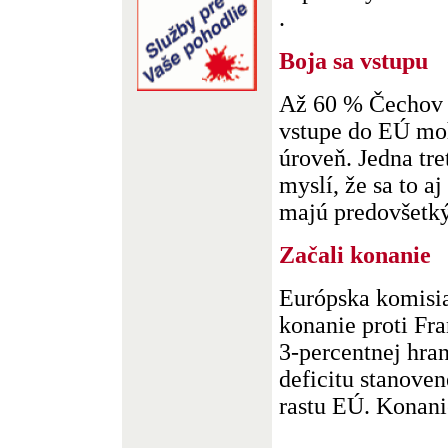
.
Boja sa vstupu
Až 60 % Čechov s
vstupe do EÚ moh
úroveň. Jedna tre
myslí, že sa to a
majú predovšetkým
Začali konanie
Európska komisia
konanie proti Fr
3-percentnej hra
deficitu stanovene
rastu EÚ. Konanie