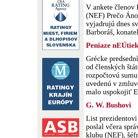
V ankete členov
(NEF) Prečo Áno
vyjadrujú dnes s
Barboráš, konateľ 
Peniaze nEÚtiek
Grécke predsední
od členských štá
rozpočtovú sumu 
uvedenú v zmluve
malo uspokojiť Eu
G. W. Bushovi
List prezidentov
poslal včera spr
klubu (NEF), šéf