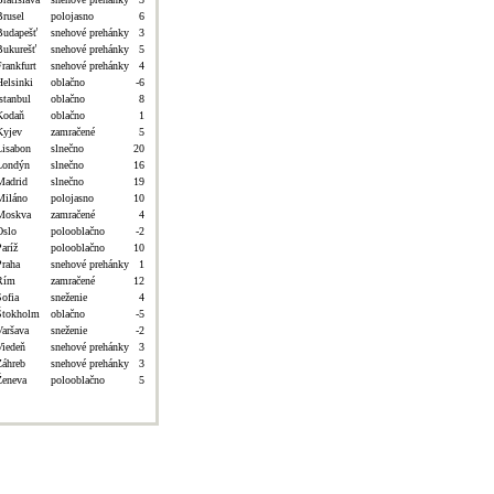
Brusel
polojasno
6
Budapešť
snehové prehánky
3
Bukurešť
snehové prehánky
5
Frankfurt
snehové prehánky
4
Helsinki
oblačno
-6
stanbul
oblačno
8
Kodaň
oblačno
1
Kyjev
zamračené
5
Lisabon
slnečno
20
Londýn
slnečno
16
Madrid
slnečno
19
Miláno
polojasno
10
Moskva
zamračené
4
Oslo
polooblačno
-2
aríž
polooblačno
10
Praha
snehové prehánky
1
Rím
zamračené
12
Sofia
sneženie
4
Štokholm
oblačno
-5
Varšava
sneženie
-2
Viedeň
snehové prehánky
3
Záhreb
snehové prehánky
3
Ženeva
polooblačno
5