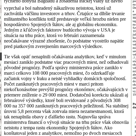
rýchleho dobytia Bagdadu a zosadenia irackej vlády už dávno
ť
po
na
vyprchal a bol nahradený nákazlivou neistotou, ktorá už
Dn
y
a 
zachvátila väčšinu investorov a trhov. Črtajúce sa dlhšie trvanie
s
a
Mi
militantného konfliktu totiž predstavuje veľkú hrozbu nielen pre
te
hospodárstvo Spojených štátov, ale aj globálnu ekonomiku.
a
na
Se
Jedným z kľúčových faktorov budúceho vývoja v USA je
1
é
situácia na trhu práce, ktorá vo februári zaznamenala
ju
h
a
neočakávane výrazné zhoršenie, čo podstatne vyostrilo napätie
st
ve
pred piatkovým zverejnením marcových výsledkov.
mi
se
ve
Tie však opäť nenaplnili očakávania analytikov, keď v minulom
-7
mesiaci zaniklo podstatne viac pracovných miest, než odhadovali
st
a
ok
pôvodné prognózy. Podľa správy ministerstva práce zaniklo v
ve
mi
a
marci celkovo 108 000 pracovných miest, čo odzrkadľuje
al
začiatok vojny v Iraku a neisté vyhliadky domácich spoločností.
ch
m
do
Počet zaniknutých pracovných miest v marci pritom
ok
e
se
niekoľkonásobne prevýšil prognózy ekonómov, očakávajúcich v
vy
priemere zníženie o 29 000 miest. Dodatočnú korekciu ukázali aj
19
l
februárové výsledky, ktoré boli revidované z pôvodných 308
a
Po
000 na 357 000 zaniknutých pracovných príležitostí. Na stabilnej
dn
úrovni 5,8 percenta však zotrvala miera nezamestnanosti, ktorá
t
tak nenaplnila obavy z ďalšieho rastu. Najnovšia správa
e
ministerstva financií o vývoji situácie na trhu práce však obnovila
t
neistotu z tempa rastu ekonomiky Spojených štátov. Ako
konštatoval jeden z analytikov, nemožno po dvoch mesiacoch
s
B