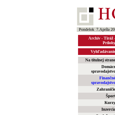
Pondelok 7.Apríla 20
Archív
-
Tiráž
Príloh
Vyhľadávani
Na titulnej stran
Domác
spravodajstv
Finančn
spravodajstv
Zahraniči
Špor
Kurz
Inzerci