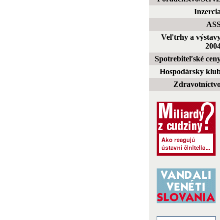
Inzerci
AS
Veľtrhy a výstav
200
Spotrebiteľské cen
Hospodársky klu
Zdravotníctv