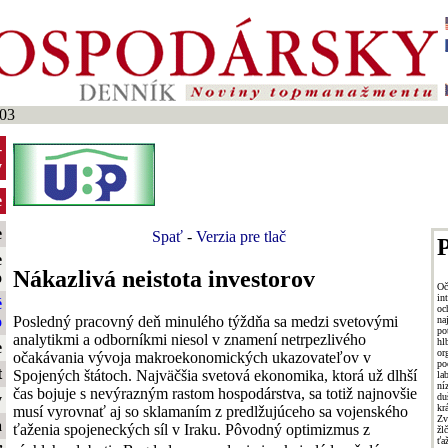
03
-
y
e
e
Spať
-
Verzia pre tlač
P
e
Nákazlivá neistota investorov
o
O
in
é
oc
Posledný pracovný deň minulého týždňa sa medzi svetovými
o
na
po
analytikmi a odborníkmi niesol v znamení netrpezlivého
hl
e
or
očakávania vývoja makroekonomických ukazovateľov v
po
t
Spojených štátoch. Najväčšia svetová ekonomika, ktorá už dlhší
la
ní
čas bojuje s nevýrazným rastom hospodárstva, sa totiž najnovšie
du
y
kr
musí vyrovnať aj so sklamaním z predlžujúceho sa vojenského
Zv
a
ťaženia spojeneckých síl v Iraku. Pôvodný optimizmus z
ž
ťa