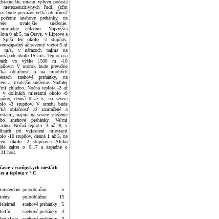
dstatnejšiu zmenu vplyvu počasia
 meteosenzitívnych ľudí. (zč)n
es bude prevažne veľká oblačnosť
početné snehové prehánky, na
evere trvalejšie sneženie.
moriadne chladno. Najvyššia
plota 0 až 5, na Orave, v Liptove a
 Spiši len okolo -2 stupňov.
verozápadný až severný vietor 5 až
0 m/s, v nárazoch najmä na
hozápade okolo 15 m/s. Teplota na
orách vo výške 1500 m -10
upňov.n V utorok bude prevažne
ľká oblačnosť a na mnohých
estach snehové prehánky, na
vere aj trvalejšie sneženie. Naďalej
ľmi chladno. Nočná teplota -2 až
, v dolinách miestami okolo -9
upňov, denná 0 až 5, na severe
olo -3 stupňov. V stredu bude
ľká oblačnosť až zamračené a
estami, najmä na severe sneženie
ebo snehové prehánky. Veľmi
ladno. Nočná teplota -3 až -8, v
linách pri vyjasnení miestami
olo -10 stupňov, denná 1 až 5, na
vere okolo -2 stupňov.n Slnko
jde zajtra o 6.17 a zapadne o
.31 hod.
časie v európskych mestách
es a teplota v ° C
Amsterdam
polooblačno
5
Atény
polooblačno
15
Belehrad
snehové prehánky
5
Berlín
snehové prehánky
3
ratislava
snehové prehánky
3