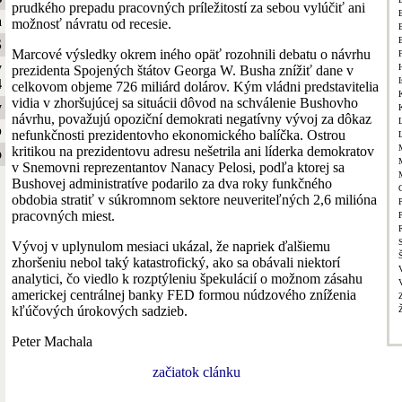
prudkého prepadu pracovných príležitostí za sebou vylúčiť ani
a
možnosť návratu od recesie.
S
Marcové výsledky okrem iného opäť rozohnili debatu o návrhu
y
prezidenta Spojených štátov Georga W. Busha znížiť dane v
I
4
celkovom objeme 726 miliárd dolárov. Kým vládni predstavitelia
vidia v zhoršujúcej sa situácii dôvod na schválenie Bushovho
y
návrhu, považujú opoziční demokrati negatívny vývoj za dôkaz
b
nefunkčnosti prezidentovho ekonomického balíčka. Ostrou
kritikou na prezidentovu adresu nešetrila ani líderka demokratov
o
v Snemovni reprezentantov Nanacy Pelosi, podľa ktorej sa
Bushovej administratíve podarilo za dva roky funkčného
obdobia stratiť v súkromnom sektore neuveriteľných 2,6 milióna
P
pracovných miest.
Vývoj v uplynulom mesiaci ukázal, že napriek ďalšiemu
zhoršeniu nebol taký katastrofický, ako sa obávali niektorí
analytici, čo viedlo k rozptýleniu špekulácií o možnom zásahu
americkej centrálnej banky FED formou núdzového zníženia
kľúčových úrokových sadzieb.
Peter Machala
začiatok clánku