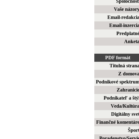
Spoločnos
Vaše názor
Email-redakci
Email-inzerci
Predplatn
Anket
PDF formát
Titulná stran
Z domov
Podnikové spektru
Zahranici
Podnikateľ a štý
Veda/Kultúr
Digitálny sve
Finančné komentár
Špor
Poradenstvo/Servi