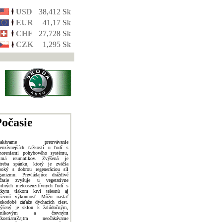
USD
38,412 Sk
EUR
41,17 Sk
CHF
27,728 Sk
CZK
1,295 Sk
očasie
čakávame pretrvávanie
tenzívnejších ťažkostí u ľudí s
horeniami pohybového systému,
jmä reumatikov. Zvýšená je
treba spánku, ktorý je zväčša
boký s dobrou regeneráciou síl
ganizmu. Prevládajúce dráždivé
časie zvyšuje u vegetatívne
bilných meteosenzitívnych ľudí s
zkym tlakom krvi telesnú aj
ševnú výkonnosť. Môžu nastať
átkodobé záťaže dýchacích ciest.
ýšený je sklon k žalúdočným,
lčníkovým a črevným
žkostiamZajtra neočakávame