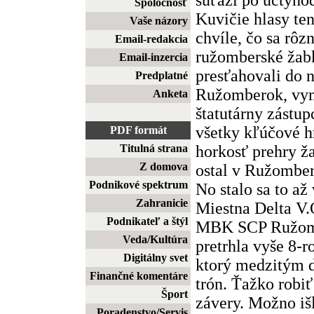
Spoločnosť
Kuvičie hlasy ten
Vaše názory
chvíle, čo sa rô
Email-redakcia
ružomberské žab
Email-inzercia
presťahovali do
Predplatné
Ružomberok, vym
Anketa
štatutárny zástup
všetky kľúčové hr
PDF formát
horkosť prehry ž
Titulná strana
Z domova
ostal v Ružomber
Podnikové spektrum
No stalo sa to až
Zahranicie
Miestna Delta V.
Podnikateľ a štýl
MBK SCP Ružomb
Veda/Kultúra
pretrhla vyše 8-r
Digitálny svet
ktorý medzitým d
Finančné komentáre
trón. Ťažko robi
Šport
závery. Možno iš
Poradenstvo/Servis