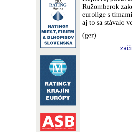
Ružomberok zakop
eurolige s tímam
aj to sa stávalo 
(ger)
zač