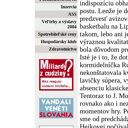
indispozíciu obh
Inzercia
postu. Lenže je d
ASS
predzvesť avizo
Veľtrhy a výstavy
basketbalu na Li
2004
takom, lebo ani j
Spotrebiteľské ceny
výraznou kvalita
Hospodársky klub
bola dôvodom pr
Zdravotníctvo
Isté je i to, že d
kormidelníčka 
nekonštatovala kv
lavičky súpera, 
absenciu klasicke
Tentoraz to J. M
rovnako ako i ne
momentov hry. P
sme od predchádz
Hejkovej počúval