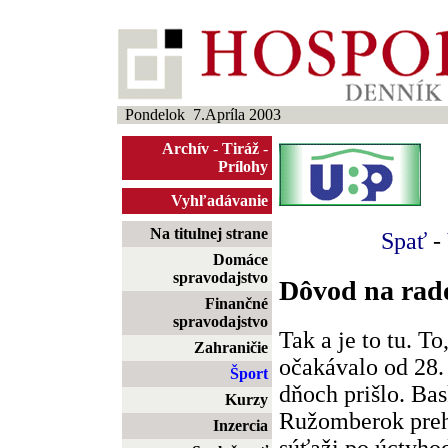
Pondelok 7.Apríla 2003
Archív
-
Tiráž
-
Prílohy
Vyhľadávanie
Na titulnej strane
Spať
-
Domáce
spravodajstvo
Dôvod na rado
Finančné
spravodajstvo
Tak a je to tu. To
Zahraničie
očakávalo od 28.
Šport
dňoch prišlo. B
Kurzy
Ružomberok prehr
Inzercia
súťaži po úctyho