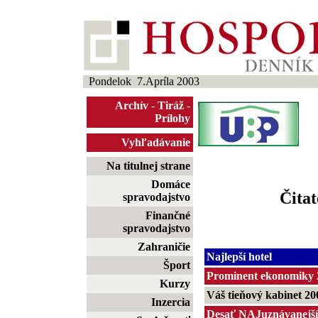
Pondelok 7.Apríla 2003
Archív
-
Tiráž
-
Prílohy
Vyhľadávanie
Na titulnej strane
Domáce
Čitat
spravodajstvo
Finančné
spravodajstvo
Zahraničie
Najlepší hotel
Šport
Prominent ekonomiky 
Kurzy
Váš tieňový kabinet 20
Inzercia
Desať NAJuznávanejší