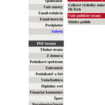
Spoločnosť
Celkové výsledky anke
Vaše názory
Hi-Tech
Email-redakcia
Vaše politické strany
Email-inzercia
Múdry politik
Predplatné
Anketa
PDF formát
Titulná strana
Z domova
Podnikové spektrum
Zahranicie
Podnikateľ a štýl
Veda/Kultúra
Digitálny svet
Finančné komentáre
Šport
Poradenstvo/Servis