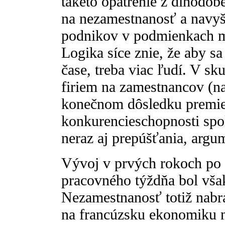
takéto opatrenie z dlhodob
na nezamestnanosť a navyš
podnikov v podmienkach m
Logika síce znie, že aby s
čase, treba viac ľudí. V sk
firiem na zamestnancov (na
konečnom dôsledku premiet
konkurencieschopnosti spo
neraz aj prepúšťania, argu
Vývoj v prvých rokoch po
pracovného týždňa bol však
Nezamestnanosť totiž nabra
na francúzsku ekonomiku 