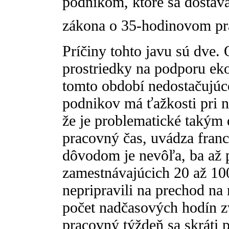
podnikom, ktoré sa dostávaj
zákona o 35-hodinovom pr
Príčiny tohto javu sú dve.
prostriedky na podporu ek
tomto období nedostačujú
podnikov má ťažkosti pri n
že je problematické takým
pracovný čas, uvádza fran
dôvodom je nevôľa, ba až 
zamestnávajúcich 20 až 100
nepripravili na prechod na
počet nadčasových hodín 
pracovný týždeň sa skráti p