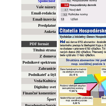
Spoločnosť
Vaše názory
Email-redakcia
Email-inzercia
Predplatné
Anketa
PDF formát
Titulná strana
Z domova
Podnikové spektrum
Zahranicie
Podnikateľ a štýl
Veda/Kultúra
Digitálny svet
Finančné komentáre
Šport
Poradenstvo/Servis