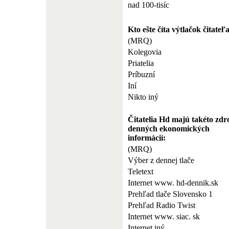
nad 100-tisíc
Kto ešte číta výtlačok čitate
(MRQ)
Kolegovia
Priatelia
Príbuzní
Iní
Nikto iný
Čitatelia Hd majú takéto zdr
denných ekonomických
informácií:
(MRQ)
Výber z dennej tlače
Teletext
Internet www. hd-dennik.sk
Prehľad tlače Slovensko 1
Prehľad Radio Twist
Internet www. siac. sk
Internet iný