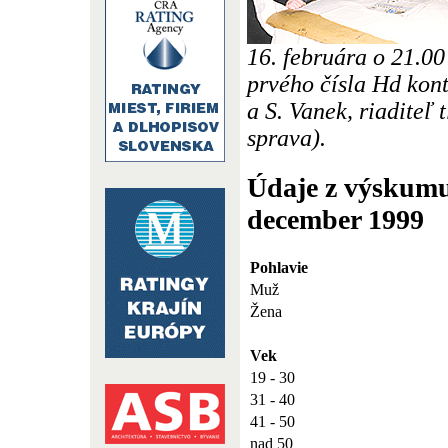
16. februára o 21.00
prvého čísla Hd kont
a S. Vanek, riaditeľ 
sprava).
Údaje z výskumu
december 1999
Pohlavie
Muž
Žena
Vek
19 - 30
31 - 40
41 - 50
nad 50