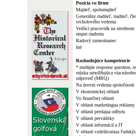
Pozícia vo firme
Majiteľ, spolumajiteľ
Generálny riaditeľ, riaditeľ, čle
vrcholového vedenia
Vedúci pracovník na strednom
stupni riadenia
Radový zamestnanec
Iné
Rozhodujúce kompetencie
* multiple response question, r
otázka umožňujúca viacnásobn
odpoveď (MRQ)
Na úrovni vedenia spoločnosti
V ekonomickej oblasti
Vo finančnej oblasti
V oblasti marketingua reklamy
V oblasti predajaa odbytu
V oblasti prevádzky
V oblasti informácií a IT
V oblasti vzdelávaniaa ľudský