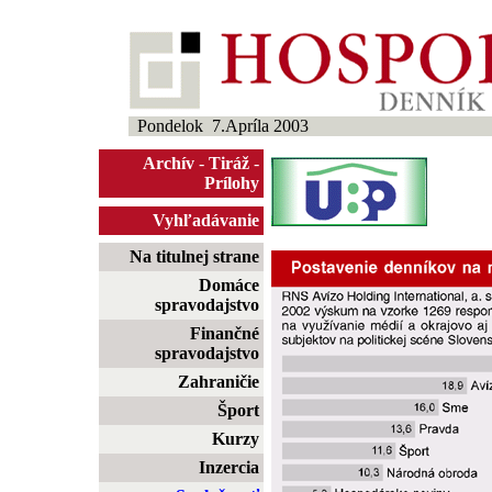
Pondelok 7.Apríla 2003
Archív
-
Tiráž
-
Prílohy
Vyhľadávanie
Na titulnej strane
Domáce
spravodajstvo
Finančné
spravodajstvo
Zahraničie
Šport
Kurzy
Inzercia