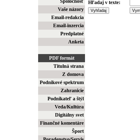
Spoločnosť
Hľadaj v texte:
Vaše názory
Email-redakcia
Email-inzercia
Predplatné
Anketa
PDF formát
Titulná strana
Z domova
Podnikové spektrum
Zahranicie
Podnikateľ a štýl
Veda/Kultúra
Digitálny svet
Finančné komentáre
Šport
Poradenstvo/Servis