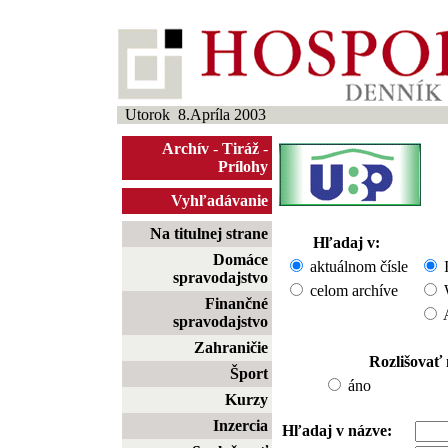
Utorok 8.Apríla 2003
Archív
-
Tiráž
-
Prílohy
Vyhľadávanie
Na titulnej strane
Hľadaj v:
Domáce
aktuálnom čísle
I
spravodajstvo
celom archíve
W
Finančné
A
spravodajstvo
Zahraničie
Rozlišovať
Šport
áno
Kurzy
Inzercia
Hľadaj v názve: