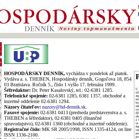
-
y
e
e
HOSPODÁRSKY DENNÍK,
vychádza v pondelok až piatok.
P
Vydáva a. s. THEBEN, Hospodársky denník, Gogoľova 18, 854
e
03 Bratislava. Ročník 5., číslo 1 vyšlo 17. februára 1999.
o
U 
Šéfredaktor:
Dr. Peter Kasalovský, tel.: 02-6381 1285.
o
é
Telefonické spojenie:
02-6381 1285, 6381 1357, obchodné a
an
o
mô
inzertné oddelenie 02-6381 1294.
bo
zá
Názory čitateľov:
nazory@hd-dennik.sk
.
e
sy
Faxové spojenie:
02-6381 0413 (predseda predstavenstva a. s.
d
t
zá
THEBEN a šéfredaktor), 02-6381 0405 (finančné
a 
spravodajstvo), 02-6381 1360 (obchodné a inzertné oddelenie).
sa
y
d
Registračné číslo:
MK SR 2005/1998, ISSN 1335-4124, on line
ve
a
po
ISSN 1336-2100.
po