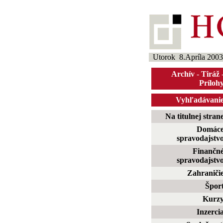
Utorok 8.Apríla 2003
Archív
-
Tiráž
Príloh
Vyhľadávani
Na titulnej stran
Domác
spravodajstv
Finančn
spravodajstv
Zahraniči
Špor
Kurz
Inzerci