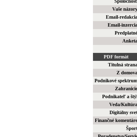
Spoločnos
Vaše názor
Email-redakci
Email-inzerci
Predplatn
Anket
PDF formát
Titulná stran
Z domov
Podnikové spektru
Zahranici
Podnikateľ a štý
Veda/Kultúr
Digitálny sve
Finančné komentár
Špor
Poradenstvo/Servi