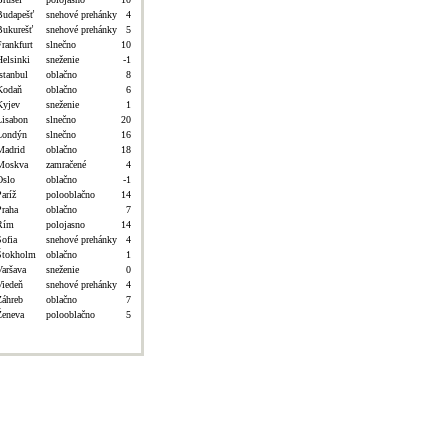
Budapešť
snehové prehánky
4
Bukurešť
snehové prehánky
5
Frankfurt
slnečno
10
Helsinki
sneženie
-1
stanbul
oblačno
8
Kodaň
oblačno
6
Kyjev
sneženie
1
Lisabon
slnečno
20
Londýn
slnečno
16
Madrid
oblačno
18
Moskva
zamračené
4
Oslo
oblačno
-1
aríž
polooblačno
14
Praha
oblačno
7
Rím
polojasno
14
Sofia
snehové prehánky
4
Štokholm
oblačno
1
Varšava
sneženie
0
Viedeň
snehové prehánky
4
Záhreb
oblačno
7
Ženeva
polooblačno
5