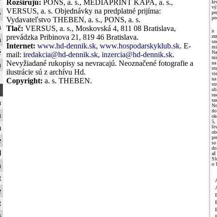
ť
Rozširujú:
PONS, a. s., MEDIAPRINT KAPA, a. s.,
k
vý
VERSUS, a. s. Objednávky na predplatné prijíma:
pr
y
po
Vydavateľstvo THEBEN, a. s., PONS, a. s.
a
Tlač:
VERSUS, a. s., Moskovská 4, 811 08 Bratislava,
n
prevádzka Pribinova 21, 819 46 Bratislava.
z
a
s
Internet:
www.hd-dennik.sk
,
www.hospodarskyklub.sk
. E-
mi
é
Na
mail: i
redakcia@hd-dennik.sk
,
inzercia@hd-dennik.sk
.
mi
Nevyžiadané rukopisy sa nevracajú. Neoznačené fotografie a
na
a
st
ilustrácie sú z archívu Hd.
vi
na
Copyright:
a. s. THEBEN.
s
ob
sn
sn
a
No
do
a
ok
5,
m
št
ob
pr
e
so
do
l
až
Sl
o 
a
t
e
t
B
s