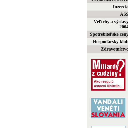
Inzerci
AS
Veľtrhy a výstav
200
Spotrebiteľské cen
Hospodársky klu
Zdravotníctv