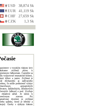
USD
38,874 Sk
EUR
41,119 Sk
CHF
27,659 Sk
CZK
1,3 Sk
očasie
pacientov s vysokým tlakom krvi
čakávame zvýšený sklon k
ginóznym ťažkostiam. Častejšie sa
žu vyskytovať reumatické bolesti,
lesti kĺbov a jaziev. Zvýšená je
ťaž dýchacieho aj zažívacieho
stému, čo môže podmieniť výskyt
ýchavičnosti, astmatických
chvatov, žalúdočných, žlčníkových
črevných ťažkostí a pod. Zvyšuje
 chladová záťaž. Je sklon k
epresívnym stavom. Pri
getatívnej dystónii je zvýšená
treba spánku, ktorý je hlboký a
kojný. Osoby s nízkym tlakom