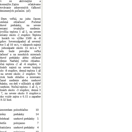
rvi sú aktívnejšie a
konnejšie.Zajtra očakávame
etrvávanie zdravotných ťažkostí
dmienených počasím. (zč)
 Dnes veľká, na juhu časom
menšená oblačnosť. Početné
nehové prehánky, na severe
estami trvalejšie sneženie.
jvyššia teplota 1 až 5, na severe
estami okolo -2 stupňov. Teplota
 horách vo výške 1500 m -8
upňov. Severozápadný až severný
etor 5 až 10 m/s, v nárazoch najmä
 juhozápade okolo 15 m/s.n V
tredu bude prevažne veľká
lačnosť a na mnohých miestach
ehové prehánky alebo občasné
eženie. Naďalej veľmi chladno.
čná teplota -2 až -6 stupňov, v
linách najmä na severe krajiny
olo -8 stupňov, denná teplota 1 až
 na severe okolo -2 stupňov. Vo
vrtok bude oblačno a miestami
časné sneženie alebo snehové
ehánky, cez deň v nížinách aj dážď
 snehom. Nočná teplota -1 až -5, v
linách okolo -3 stupňov, denná 3
 7, na severe okolo 0 stupňov.n
nko vyjde zajtra o 6.15 a zapadne
19.32 hod.
Amsterdam
polooblačno
10
Atény
prehánky
14
Belehrad
snehové prehánky
5
Berlín
polojasno
7
ratislava
snehové prehánky
4
Brusel
polojasno
10