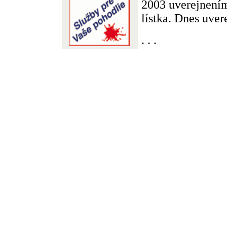
2003 uverejnení
lístka. Dnes uvere
. . .