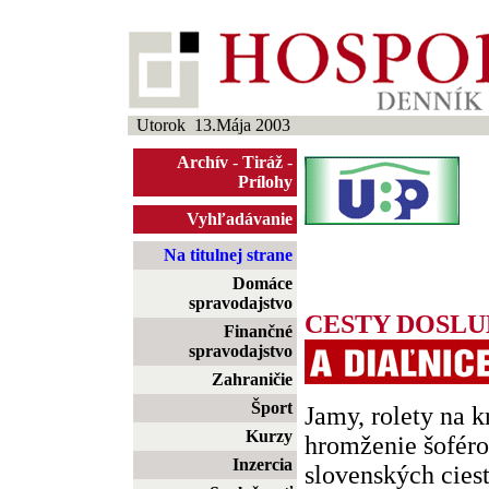
Utorok 13.Mája 2003
Archív
-
Tiráž
-
Prílohy
Vyhľadávanie
Na titulnej strane
Domáce
spravodajstvo
CESTY DOSL
Finančné
spravodajstvo
Zahraničie
Šport
Jamy, rolety na 
Kurzy
hromženie šoférov
Inzercia
slovenských ciest