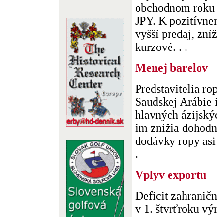
obchodnom roku 
JPY. K pozitívne
vyšší predaj, zní
kurzové. . .
Menej barelov
Predstavitelia r
Saudskej Arábie 
hlavných ázijský
im znížia dohodn
dodávky ropy asi 
.
Vplyv exportu
Deficit zahrani
v 1. štvrťroku vý