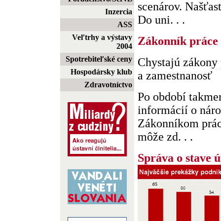
scenárov. Našťast
Inzercia
Do uni. . .
ASS
Veľtrhy a výstavy
Zákonník práce 
2004
Spotrebiteľské ceny
Chystajú zákony
Hospodársky klub
a zamestnanosť
Zdravotníctvo
Po období takme
informácií o nár
Zákonníkom práce
môže zd. . .
Správa o stave ú