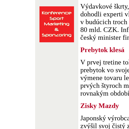
Výdavkové škrty,
dohodli experti 
v budúcich troch
80 mld. CZK. In
český minister fin
Prebytok klesá
V prvej tretine t
prebytok vo svoj
výmene tovaru l
prvých štyroch m
rovnakým obdobím
Zisky Mazdy
Japonský výrobc
zvýšil svoj čistý