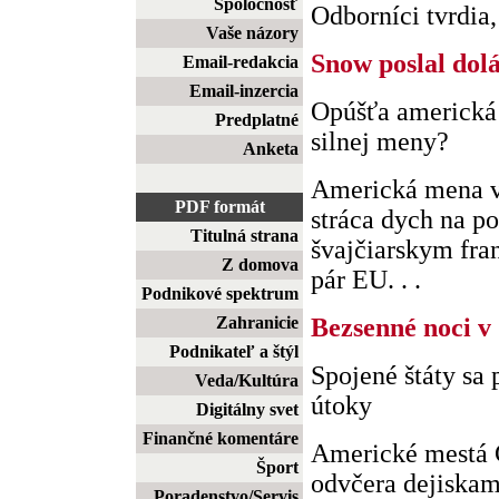
Spoločnosť
Odborníci tvrdia, ž
Vaše názory
Snow poslal dol
Email-redakcia
Email-inzercia
Opúšťa americká 
Predplatné
silnej meny?
Anketa
Americká mena v
PDF formát
stráca dych na po
Titulná strana
švajčiarskym fr
Z domova
pár EU. . .
Podnikové spektrum
Zahranicie
Bezsenné noci v 
Podnikateľ a štýl
Spojené štáty sa 
Veda/Kultúra
útoky
Digitálny svet
Finančné komentáre
Americké mestá C
Šport
odvčera dejiskam
Poradenstvo/Servis