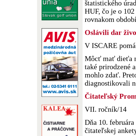
štatistického úra
HUF, čo je o 102
rovnakom období v
Oslávili dar živ
V ISCARE pomáh
Môcť mať dieťa n
také prirodzené 
mohlo zdať. Preto
diagnostikovali n
Čitateľský Prom
VII. ročník/14
Dňa 10. februára 
čitateľskej anke