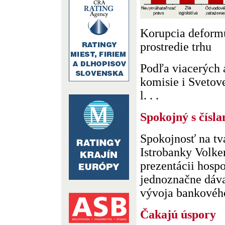
Korupcia deformu
prostredie trhu
Podľa viacerých 
komisie i Svetove
l. . .
Spokojný s čísla
Spokojnosť na tvá
Istrobanky Volker
prezentácii hosp
jednoznačne dával
vývoja bankového
Čakajú úspory