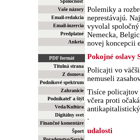
Spoločnosť
Polemiky a rozbr
Vaše názory
neprestávajú. Na
Email-redakcia
vyvolal spoločný
Email-inzercia
Nemecka, Belgic
Predplatné
Anketa
novej koncepcii e
Pokojné oslavy 
PDF formát
Titulná strana
Policajti vo väčš
Z domova
nemuseli zasaho
Podnikové spektrum
Zahranicie
Tisíce policajtov
Podnikateľ a štýl
včera proti oča
Veda/Kultúra
antikapitalistick
Digitálny svet
.
Finančné komentáre
udalosti
Šport
Poradenstvo/Servis