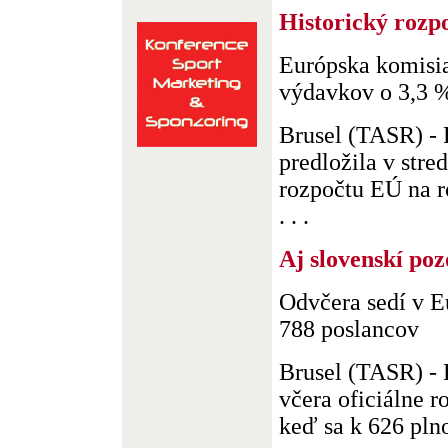
Historický rozp
Európska komisia
výdavkov o 3,3 
Brusel (TASR) - 
predložila v stre
rozpočtu EÚ na r
. . .
Aj slovenskí poz
Odvčera sedí v 
788 poslancov
Brusel (TASR) - 
včera oficiálne r
keď sa k 626 pln