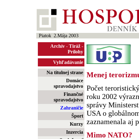
Piatok 2.Mája 2003
Archív
-
Tiráž
-
Prílohy
Vyhľadávanie
Na titulnej strane
Menej terorizm
Domáce
spravodajstvo
Počet teroristick
Finančné
roku 2002 výrazn
spravodajstvo
správy Ministers
Zahraničie
USA o globálnom 
Šport
zaznamenala aj po
Kurzy
Inzercia
Mimo NATO?