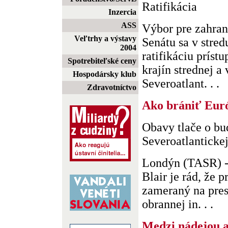
Ratifikácia
Inzercia
ASS
Výbor pre zahra
Veľtrhy a výstavy
Senátu sa v stred
2004
ratifikáciu prís
Spotrebiteľské ceny
krajín strednej 
Hospodársky klub
Severoatlant. . .
Zdravotníctvo
Ako brániť Eur
Obavy tlače o b
Severoatlantickej
Londýn (TASR) -
Blair je rád, že
zameraný na pres
obrannej in. . .
Medzi nádejou 