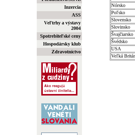
Nórsko
Inzercia
Poľsko
ASS
Slovensko
Veľtrhy a výstavy
Slovinsko
2004
Švajčiarsko
Spotrebiteľské ceny
Švédsko
Hospodársky klub
USA
Zdravotníctvo
Veľká Britá