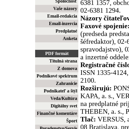
Spoločnosť
6381 1357, obcho
Vaše názory
02-6381 1294.
Email-redakcia
Názory čitateľo
Email-inzercia
Faxové spojenie
Predplatné
(predseda predst
Anketa
šéfredaktor), 02
spravodajstvo), 
PDF formát
a inzertné oddele
Titulná strana
Registračné čísl
Z domova
ISSN 1335-4124, 
Podnikové spektrum
2100.
Zahranicie
Rozširujú:
PONS,
Podnikateľ a štýl
KAPA, a. s., VER
Veda/Kultúra
na predplatné pr
Digitálny svet
THEBEN, a. s., P
Finančné komentáre
Tlač:
VERSUS, a.
Šport
08 Bratislava, pr
Poradenstvo/Servis