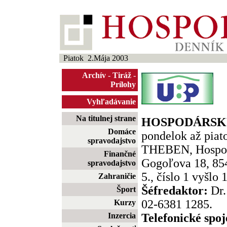
Piatok 2.Mája 2003
Archív
-
Tiráž
-
Prílohy
Vyhľadávanie
Na titulnej strane
HOSPODÁRSKY
Domáce
pondelok až piato
spravodajstvo
THEBEN, Hospod
Finančné
Gogoľova 18, 854
spravodajstvo
5., číslo 1 vyšlo 
Zahraničie
Šéfredaktor:
Dr.
Šport
02-6381 1285.
Kurzy
Inzercia
Telefonické spoj