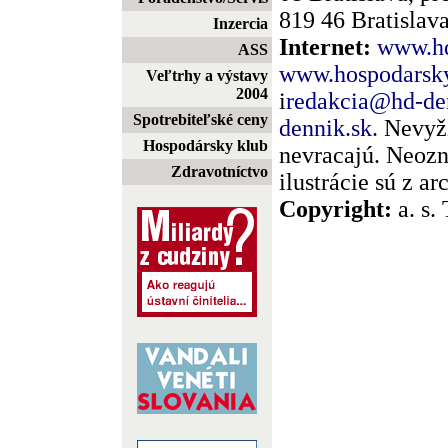
819 46 Bratislava
Inzercia
Internet:
www.hd
ASS
www.hospodarsky
Veľtrhy a výstavy
2004
i
redakcia@hd-de
Spotrebiteľské ceny
dennik.sk
. Nevyž
Hospodársky klub
nevracajú. Neozn
Zdravotníctvo
ilustrácie sú z a
Copyright:
a. s