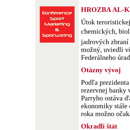
HROZBA AL-K
Útok teroristick
chemických, biolo
jadrových zbraní 
možný, uviedli vč
Federálneho úradu
Otázny vývoj
Podľa prezidenta
rezervnej banky 
Parryho ostáva ď
ekonomiky stále
roka možno očakáv
Okradli štát