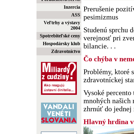
Inzercia
Prerušenie pozit
ASS
pesimizmus
Veľtrhy a výstavy
2004
Studenú sprchu d
Spotrebiteľské ceny
verejnosť pri zve
Hospodársky klub
bilancie. . .
Zdravotníctvo
Čo chýba v nem
Problémy, ktoré 
zdravotníckej sta
Vysoké percento 
mnohých našich n
zhrnúť do jednej r
Hlavný hrdina v