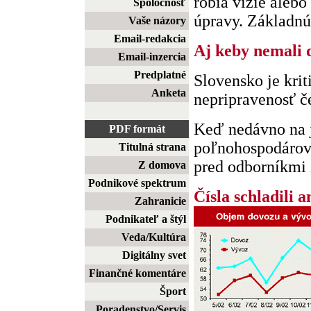
robia vízie alebo
Spoločnosť
úpravy. Základnú 
Vaše názory
Email-redakcia
Aj keby nemali 
Email-inzercia
Predplatné
Slovensko je krit
Anketa
nepripravenosť č
Keď nedávno na j
PDF formát
poľnohospodárov 
Titulná strana
pred odborníkmi z
Z domova
Podnikové spektrum
Čísla schladili a
Zahranicie
Podnikateľ a štýl
Veda/Kultúra
Digitálny svet
Finančné komentáre
Šport
Poradenstvo/Servis