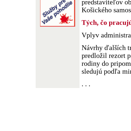
predstaviteľov ob
Košického samosp
Tých, čo pracuj
Vplyv administra
Návrhy ďalších t
predložil rezort 
rodiny do pripom
sledujú podľa min
. . .