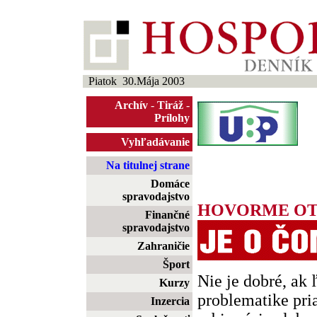
Piatok 30.Mája 2003
Archív
-
Tiráž
-
Prílohy
Vyhľadávanie
Na titulnej strane
Domáce
spravodajstvo
HOVORME O
Finančné
spravodajstvo
Zahraničie
Šport
Nie je dobré, ak ľ
Kurzy
problematike pri
Inzercia