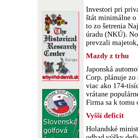
Investori pri priv
štát minimálne o
to zo šetrenia N
úradu (NKÚ). Nov
prevzali majetok,
Mazdy z trhu
Japonská automo
Corp. plánuje zo
viac ako 174-tisí
vrátane populárn
Firma sa k tomu o
Vyšší deficit
Holandské ministe
odhad výšky defi