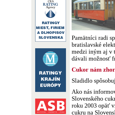
Pamätníci radi s
bratislavské elek
medzi iným aj v 
dávali možnosť fr.
Cukor nám zho
Sladidlo spôsobu
Ako nás informov
Slovenského cukr
roku 2003 opäť v
cukru na Slovensk