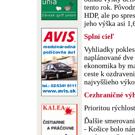
tento rok. Pôvod
HDP, ale po spre
jeho výška asi 1,6
Splní cieľ
Vyhliadky pokles
naplánované dve 
ekonomika by ma
ceste k ozdraveni
najvyššieho výkon
Cezhraničné vý
Prioritou rýchlo
Ďalšie smerovan
- Košice bolo ná