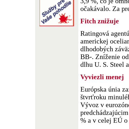
3,9 %, čo je omno
očakávalo. Za pre
Fitch znižuje
Ratingová agentúr
americkej oceliar
dlhodobých závä
BB-. Zníženie od
dlhu U. S. Steel a
Vyviezli menej
Európska únia za
štvrťroku minulé
Vývoz v eurozóne
predchádzajúcim 
% a v celej EÚ o 