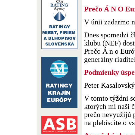
Prečo Á N O Eur
V únii zadarmo n
Dnes spomedzi č
klubu (NEF) dost
Prečo Á n o Európ
generálny riaditeľ
Podmienky úspe
Peter Kasalovský
V tomto týždni so
ktorých mi naši č
prečo nevyužijú p
na plebiscite o vs