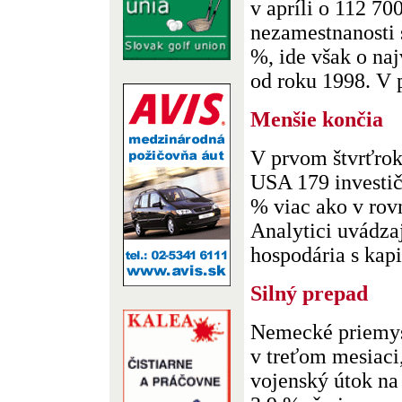
v apríli o 112 70
nezamestnanosti s
%, ide však o naj
od roku 1998. V p
Menšie končia
V prvom štvrťrok
USA 179 investič
% viac ako v rov
Analytici uvádzaj
hospodária s kapi
Silný prepad
Nemecké priemys
v treťom mesiaci
vojenský útok na