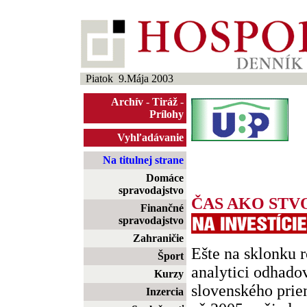
Piatok 9.Mája 2003
Archív
-
Tiráž
-
Prílohy
Vyhľadávanie
Na titulnej strane
Domáce
spravodajstvo
ČAS AKO STV
Finančné
spravodajstvo
Zahraničie
Ešte na sklonku 
Šport
analytici odhadov
Kurzy
slovenského prie
Inzercia