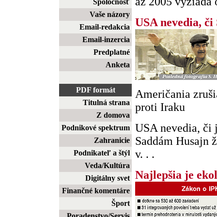
až 2005 vyžiada o
Spoločnosť
Vaše názory
USA nevedia, či
Email-redakcia
Email-inzercia
Predplatné
Anketa
PDF formát
Američania zruši
Titulná strana
proti Iraku
Z domova
USA nevedia, či 
Podnikové spektrum
Saddám Husajn ži
Zahranicie
v. . .
Podnikateľ a štýl
Veda/Kultúra
Najlepšia je eko
Digitálny svet
Finančné komentáre
Šport
Poradenstvo/Servis