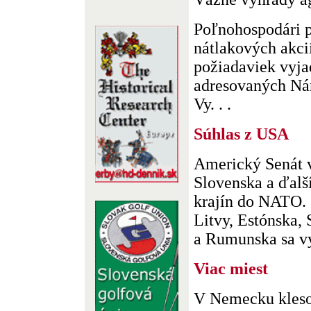
Poľnohospodári p
nátlakových akcií
požiadaviek vyja
adresovaných Nár
Vy. . .
Súhlas z USA
Americký Senát v
Slovenska a ďalš
krajín do NATO. 
Litvy, Estónska,
a Rumunska sa vys
Viac miest
V Nemecku kleso