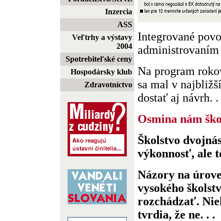
Inzercia
ASS
Integrované pov
Veľtrhy a výstavy
2004
administrovaním
Spotrebiteľské ceny
Na program roko
Hospodársky klub
sa mal v najbliž
Zdravotníctvo
dostať aj návrh. . 
Osmina nám ško
Školstvo dvojná
výkonnosť, ale t
Názory na úrove
vysokého školstv
rozchádzať. Nie
tvrdia, že ne. . .