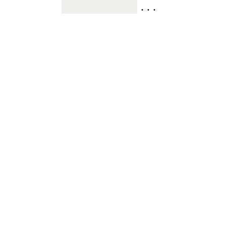
. . .