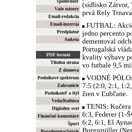
Spoločnosť
(sídlisko Zátvor, 
Vaše názory
prvá Rely Trnava
Email-redakcia
FUTBAL: Akcie 
Email-inzercia
Predplatné
jedno percento po
Anketa
dementoval odcho
Portugalská vlád
PDF formát
kvality výbavy 
Titulná strana
vo futbale 9,5 mi
Z domova
VODNÉ PÓLO: T
Podnikové spektrum
7:5 (2:0, 2:1, 1:
Zahranicie
žien v Ľubľane.
Podnikateľ a štýl
Veda/Kultúra
TENIS: Kučera (
Digitálny svet
6:3, Federer (1-Šv
Finančné komentáre
6:2, 6:1, El Ayna
Šport
Burgsmüller (Nem
Poradenstvo/Servis