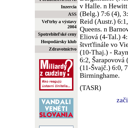
v Halle. n Hewitt
Inzercia
(Belg.) 7:6 (4), 3
ASS
Reid (Austr.) 6:1
Veľtrhy a výstavy
2004
Queens. n Barnov
Spotrebiteľské ceny
Eliová (4-Tal.) 4:
Hospodársky klub
štvrťfinále vo V
Zdravotníctvo
(10-Thaj.) - Ray
6:2, Šarapovová 
(11-Švajč.) 6:0, 
Birminghame.
(TASR)
zač