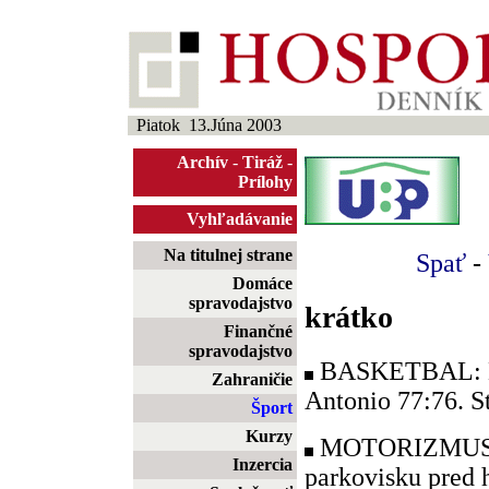
Piatok 13.Júna 2003
Archív
-
Tiráž
-
Prílohy
Vyhľadávanie
Na titulnej strane
Spať
-
Domáce
spravodajstvo
krátko
Finančné
spravodajstvo
BASKETBAL: NB
Zahraničie
Antonio 77:76. St
Šport
Kurzy
MOTORIZMUS: V
Inzercia
parkovisku pred