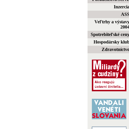
Inzerci
AS
Veľtrhy a výstav
200
Spotrebiteľské cen
Hospodársky klu
Zdravotníctv