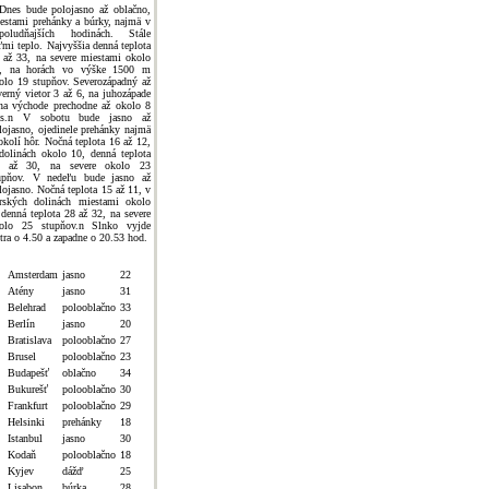
Dnes bude polojasno až oblačno,
estami prehánky a búrky, najmä v
poludňajších hodinách. Stále
ľmi teplo. Najvyššia denná teplota
 až 33, na severe miestami okolo
, na horách vo výške 1500 m
olo 19 stupňov. Severozápadný až
verný vietor 3 až 6, na juhozápade
na východe prechodne až okolo 8
s.n V sobotu bude jasno až
lojasno, ojedinele prehánky najmä
okolí hôr. Nočná teplota 16 až 12,
dolinách okolo 10, denná teplota
 až 30, na severe okolo 23
upňov. V nedeľu bude jasno až
lojasno. Nočná teplota 15 až 11, v
rských dolinách miestami okolo
 denná teplota 28 až 32, na severe
olo 25 stupňov.n Slnko vyjde
jtra o 4.50 a zapadne o 20.53 hod.
Amsterdam
jasno
22
Atény
jasno
31
Belehrad
polooblačno
33
Berlín
jasno
20
Bratislava
polooblačno
27
Brusel
polooblačno
23
Budapešť
oblačno
34
Bukurešť
polooblačno
30
Frankfurt
polooblačno
29
Helsinki
prehánky
18
Istanbul
jasno
30
Kodaň
polooblačno
18
Kyjev
dážď
25
Lisabon
búrka
28