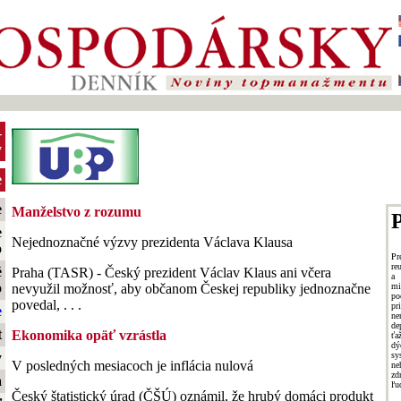
-
y
e
e
Manželstvo z rozumu
P
e
Nejednoznačné výzvy prezidenta Václava Klausa
o
Pr
re
é
Praha (TASR) - Český prezident Václav Klaus ani včera
a 
o
mi
nevyužil možnosť, aby občanom Českej republiky jednoznačne
po
povedal, . . .
pr
e
ne
de
t
Ekonomika opäť vzrástla
ťa
dý
s
y
V posledných mesiacoch je inflácia nulová
ne
zd
a
ľu
Český štatistický úrad (ČŠÚ) oznámil, že hrubý domáci produkt