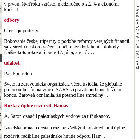
ť
n 
v prvom štvrťroku vzrástol medziročne o 2,2 % a ekonómi
mi
y
konštat. . .
po
ve
28
a
odbory
26
ok
a
se
Chystajú protesty
a 
é
m/
po
v 
Rokovanie českej tripartity o podobe reformy verejných financií
a
v 
sa v stredu neskoro večer skončilo bez dosiahnutia dohody.
26
st
Ďalšie kolo rokovaní bude 17. júna, ale už . . .
po
ho
9,
udalosti
ok
a
za
Pod kontrolou
a
m
Svetová zdravotnícka organizácia včera uviedla, že globálne
prepuknutie šírenia vírusu SARS sa pravdepodobne blíži ku
e
koncu. Zároveň oznámila, že potenciálne smrteľný . . .
l
Rozkaz úplne rozdrviť Hamas
a
t
A. Šaron označil palestínskych vodcov za ufňukancov
e
Izraelská armáda dostala rozkaz všetkými prostriedkami úplne
t
rozdrviť radikálne palestínske hnutie odporu Ham. . .
s