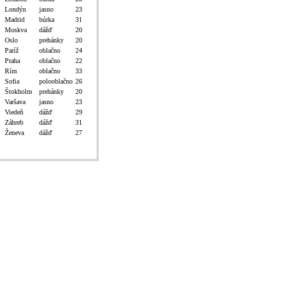
Londýn
jasno
23
Madrid
búrka
31
Moskva
dážď
20
Oslo
prehánky
20
Paríž
oblačno
24
Praha
oblačno
22
Rím
oblačno
33
Sofia
polooblačno
26
Štokholm
prehánky
20
Varšava
jasno
23
Viedeň
dážď
29
Záhreb
dážď
31
Ženeva
dážď
27