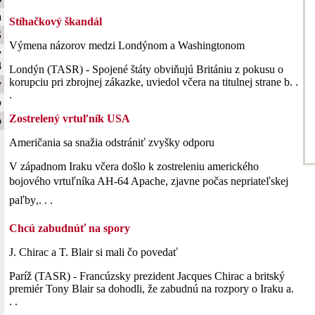
a
Stíhačkový škandál
S
Výmena názorov medzi Londýnom a Washingtonom
y
4
Londýn (TASR) - Spojené štáty obviňujú Britániu z pokusu o
korupciu pri zbrojnej zákazke, uviedol včera na titulnej strane b. .
y
.
b
Zostrelený vrtuľník USA
o
Američania sa snažia odstrániť zvyšky odporu
V západnom Iraku včera došlo k zostreleniu amerického
bojového vrtuľníka AH-64 Apache, zjavne počas nepriateľskej
paľby,. . .
Chcú zabudnúť na spory
J. Chirac a T. Blair si mali čo povedať
Paríž (TASR) - Francúzsky prezident Jacques Chirac a britský
premiér Tony Blair sa dohodli, že zabudnú na rozpory o Iraku a.
. .