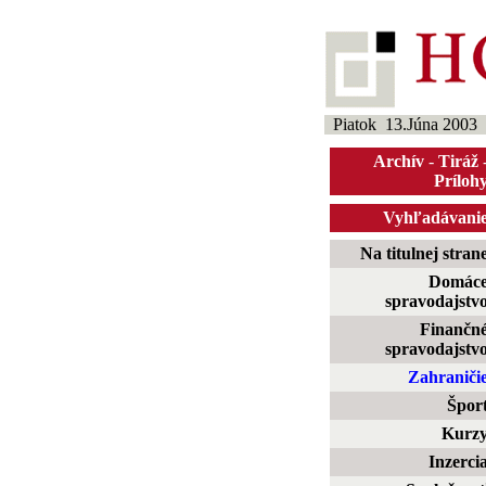
Piatok 13.Júna 2003
Archív
-
Tiráž
Príloh
Vyhľadávani
Na titulnej stran
Domác
spravodajstv
Finančn
spravodajstv
Zahraniči
Špor
Kurz
Inzerci