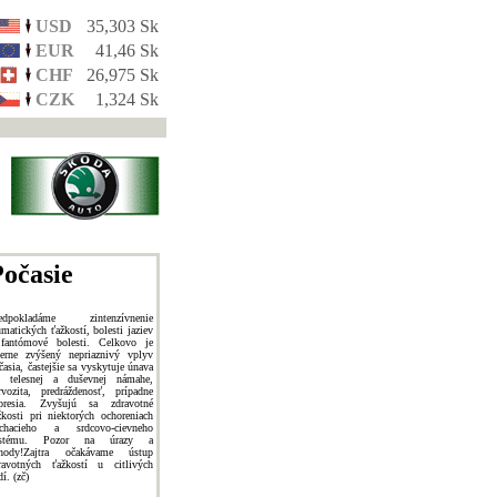
USD
35,303 Sk
EUR
41,46 Sk
CHF
26,975 Sk
CZK
1,324 Sk
očasie
edpokladáme zintenzívnenie
umatických ťažkostí, bolesti jaziev
fantómové bolesti. Celkovo je
erne zvýšený nepriaznivý vplyv
časia, častejšie sa vyskytuje únava
i telesnej a duševnej námahe,
rvozita, predráždenosť, prípadne
presia. Zvyšujú sa zdravotné
žkosti pri niektorých ochoreniach
chacieho a srdcovo-cievneho
ystému. Pozor na úrazy a
hody!Zajtra očakávame ústup
ravotných ťažkostí u citlivých
dí. (zč)