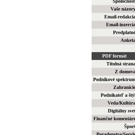
Spoločnos
Vaše názor
Email-redakci
Email-inzerci
Predplatn
Anket
PDF formát
Titulná stran
Z domov
Podnikové spektru
Zahranici
Podnikateľ a štý
Veda/Kultúr
Digitálny sve
Finančné komentár
Špor
Poradenstvo/Servi