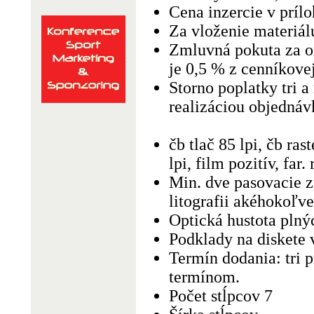
Cena inzercie v príl
Za vloženie materiálu
Zmluvná pokuta za o
je 0,5 % z cenníkovej
Storno poplatky tri 
realizáciou objednáv
čb tlač 85 lpi, čb ras
lpi, film pozitív, far
Min. dve pasovacie z
litografii akéhokoľv
Optická hustota plný
Podklady na diskete 
Termín dodania: tri 
termínom.
Počet stĺpcov 7