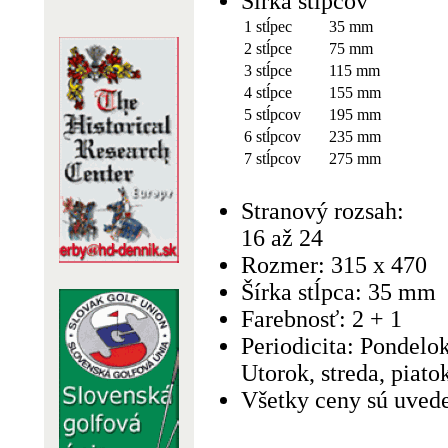
Šírka stĺpcov
1 stĺpec
35 mm
2 stĺpce
75 mm
3 stĺpce
115 mm
4 stĺpce
155 mm
5 stĺpcov
195 mm
6 stĺpcov
235 mm
7 stĺpcov
275 mm
Stranový rozsah:
16 až 24
Rozmer: 315 x 470
Šírka stĺpca: 35 mm
Farebnosť: 2 + 1
Periodicita: Pondelok
Utorok, streda, piatok
Všetky ceny sú uved