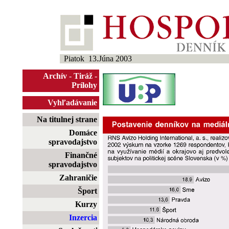
Piatok 13.Júna 2003
Archív
-
Tiráž
-
Prílohy
Vyhľadávanie
Na titulnej strane
Domáce
spravodajstvo
Finančné
spravodajstvo
Zahraničie
Šport
Kurzy
Inzercia