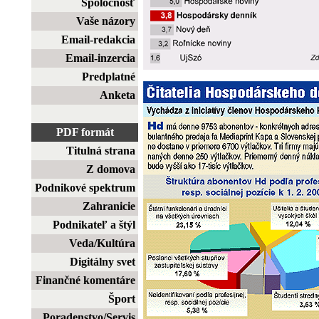
Spoločnosť
Vaše názory
Email-redakcia
Email-inzercia
Predplatné
Anketa
PDF formát
Titulná strana
Z domova
Podnikové spektrum
Zahranicie
Podnikateľ a štýl
Veda/Kultúra
Digitálny svet
Finančné komentáre
Šport
Poradenstvo/Servis