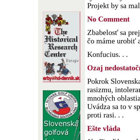
Projekt by sa mal.
No Comment
Zbabelosť sa pre
čo máme urobiť 
Konfucius. . .
Ozaj nedostatoč
Pokrok Slovenska
rasizmu, intolera
mnohých oblastia
Uvádza sa to v s
proti rasi. . .
Ešte vláda