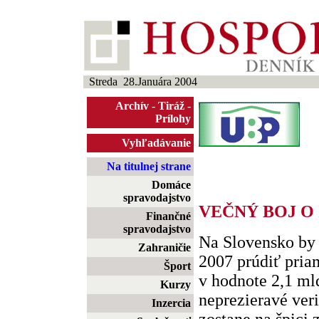
Streda 28.Januára 2004
Archív
-
Tiráž
-
Prílohy
Vyhľadávanie
Na titulnej strane
Domáce
spravodajstvo
VEČNÝ BOJ O 
Finančné
spravodajstvo
Na Slovensko by 
Zahraničie
2007 prúdiť pria
Šport
v hodnote 2,1 ml
Kurzy
neprezieravé veri
Inzercia