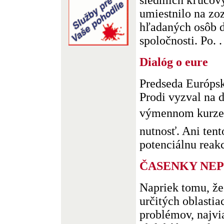
siedmich kľúčov
umiestnilo na z
hľadaných osôb ď
spoločnosti. Po. . 
Dialóg o eure
Predseda Európs
Prodi vyzval na 
výmennom kurze do
nutnosť. Ani tent
potenciálnu reakci
ČASENKY NE
Napriek tomu, že
určitých oblasti
problémov, najvi