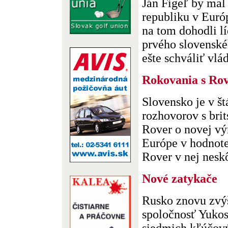
Ján Figeľ by mal
republiku v Euró
na tom dohodli l
prvého slovensk
ešte schváliť vláda
Rokovania s Ro
Slovensko je v š
rozhovorov s br
Rover o novej výr
Európe v hodnote
Rover v nej neskôr
Nové zatykače
Rusko znovu zvýš
spoločnosť Yukos