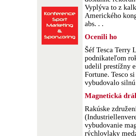
Vyplýva to z kal
Amerického kong
abs. . .
Ocenili ho
Šéf Tesca Terry 
podnikateľom rok
udelil prestížny
Fortune. Tesco s
vybudovalo silnú 
Magnetická dráh
Rakúske združen
(Industriellenver
vybudovanie mag
rýchlovlaky medz