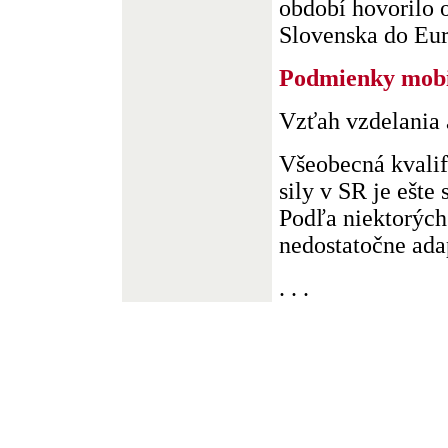
období hovorilo 
Slovenska do Euró
Podmienky mobi
Vzťah vzdelania 
Všeobecná kvalif
sily v SR je ešte 
Podľa niektorých
nedostatočne adap
. . .