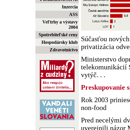
Inzercia
ASS
Veľtrhy a výstavy
2004
Spotrebiteľské ceny
Súčasťou nových
Hospodársky klub
privatizácia odve
Zdravotníctvo
Ministerstvo dopr
telekomunikácií 
vytýč. . .
Preskupovanie s
Rok 2003 prinies
non-food
Pred necelými d
uverejnili názor