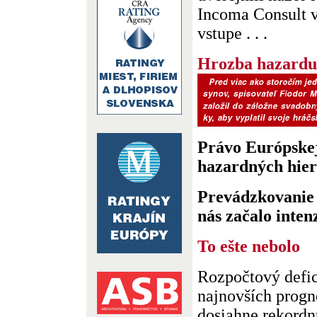
Incoma Consult v
vstupe . . .
Hrozba hazardu 
Právo Európskej 
hazardných hier 
Prevádzkovanie 
nás začalo intenz
To ešte nebolo
Rozpočtový defi
najnovších progn
dosiahne rekord