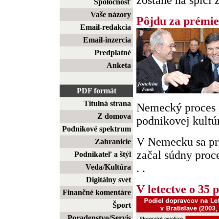
zostane na špici z
Spoločnosť
Vaše názory
Pôjdu za prémie
Email-redakcia
Email-inzercia
Predplatné
Anketa
PDF formát
Titulná strana
Nemecký proces i
Z domova
podnikovej kultú
Podnikové spektrum
V Nemecku sa pr
Zahranicie
začal súdny proce
Podnikateľ a štýl
. .
Veda/Kultúra
Digitálny svet
V letectve o 35 
Finančné komentáre
Šport
Poradenstvo/Servis