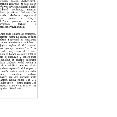
nginózne bolesti, dýchavičnosť,
tmatické záchvaty). Je väčší sklon
výskytu tráviacich ťažkostí a kolík
lčníkové, obličkové). Intenzita
žkostí je mierna. Celkovo však
evláda všeobecne nepriaznivý
plyv počasia na citlivých
dí.Zajtra postupné zmiernenie
dravotných ťažkostí u
teosenzitívnych ľudí.(zč)
Dnes bude oblačno až zamračené,
estami, najmä na severe, občasné
eženie. Popoludní na juhozápade
stupne zmenšovanie oblačnosti.
jvyššia teplota -2 až 2 stupne.
etor západných smerov 3 až 7, na
chode južný vietor do 5 m/s.
plota na horách vo výške 1500 m
olo -8 stupňov.n V sobotu bude
looblačno až oblačno, miestami
časné sneženie. Nočná teplota -3
 -8, v údoliach miestami okolo
0, denná teplota -2 až 2 stupne. n
nedeľu bude v noci prechodne
blačno, miestami snehové
ehánky, cez deň prevažne malá
lačnosť. Nočná teplota -1 až -5, v
linách okolo -7, denná teplota 0 až
stupne.n Slnko vyjde zajtra o 7.21
zapadne o 16.47 hod.