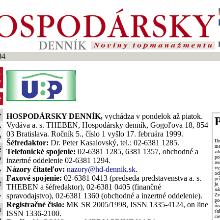
04
-
y
e
e
HOSPODÁRSKY DENNÍK,
vychádza v pondelok až piatok.
P
Vydáva a. s. THEBEN, Hospodársky denník, Gogoľova 18, 854
e
03 Bratislava. Ročník 5., číslo 1 vyšlo 17. februára 1999.
o
D
Šéfredaktor:
Dr. Peter Kasalovský, tel.: 02-6381 1285.
me
é
Telefonické spojenie:
02-6381 1285, 6381 1357, obchodné a
zd
o
p
inzertné oddelenie 02-6381 1294.
re
vy
Názory čitateľov:
nazory@hd-dennik.sk
.
e
oc
Faxové spojenie:
02-6381 0413 (predseda predstavenstva a. s.
pr
t
je
THEBEN a šéfredaktor), 02-6381 0405 (finančné
ná
spravodajstvo), 02-6381 1360 (obchodné a inzertné oddelenie).
Zv
y
po
Registračné číslo:
MK SR 2005/1998, ISSN 1335-4124, on line
ún
a
ťa
ISSN 1336-2100.
ci