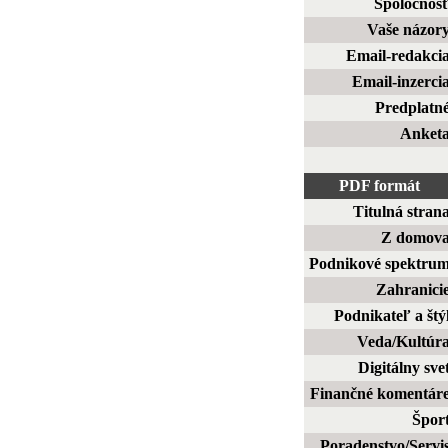
Spoločnos
Vaše názor
Email-redakci
Email-inzerci
Predplatn
Anket
PDF formát
Titulná stran
Z domov
Podnikové spektru
Zahranici
Podnikateľ a štý
Veda/Kultúr
Digitálny sve
Finančné komentár
Špor
Poradenstvo/Servi