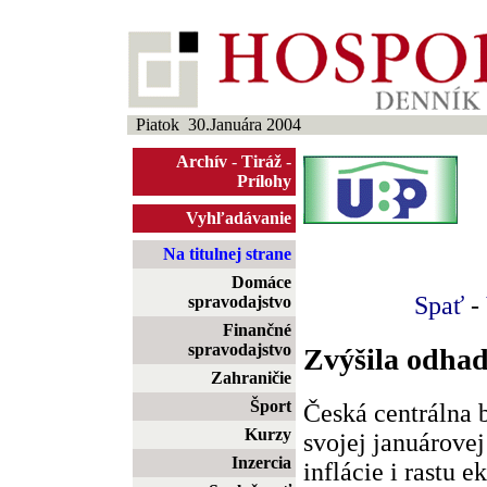
Piatok 30.Januára 2004
Archív
-
Tiráž
-
Prílohy
Vyhľadávanie
Na titulnej strane
Domáce
Spať
-
spravodajstvo
Finančné
spravodajstvo
Zvýšila odha
Zahraničie
Šport
Česká centrálna 
Kurzy
svojej januárove
Inzercia
inflácie i rastu 