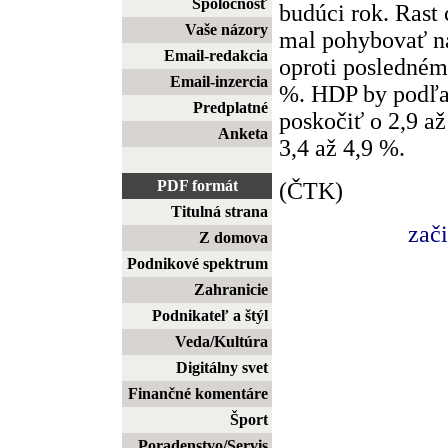
Spoločnosť
budúci rok. Rast 
Vaše názory
mal pohybovať na
Email-redakcia
oproti posledném
Email-inzercia
%. HDP by podľa
Predplatné
poskočiť o 2,9 až
Anketa
3,4 až 4,9 %.
PDF formát
(ČTK)
Titulná strana
zač
Z domova
Podnikové spektrum
Zahranicie
Podnikateľ a štýl
Veda/Kultúra
Digitálny svet
Finančné komentáre
Šport
Poradenstvo/Servis