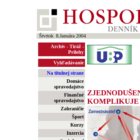
Štvrtok 8.Januára 2004
Archív
-
Tiráž
-
Prílohy
Vyhľadávanie
Na titulnej strane
Domáce
spravodajstvo
ZJEDNODUŠEN
Finančné
KOMPLIKUJE
spravodajstvo
Zahraničie
Šport
Kurzy
Inzercia