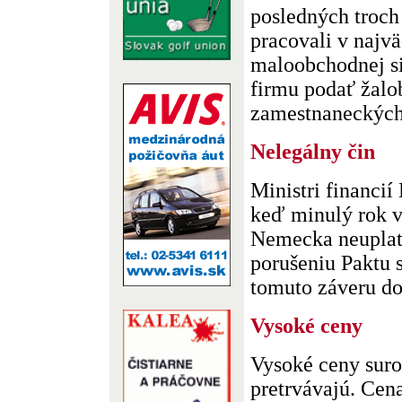
posledných troch
pracovali v najv
maloobchodnej si
firmu podať žalo
zamestnaneckých.
Nelegálny čin
Ministri financií
keď minulý rok v
Nemecka neuplatn
porušeniu Paktu s
tomuto záveru dos
Vysoké ceny
Vysoké ceny suro
pretrvávajú. Cen