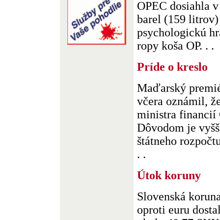
OPEC dosiahla v
barel (159 litrov
psychologickú h
ropy koša OP. . .
Príde o kreslo
Maďarský premié
včera oznámil, že
ministra financií
Dôvodom je vyšší
štátneho rozpočtu
. .
Útok koruny
Slovenská koruna
oproti euru dosta