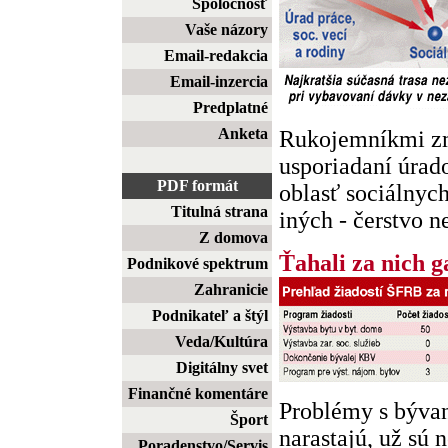
Spoločnosť
Vaše názory
Email-redakcia
Email-inzercia
Predplatné
Anketa
Rukojemníkmi zm
usporiadaní úra
PDF formát
oblasť sociálnych
Titulná strana
iných - čerstvo n
Z domova
Ťahali za nich g
Podnikové spektrum
Zahranicie
Podnikateľ a štýl
Veda/Kultúra
Digitálny svet
Finančné komentáre
Problémy s bývan
Šport
narastajú, už sú 
Poradenstvo/Servis