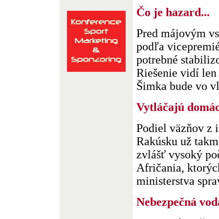
Čo je hazard...
Pred májovým vs
podľa vicepremi
potrebné stabiliz
Riešenie vidí len
Šimka bude vo vlá
Vytláčajú domá
Podiel väzňov z i
Rakúsku už takme
zvlášť vysoký poč
Afričania, ktorýc
ministerstva sprav
Nebezpečná vod