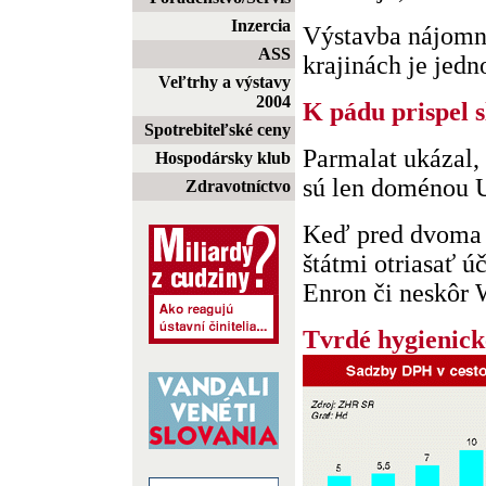
Inzercia
Výstavba nájomn
ASS
krajinách je jedn
Veľtrhy a výstavy
2004
K pádu prispel 
Spotrebiteľské ceny
Parmalat ukázal,
Hospodársky klub
sú len doménou
Zdravotníctvo
Keď pred dvoma 
štátmi otriasať ú
Enron či neskôr W
Tvrdé hygienick