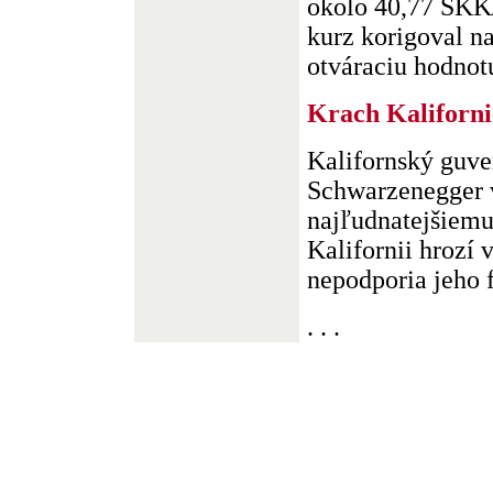
okolo 40,77 SKK
kurz korigoval 
otváraciu hodnotu
Krach Kaliforni
Kalifornský guve
Schwarzenegger v
najľudnatejšiem
Kalifornii hrozí v
nepodporia jeho f
. . .