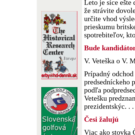
Leto je síce ešte
že strávite dovol
určite vhod výsl
prieskumu britske
spotrebiteľov, ktor
Bude kandidát
V. Veteška o V. 
Prípadný odchod
predsedníckeho 
podľa podpredsed
Vetešku predzna
prezidentskýc. . .
Česi žalujú
Viac ako stovka 