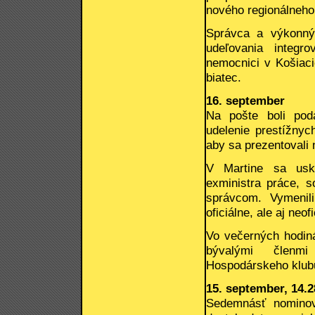
nového regionálneho 
Správca a výkonný
udeľovania integr
nemocnici v Košiaci
biatec.
16. september
Na pošte boli pod
udelenie prestížnyc
aby sa prezentovali 
V Martine sa usku
exministra práce, 
správcom. Vymenil
oficiálne, ale aj neof
Vo večerných hodiná
bývalými členmi
Hospodárskeho klub
15. september, 14.2
Sedemnásť nominov