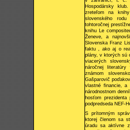
v zahraničí, t. č
Hospodársky klub.
zreteľom na knih
slovenského rodu 
tohtoročnej prestížn
knihu Le compositeu
Ženeve, a najnovš
Slovenska Franz Lis
faktu , ako aj o re
plány, v ktorých sú
viacerých slovens
náročnej literatú
známom slovensko
Gašparovič poďakoval
vlastné financie, a
národnostnom denník
hosťom prezidenta 
podpredseda NEF-Hos
S prítomným správ
ktorej členom sa s
úradu sa aktívne z