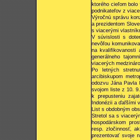
ktorého cieľom bolo
podnikateľov z viac
Výročnú správu konz
a prezidentom Sloven
s viacerými vlastní
V súvislosti s dote
nevôľou komunikovať 
na kvalifikovanosti
generálneho tajomn
viacerých medzinárod
Po letných stret
arcibiskupom metr
odozvu Jána Pavla II
svojom liste z 10. 9
k prepusteniu zaja
Indonézii a ďaľšími
List s obdobným ob
Stretol sa s viacerý
hospodárskom prost
resp. zločinnosť, a
prezentovať svoje 