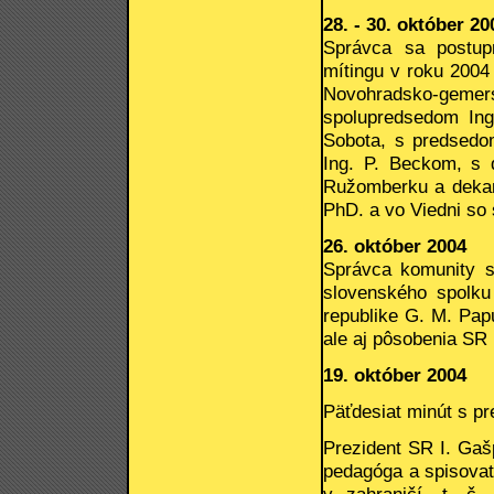
28. - 30. október 20
Správca sa postup
mítingu v roku 2004
Novohradsko-geme
spolupredsedom Ing
Sobota, s predsedom
Ing. P. Beckom, s d
Ružomberku a dekan
PhD. a vo Viedni so
26. október 2004
Správca komunity s
slovenského spolk
republike G. M. Papu
ale aj pôsobenia SR 
19. október 2004
Päťdesiat minút s p
Prezident SR I. Gaš
pedagóga a spisovat