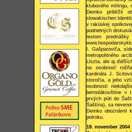
klubového mítingu, 
Demko priblížil 
slowakischen Identit
v rakúskej spolkovej
podnetných diskusiác
textom prednášky
www.hospodarskyklub
I. Gašparoviča, síd
metropolitného arci
Liszta, ale aj ďaľší
na osobnosť rožňa
kardinála J. Scitov
storočia, a jeho vz
osobnosti niekdajš
bernolákovštine v 
prvých púti do Šašt
Šaštína), sa nevenov
Demko oboznámil kl
polroku.
19. november 2004