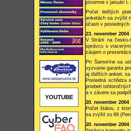
písomne v januári t.
Počet došlých plat
anketách sa zvýšil 
účasti v posledných 
23. november 2004
V Strání na česko-s
správcu s viacerými
záujem o prezentáciu
Pri Šamoríne sa usk
vyzvanie garanta pr
aj ďaľších ankiet, s
www.salaspruzina.sk
Posledná schôdza s
priebeh tohtoročnýc
a v závere sa podpíš
YOUTUBE
20. november 2004
Počet štátov, z kto
sa zvýšil zo 69 (Per
20. november 2004
Správca komunity sa