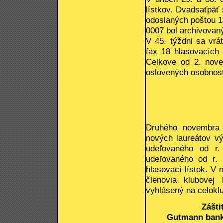
lístkov. Dvadsaťpäť s
odoslaných poštou 19
0007 bol archivovan
V 45. týždni sa vrá
fax 18 hlasovacích 
Celkove od 2. nove
oslovených osobnost
Druhého novembra d
nových laureátov vý
udeľovaného od r.
udeľovaného od r. 
hlasovací lístok. V 
členovia klubovej
vyhlásený na celokl
Zášti
Gutmann banka