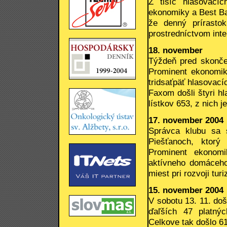
Z tisíc hlasovacíc
ekonomiky a Best Ban
že denný prírastok
prostredníctvom inte
18. november
Týždeň pred skončen
Prominent ekonomik
tridsaťpäť hlasovací
Faxom došli štyri hl
lístkov 653, z nich j
17. november 2004
Správca klubu sa s
Piešťanoch, ktorý
Prominent ekonomi
aktívneho domáceho
miest pri rozvoji tur
15. november 2004
V sobotu 13. 11. doš
ďaľších 47 platnýc
Celkove tak došlo 61