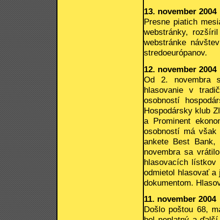
13. november 2004
Presne piatich mesi
webstránky, rozšír
webstránke návštev
stredoeurópanov.
12. november 2004
Od 2. novembra sa
hlasovanie v tradi
osobností hospodá
Hospodársky klub Zl
a Prominent ekonom
osobností má však p
ankete Best Bank, 
novembra sa vrátilo
hlasovacích lístkov
odmietol hlasovať a 
dokumentom. Hlasova
11. november 2004
Došlo poštou 68, m
bol neplatný a ďalš