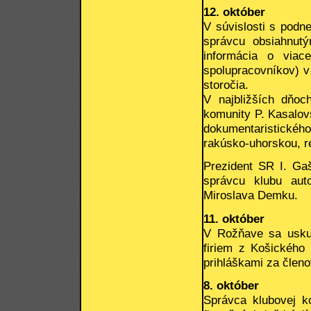
12. október
V súvislosti s podne
správcu obsiahnutý
informácia o viac
spolupracovníkov) v 
storočia.
V najbližších dňoc
komunity P. Kasalov
dokumentaristického
rakúsko-uhorskou, re
Prezident SR I. Ga
správcu klubu aut
Miroslava Demku.
11. október
V Rožňave sa uskuto
firiem z Košického 
prihláškami za členo
8. október
Správca klubovej k