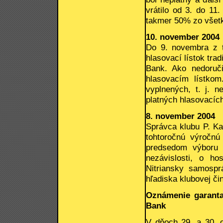
vrátilo od 3. do 11.
takmer 50% zo všetk
10. november 2004
Do 9. novembra z ti
hlasovací lístok tra
Bank. Ako nedoruči
hlasovacím lístkom
vyplnených, t. j. 
platných hlasovacích
8. november 2004
Správca klubu P. Ka
tohtoročnú výročn
predsedom výboru 
nezávislosti, o ho
Nitriansky samosprá
hľadiska klubovej čin
Oznámenie garanta
Bank
V dňoch 29. a 30. 