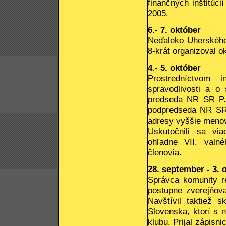
finančných inštitúci
2005.
6.- 7. október
Neďaleko Uherského 
8-krát organizoval o
4.- 5. október
Prostredníctvom i
spravodlivosti a o 
predseda NR SR P.
podpredseda NR SR 
adresy vyššie meno
Uskutočnili sa via
ohľadne VII. valné
členovia.
28. september - 3. 
Správca komunity re
postupne zverejňov
Navštívil taktiež 
Slovenska, ktorí s 
klubu. Prijal zápis