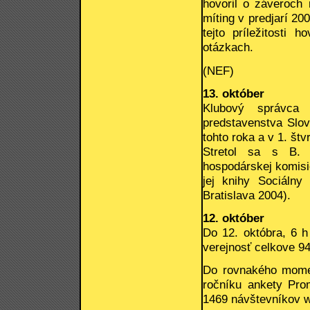
hovoril o záveroch 
míting v predjarí 20
tejto príležitosti 
otázkach.
(NEF)
13. október
Klubový správca 
predstavenstva Slov
tohto roka a v 1. štv
Stretol sa s B. 
hospodárskej komisi
jej knihy Sociálny
Bratislava 2004).
12. október
Do 12. októbra, 6 
verejnosť celkove 9
Do rovnakého momen
ročníku ankety Pro
1469 návštevníkov 