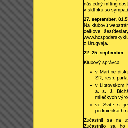
následný míting dost
v sklípku so sympat
27. september, 01.5
Na klubovú webstrán
celkove šesťdesia
www.hospodarskyklu
z Urugvaja.
22. 25. september
Klubový správca
v Martine disk
SR, resp. parl
v Liptovskom M
a. s. J. Blch
mliečkych výro
vo Svite s ge
podmienkach na
Zúčastnil sa na u
Zúčastnilo sa ho 