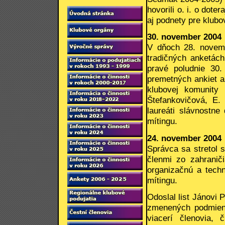
hovorili o. i. o doter
aj podnety pre klubo
30. november 2004
V dňoch 28. novemb
tradičných anketác
pravé poludnie 30.
premetných ankiet 
klubovej komunity
Štefankovičová, E.
laureáti slávnostn
mítingu.
24. november 2004
Správca sa stretol 
členmi zo zahranič
organizačnú a techn
mítingu.
Odoslal list Jánovi 
zmenených podmienka
viacerí členovia,