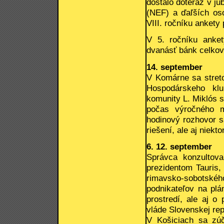
dostalo doteraz v j
(NEF) a ďaľších oso
VIII. ročníku ankety
V 5. ročníku anke
dvanásť bánk celkov
14. september
V Komárne sa streto
Hospodárskeho kl
komunity L. Miklós 
počas výročného m
hodinový rozhovor sa
riešení, ale aj niek
6. 12. september
Správca konzultov
prezidentom Tauris,
rimavsko-sobotsk
podnikateľov na plá
prostredí, ale aj 
vláde Slovenskej rep
V Košiciach sa zúča