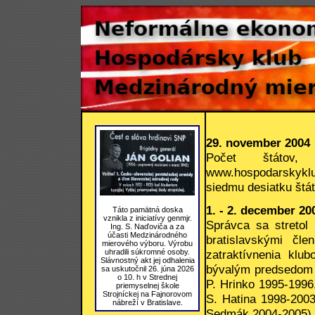
29. november 2004
Počet štátov
www.hospodarskyklu
siedmu desiatku štá
1. - 2. december 20
Táto pamätná doska
vznikla z iniciatívy genmjr.
Správca sa stretol
Ing. S. Naďoviča a za
účasti Medzinárodného
bratislavskými čle
mierového výboru. Výrobu
uhradili súkromné osoby.
zatraktívnenia klu
Slávnostný akt jej odhalenia
bývalým predsedom v
sa uskutočnil 26. júna 2026
o 10. h v Strednej
P. Hrinko 1995-1996,
priemyselnej škole
Strojníckej na Fajnorovom
S. Hatina 1998-2003
nábreží v Bratislave.
Sedmák 2004-2005) a