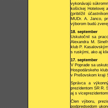
vykonávajú súkromne
košickej Hotelovej 
(priblížil účastní
MUDr. A. Janco, pr
výborom budú zverej
18. september
Uskutočnil sa pra
Alexandra M. Sine
klub P. Kasalovským
s ruskými, ako aj kli
17. september
V Poprade sa uskuto
Hospodárskeho klub
v Prešovskom kraji 
Správca a výkonný
prezidentom SR R. S
aj s viceprezidento
Člen výboru, pre
podpredsedom ukonči