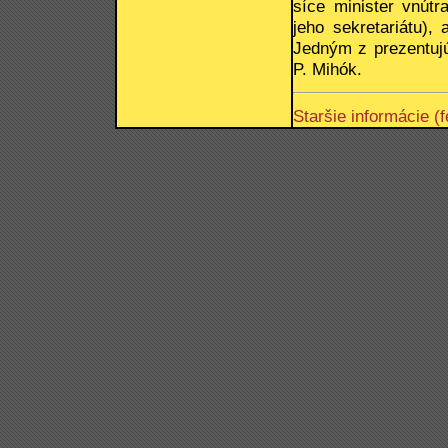
síce minister vnútr
jeho sekretariátu),
Jedným z prezentuj
P. Mihók.
Staršie informácie (f